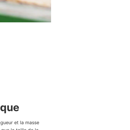
ique
igueur et la masse
que la taille de la