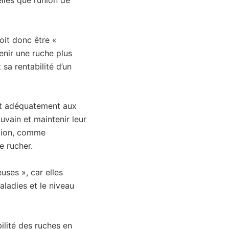
lles que l’union de
oit donc être «
tenir une ruche plus
 sa rentabilité d’un
ent adéquatement aux
uvain et maintenir leur
stion, comme
e rucher.
uses », car elles
aladies et le niveau
abilité des ruches en