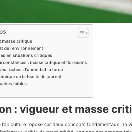
dos
t masse critique
et de l’environnement
es en situations critiques
irconstances : masse critique et floraisons
s ruches : l’union fait la force
hnique de la feuille de journal
uches faibles
on : vigueur et masse crit
’apiculture repose sur deux concepts fondamentaux : la v
 indicateur visible de productivité, englobe des aspects tels 