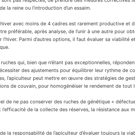
ne sont pas respectés, de prendre des mesures correctives te
e la reine ou l’introduction d’un essaim.
 hiver avec moins de 4 cadres est rarement productive et d
être préférable, après analyse, de l’unir à une autre pour ob
l’hiver. Parmi d’autres options, il faut évaluer sa viabilité et
que.
s ruches qui, bien que n’étant pas exceptionnelles, répond
écessiter des ajustements pour équilibrer leur rythme de co
s, l’apiculteur peut mettre en œuvre des stratégies de ge
tions de couvain, pour homogénéiser le rendement de tout l
iel de ne pas conserver des ruches de génétique « défectue
l’efficacité de la collecte des réserves, la résistance aux m
t de la responsabilité de l’apiculteur d’évaluer toujours la vi