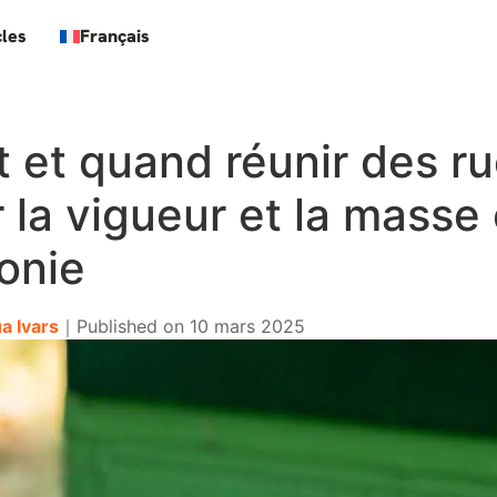
cles
Français
et quand réunir des ru
 la vigueur et la masse 
onie
a Ivars
｜
Published on
10 mars 2025