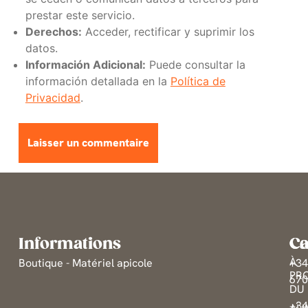
prestar este servicio.
Derechos:
Acceder, rectificar y suprimir los
datos.
Información Adicional:
Puede consultar la
información detallada en la
Política de
Privacidad
.
Informations
Ca
Co
À
Boutique - Matériel apicole
+3
PR
67
DU 
+3