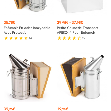
Prix
Prix
35
€
29
€
-
37
€
,75
,95
,95
Enfumoir En Acier Inoxydable
Petite Caissede Transport
Avec Protection
APIBOX ® Pour Enfumoir
14
19
star
star
star
star
star_half
star
star
star
star
star_half
Prix
Prix
39
€
19
€
,95
,25