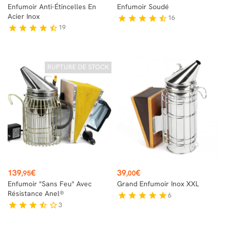
Enfumoir Anti-Étincelles En
Enfumoir Soudé
Acier Inox
16
star
star
star
star
star_half
19
star
star
star
star
star_half
RUPTURE DE STOCK
Prix
Prix
139
€
39
€
,95
,00
Enfumoir "Sans Feu" Avec
Grand Enfumoir Inox XXL
Résistance Anel®
6
star
star
star
star
star
3
star
star
star
star_half
star_border