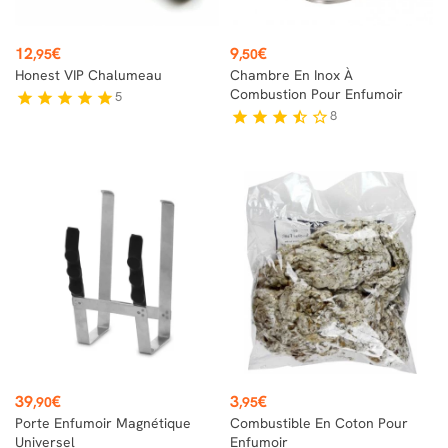
Prix
Prix
12
€
9
€
,95
,50
Honest VIP Chalumeau
Chambre En Inox À
Combustion Pour Enfumoir
5
star
star
star
star
star
8
star
star
star
star_half
star_border
Prix
Prix
39
€
3
€
,90
,95
Porte Enfumoir Magnétique
Combustible En Coton Pour
Universel
Enfumoir