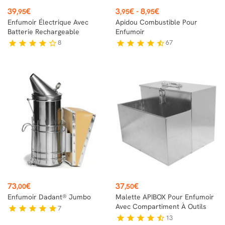
Prix
Prix
39
€
3
€
-
8
€
,95
,95
,95
Enfumoir Électrique Avec
Apidou Combustible Pour
Batterie Rechargeable
Enfumoir
8
67
star
star
star
star
star_border
star
star
star
star
star_half
Prix
Prix
73
€
37
€
,00
,50
Enfumoir Dadant® Jumbo
Malette APIBOX Pour Enfumoir
Avec Compartiment À Outils
7
star
star
star
star
star
13
star
star
star
star
star_half