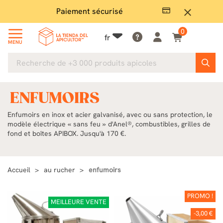
Grand choix en stock
close
0
fr
MENU
ENFUMOIRS
Enfumoirs en inox et acier galvanisé, avec ou sans protection, le
modèle électrique « sans feu » d'Anel®, combustibles, grilles de
fond et boîtes APIBOX. Jusqu'à 170 €.
Accueil
au rucher
enfumoirs
PROMO !
MEILLEURE VENTE
-3,00 €