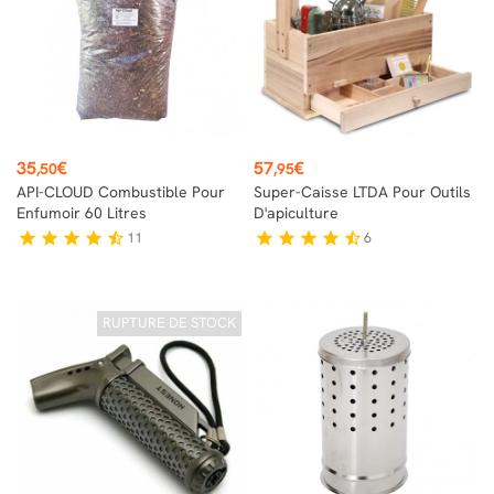
Prix
Prix
35
€
57
€
,50
,95
API-CLOUD Combustible Pour
Super-Caisse LTDA Pour Outils
Enfumoir 60 Litres
D'apiculture
11
6
star
star
star
star
star_half
star
star
star
star
star_half
RUPTURE DE STOCK