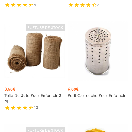
5
8
star
star
star
star
star_half
star
star
star
star
star_half
RUPTURE DE STOCK
Prix
Prix
3
€
9
€
,50
,00
Toile De Jute Pour Enfumoir 3
Petit Cartouche Pour Enfumoir
M
12
star
star
star
star
star_half
RUPTURE DE STOCK