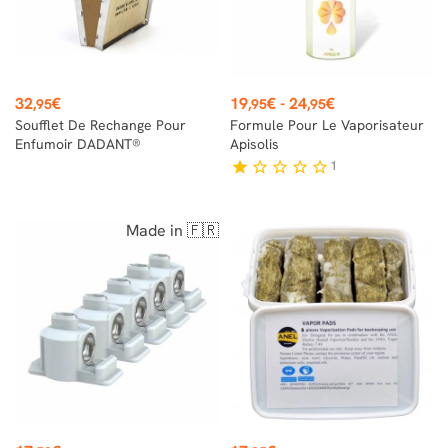
Prix
Prix
32
€
19
€
-
24
€
,95
,95
,95
Soufflet De Rechange Pour
Formule Pour Le Vaporisateur
Enfumoir DADANT®
Apisolis
1
star
star_border
star_border
star_border
star_border
Made in 🇫🇷