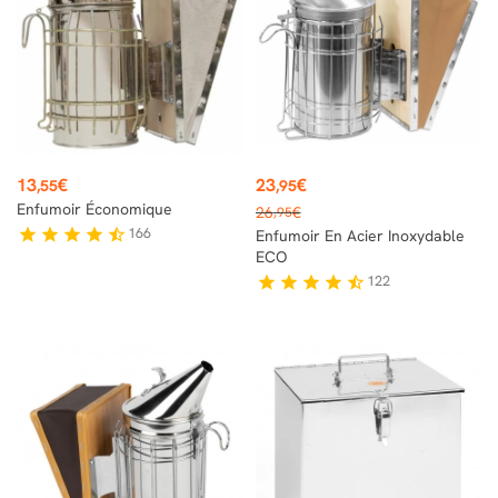
Prix
Prix
13
€
23
€
,55
,95
Prix
Enfumoir Économique
26
€
,95
de
166
star
star
star
star
star_half
Enfumoir En Acier Inoxydable
base
ECO
122
star
star
star
star
star_half