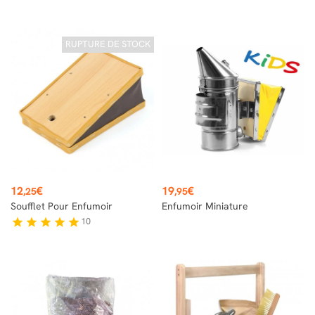
RUPTURE DE STOCK
Prix
Prix
12
€
19
€
,25
,95
Soufflet Pour Enfumoir
Enfumoir Miniature
10
star
star
star
star
star