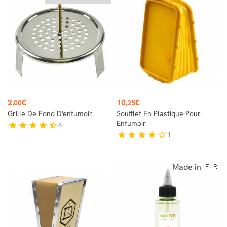
Prix
Prix
2
€
10
€
,00
,25
Grille De Fond D'enfumoir
Soufflet En Plastique Pour
Enfumoir
8
star
star
star
star
star_half
1
star
star
star
star
star_border
Made in 🇫🇷