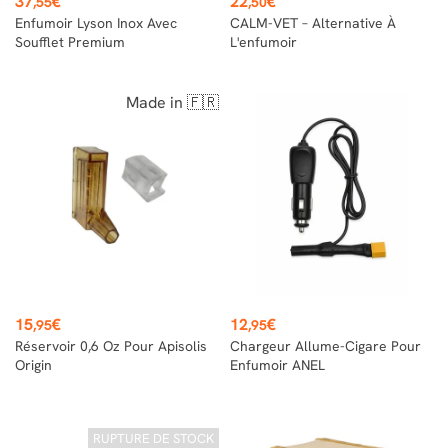
37
€
22
€
,55
,50
Enfumoir Lyson Inox Avec
CALM-VET – Alternative À
Soufflet Premium
L'enfumoir
Made in 🇫🇷
Prix
Prix
15
€
12
€
,95
,95
Réservoir 0,6 Oz Pour Apisolis
Chargeur Allume-Cigare Pour
Origin
Enfumoir ANEL
RUPTURE DE STOCK