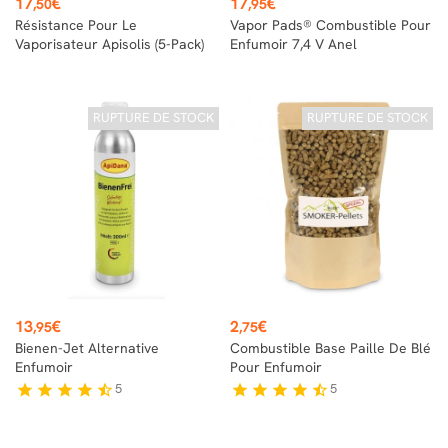
Prix
Prix
17
€
17
€
,50
,95
Résistance Pour Le
Vapor Pads® Combustible Pour
Vaporisateur Apisolis (5-Pack)
Enfumoir 7,4 V Anel
RUPTURE DE STOCK
RUPTURE DE STOCK
Prix
Prix
13
€
2
€
,95
,75
Bienen-Jet Alternative
Combustible Base Paille De Blé
Enfumoir
Pour Enfumoir
5
5
star
star
star
star
star_half
star
star
star
star
star_half