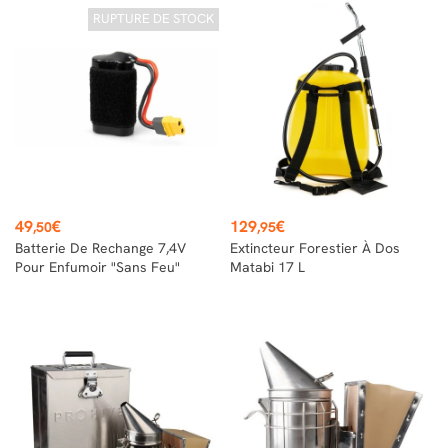
RUPTURE DE STOCK
Prix
Prix
49
€
129
€
,50
,95
Batterie De Rechange 7,4V
Extincteur Forestier À Dos
Pour Enfumoir "Sans Feu"
Matabi 17 L