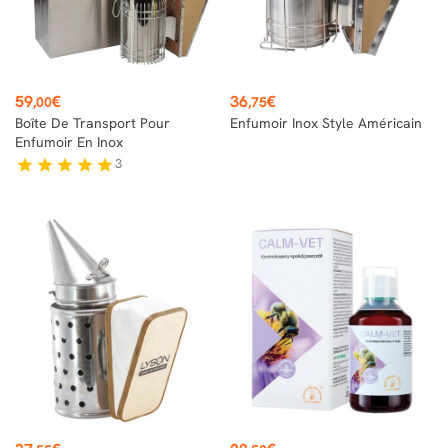
Prix
Prix
59
€
36
€
,00
,75
Boîte De Transport Pour
Enfumoir Inox Style Américain
Enfumoir En Inox
3
star
star
star
star
star
Prix
Prix