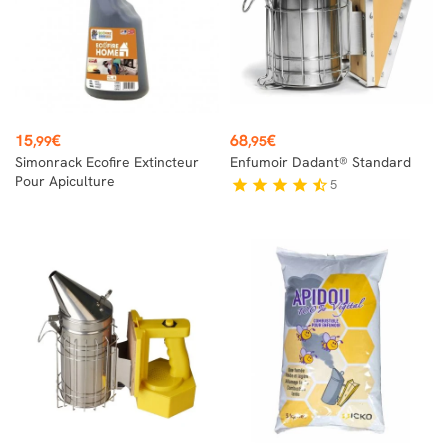
Prix
Prix
15
€
68
€
,99
,95
Simonrack Ecofire Extincteur
Enfumoir Dadant® Standard
Pour Apiculture
5
star
star
star
star
star_half