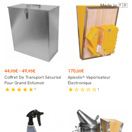
Made in 🇫🇷
Prix
Prix
44
€
-
49
€
170
€
,95
,95
,00
Coffret De Transport Sécurisé
Apisolis® Vaporisateur
Pour Grand Enfumoir
Électronique
1
1
star
star
star
star
star
star
star_border
star_border
star_border
star_border