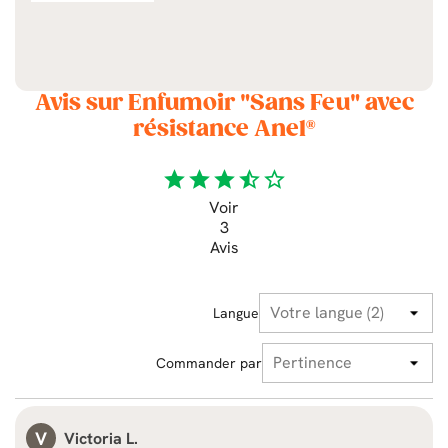
Avis sur Enfumoir "Sans Feu" avec
résistance Anel®
star
star
star
star_half
star_border
Voir
3
Avis
Langue
Commander par
V
Victoria L.