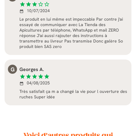
star
star
star
star_border
star_border
10/07/2024
date_range
Le produit en lui même est impeccable Par contre j'ai
essayé de communiquer avec La Tienda des
Apicultures par téléphone, WhatsApp et mail ZERO
réponse J'ai aussi rajouter des instructions à
transmettre au livreur Pas transmise Donc galère So
produit bien SAS zero
G
Georges A.
star
star
star
star
star
04/08/2025
date_range
Très satisfait ça m a changé la vie pour l ouverture des
ruches Super idée
Voici d'autres produits qui