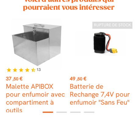
pourraient vous intéresser
RUPTURE DE STOCK
13
star
star
star
star
star_half
Prix
Prix
P
37
€
49
€
3
,50
,50
Malette APIBOX
Batterie de
E
pour enfumoir avec
Rechange 7,4V pour
a
compartiment à
enfumoir "Sans Feu"
outils
1
2
3
4