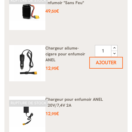
RUPTURE DE STOCK
enfumoir "Sans Feu"
Prix
49
€
,50
Chargeur allume-
cigare pour enfumoir
ANEL
AJOUTER
Prix
12
€
,95
Chargeur pour enfumoir ANEL
RUPTURE DE STOCK
220V/7,4V 2A
Prix
12
€
,95