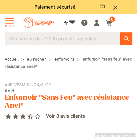
Paiement sécurisé
Gran
close
0
fr
MENU
Accueil
au rucher
enfumoirs
enfumoir "sans feu" avec
résistance anel®
ANELVPSM-01/7.4/6-CR
Anel
Enfumoir "Sans Feu" avec résistance
Anel®
star
star
star
star_half
star_border
Voir 3 avis clients
RUPTURE DE STOCK