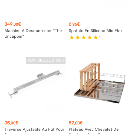
Prix
Prix
349
€
6
€
,00
,95
Machine À Désoperculer "The
Spatule En Silicone MielFlex
Uncapper"
1
star
star
star
star
star
RUPTURE DE STOCK
Prix
Prix
35
€
57
€
,00
,00
Traverse Ajustable Au Fût Pour
Plateau Avec Chevalet De