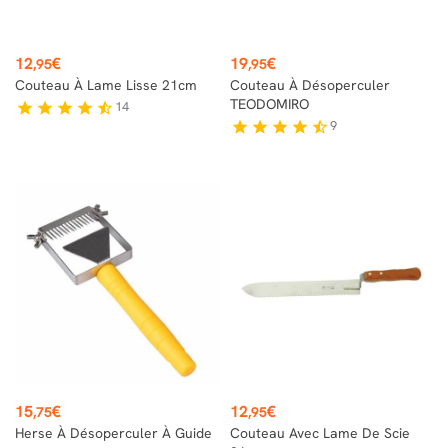
Prix
Prix
12
€
19
€
,95
,95
Couteau À Lame Lisse 21cm
Couteau À Désoperculer
TEODOMIRO
14
star
star
star
star
star_half
9
star
star
star
star
star_half
Prix
Prix
15
€
12
€
,75
,95
Herse À Désoperculer À Guide
Couteau Avec Lame De Scie