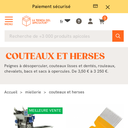
Grand choix en stock
Li
close
0
fr
MENU
COUTEAUX ET HERSES
Peignes à désoperculer, couteaux lisses et dentés, rouleaux,
chevalets, bacs et sacs à opercules. De 3,50 € à 3 250 €.
Accueil
miellerie
couteaux et herses
MEILLEURE VENTE