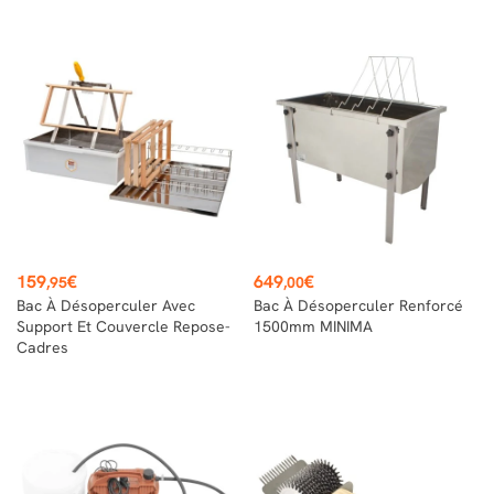
Prix
Prix
159
€
649
€
,95
,00
Bac À Désoperculer Avec
Bac À Désoperculer Renforcé
Support Et Couvercle Repose-
1500mm MINIMA
Cadres