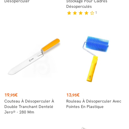
Désoperculer
Stockage Pour Cadres
Désoperculés
1
star
star
star
star
star_border
Prix
Prix
19
€
13
€
,95
,95
Couteau À Désoperculer À
Rouleau À Désoperculer Avec
Double Tranchant Dentelé
Pointes En Plastique
Jero® - 280 Mm