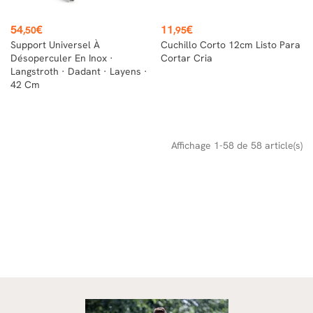
Prix
Prix
54
€
11
€
,50
,95
Support Universel À
Cuchillo Corto 12cm Listo Para
Désoperculer En Inox ·
Cortar Cria
Langstroth · Dadant · Layens ·
42 Cm
Affichage 1-58 de 58 article(s)