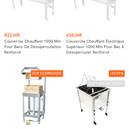
Prix
Prix
822
€
626
€
,00
,00
Couvercle Chauffant 1500 Mm
Couvercle Chauffant Électrique
Pour Banc De Désoperculation
Supérieur 1000 Mm Pour Bac À
Renforcé
Désoperculer Renforcé
SUR COMMANDE
-34,99 €
RUPTURE DE STOCK