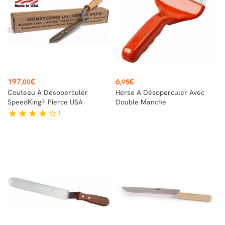
Prix
Prix
197
€
6
€
,00
,95
Couteau À Désoperculer
Herse A Désoperculer Avec
SpeedKing® Pierce USA
Double Manche
1
star
star
star
star
star_border