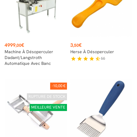
Prix
Prix
4999
€
3
€
,00
,50
Machine À Désoperculer
Herse À Désoperculer
Dadant/Langstroth
66
star
star
star
star
star_half
Automatique Avec Banc
-10,00 €
RUPTURE DE STOCK
MEILLEURE VENTE