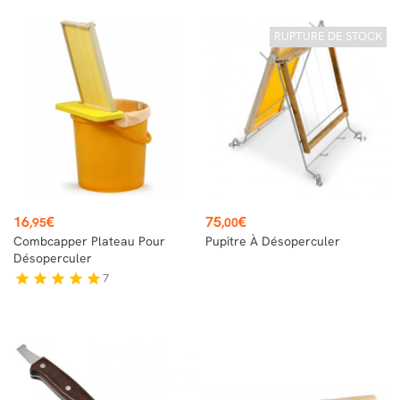
RUPTURE DE STOCK
Prix
Prix
16
€
75
€
,95
,00
Combcapper Plateau Pour
Pupitre À Désoperculer
Désoperculer
7
star
star
star
star
star