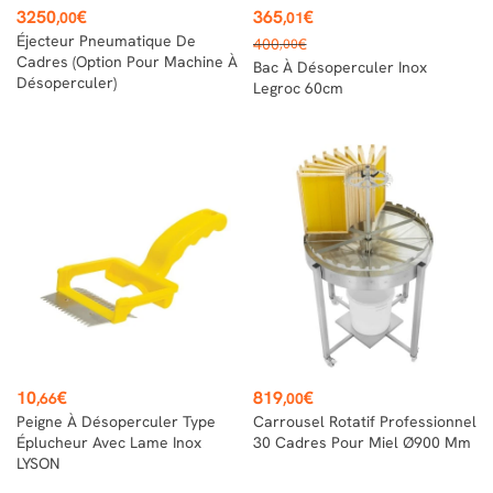
Prix
Prix
3250
€
365
€
,00
,01
Prix
Éjecteur Pneumatique De
400
€
,00
de
Cadres (option Pour Machine À
Bac À Désoperculer Inox
Désoperculer)
base
Legroc 60cm
Prix
Prix
10
€
819
€
,66
,00
Peigne À Désoperculer Type
Carrousel Rotatif Professionnel
Éplucheur Avec Lame Inox
30 Cadres Pour Miel Ø900 Mm
LYSON