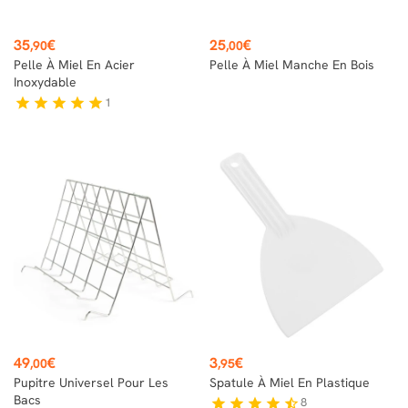
Prix
Prix
35
€
25
€
,90
,00
Pelle À Miel En Acier
Pelle À Miel Manche En Bois
Inoxydable
1
star
star
star
star
star
Prix
Prix
49
€
3
€
,00
,95
Pupitre Universel Pour Les
Spatule À Miel En Plastique
Bacs
8
star
star
star
star
star_half