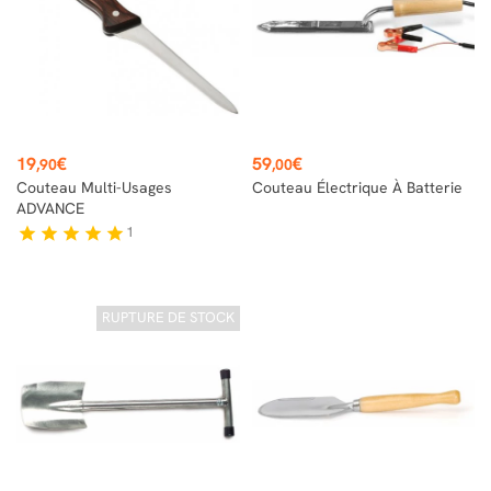
Prix
Prix
19
€
59
€
,90
,00
Couteau Multi-Usages
Couteau Électrique À Batterie
ADVANCE
1
star
star
star
star
star
RUPTURE DE STOCK