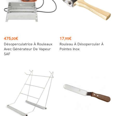
Prix
Prix
475
€
17
€
,00
,95
Désoperculatrice À Rouleaux
Rouleau À Désoperculer À
Avec Générateur De Vapeur
Pointes Inox
SAF