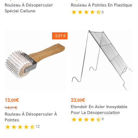
Rouleau À Désoperculer
Rouleau À Pointes En Plastique
Spécial Callune
6
star
star
star
star
star_half
-2,01 €
Prix
Prix
12
€
22
€
,00
,50
Prix
Etendoir En Acier Inoxydable
14
€
,01
de
Pour La Désoperculation
Rouleau À Désoperculer À
base
9
star
star
star
star
star_half
Pointes
12
star
star
star
star
star_half