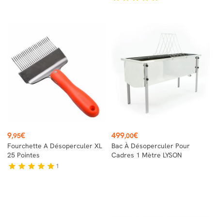
Prix
Prix
9
€
499
€
,95
,00
Fourchette A Désoperculer XL
Bac À Désoperculer Pour
25 Pointes
Cadres 1 Mètre LYSON
1
star
star
star
star
star