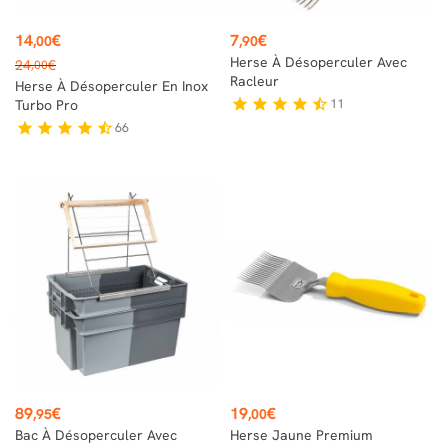
Prix
Prix
14
€
7
€
,00
,90
Prix
Herse À Désoperculer Avec
24
€
,00
de
Racleur
Herse À Désoperculer En Inox
base
11
star
star
star
star
star_half
Turbo Pro
66
star
star
star
star
star_half
Prix
Prix
89
€
19
€
,95
,00
Bac À Désoperculer Avec
Herse Jaune Premium