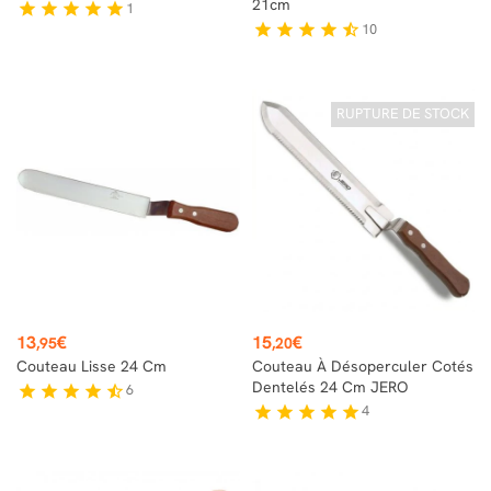
21cm
1
star
star
star
star
star
10
star
star
star
star
star_half
RUPTURE DE STOCK
Prix
Prix
13
€
15
€
,95
,20
Couteau Lisse 24 Cm
Couteau À Désoperculer Cotés
Dentelés 24 Cm JERO
6
star
star
star
star
star_half
4
star
star
star
star
star