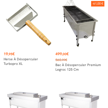
-61,00 €
Prix
Prix
19
€
499
€
,95
,00
Prix
Herse À Désoperculer
560
€
,00
de
Turbopro XL
Bac À Désoperculer Premium
base
Legroc 125 Cm