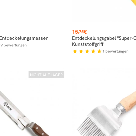
Preis
15
€
,75
ntdeckelungsmesser
Entdeckelungsgabel "Super-C
Kunststoffgriff
9
bewertungen
f
1
bewertungen
star
star
star
star
star
NICHT AUF LAGER