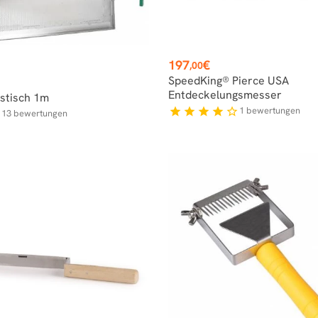
Preis
197
€
,00
s
SpeedKing® Pierce USA
Entdeckelungsmesser
stisch 1m
1
bewertungen
star
star
star
star
star_border
13
bewertungen
f