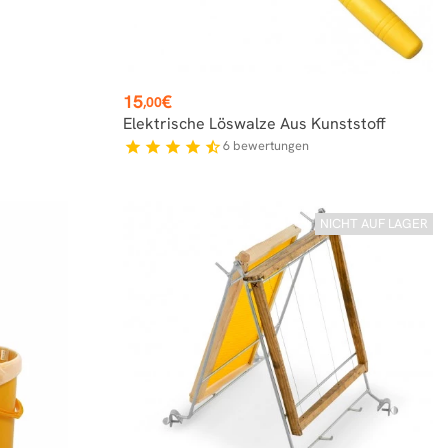
Preis
15
€
,00
Elektrische Löswalze Aus Kunststoff
6
bewertungen
star
star
star
star
star_half
NICHT AUF LAGER