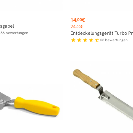
Preis
14
€
,00
Verkaufspreis
sgabel
24
€
,00
Entdeckelungsgerät Turbo Pr
66
bewertungen
f
66
bewertungen
star
star
star
star
star_half