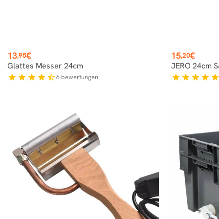
Preis
Preis
13
€
15
€
,95
,20
Glattes Messer 24cm
JERO 24cm S
6
bewertungen
star
star
star
star
star_half
star
star
star
star
sta