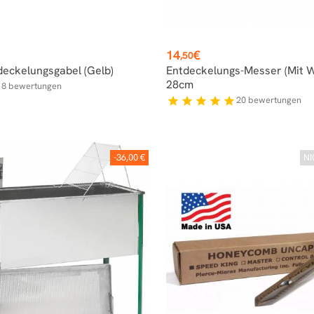
Preis
14
€
,50
eckelungsgabel (gelb)
Entdeckelungs-Messer (mit We
28cm
8
bewertungen
r
20
bewertungen
star
star
star
star
star
-36,00 €
NI