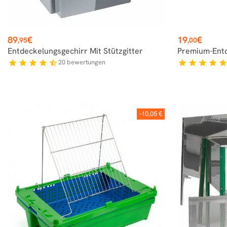
Preis
Preis
89
€
19
€
,95
,00
Entdeckelungsgechirr Mit Stützgitter
Premium-Entd
20
bewertungen
star
star
star
star
star_half
star
star
star
star
sta
-10,05 €