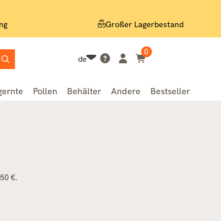
ng
Großer Lagerbestand
0
de
gernte
Pollen
Behälter
Andere
Bestseller
50 €.