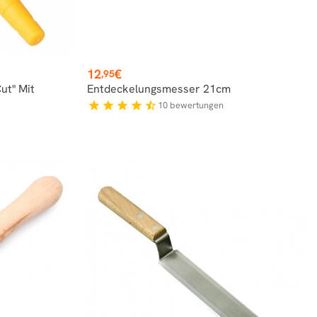
Preis
12
€
,95
ut" Mit
Entdeckelungsmesser 21cm
10
bewertungen
star
star
star
star
star_half