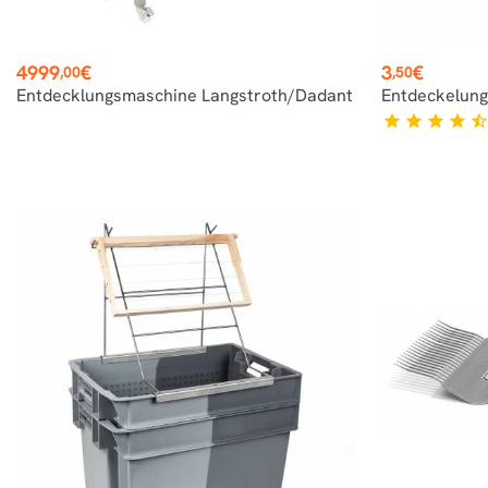
Preis
Preis
4999
€
3
€
,00
,50
Entdecklungsmaschine Langstroth/Dadant
Entdeckelung
star
star
star
star
star_hal