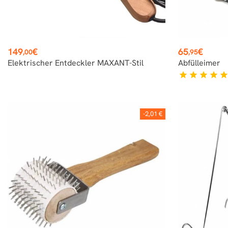
Preis
Preis
149
€
65
€
,00
,95
Elektrischer Entdeckler MAXANT-Stil
Abfülleimer
star
star
star
star
sta
-2,01 €