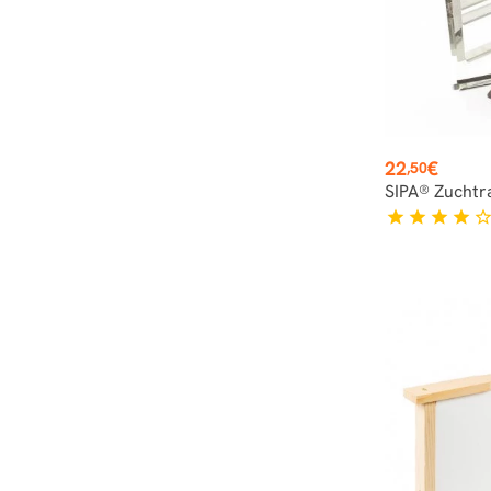
Preis
22
€
,50
SIPA® Zuchtr
star
star
star
star
star_bord