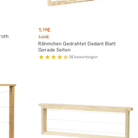
Preis
1
€
,19
Verkaufspreis
roth
1
€
,22
Rähmchen Gedrahtet Dadant Blatt
Gerade Seiten
38
bewertungen
star
star
star
star
star_half