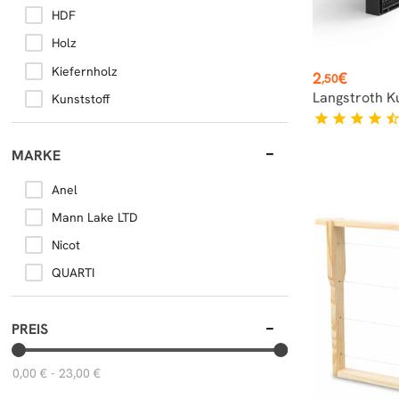
HDF
Holz
Kiefernholz
Preis
2
€
,50
Langstroth K
Kunststoff
star
star
star
star
star_hal
MARKE
Anel
Mann Lake LTD
Nicot
QUARTI
PREIS
0,00 € - 23,00 €