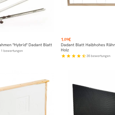
Preis
1
€
,09
ahmen "Hybrid" Dadant Blatt
Dadant Blatt Halbhohes Rä
Holz
1
bewertungen
er
35
bewertungen
star
star
star
star
star_half