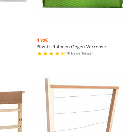
Preis
4
€
,90
)
Plastik-Rahmen Gegen Varroose
10
bewertungen
star
star
star
star
star_half