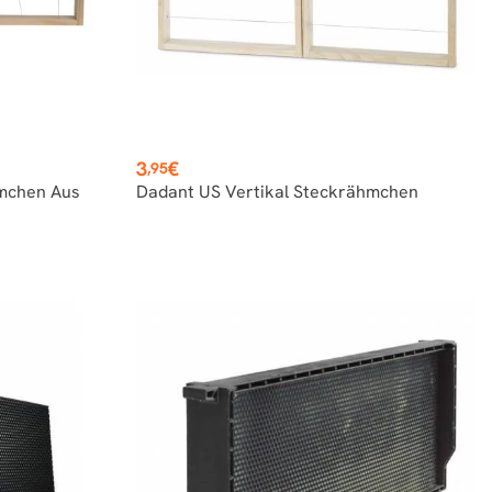
Preis
3
€
,95
hmchen Aus
Dadant US Vertikal Steckrähmchen