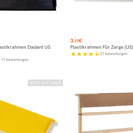
Preis
3
€
,10
lastikrahmen Dadant US
Plastikrahmen Für Zarge (US
21
bewertungen
star
star
star
star
star_half
17
bewertungen
f
NICHT AUF LAGER