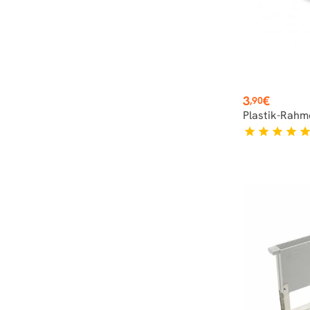
Preis
3
€
,90
Plastik-Rahm
star
star
star
star
sta