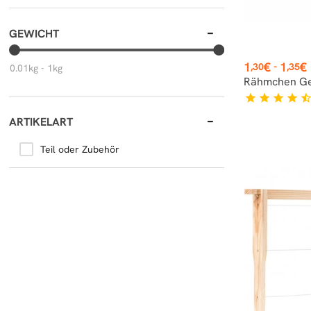
GEWICHT
Preis
1
€
1
€
-
,30
,35
0.01kg - 1kg
Rähmchen Ge
star
star
star
star
star_hal
ARTIKELART
Teil oder Zubehör