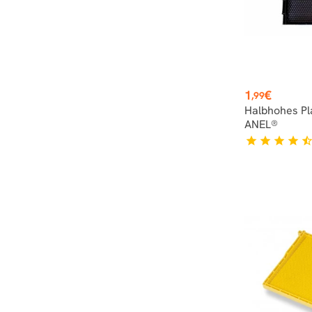
Preis
1
€
,99
Halbhohes P
ANEL®
star
star
star
star
star_hal