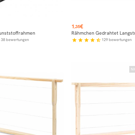
Preis
1
€
,35
unststoffrahmen
Rähmchen Gedrahtet Langst
38
bewertungen
129
bewertungen
f
star
star
star
star
star_half
N