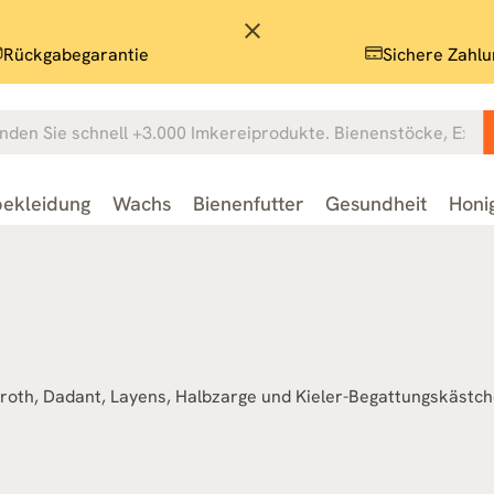
close
Rückgabegarantie
Sichere Zahlu
ekleidung
Wachs
Bienenfutter
Gesundheit
Honi
troth, Dadant, Layens, Halbzarge und Kieler-Begattungskästc