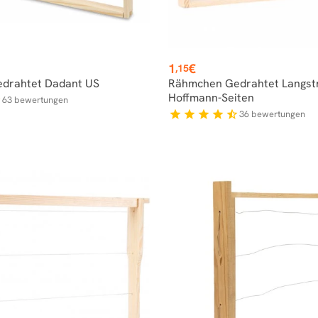
Preis
1
€
,15
drahtet Dadant US
Rähmchen Gedrahtet Langst
Hoffmann-Seiten
63
bewertungen
f
36
bewertungen
star
star
star
star
star_half