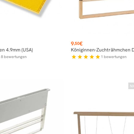
Preis
9
€
,50
en 4.9mm (USA)
Königinnen-Zuchträhmchen 
8
bewertungen
1
bewertungen
r
star
star
star
star
star
N