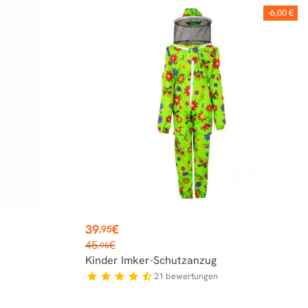
-6,00 €
Preis
39
€
,95
Verkaufspreis
45
€
,95
Kinder Imker-Schutzanzug
21
bewertungen
star
star
star
star
star_half