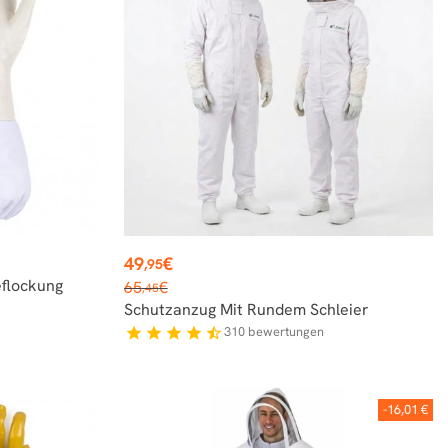
Preis
49
€
,95
Verkaufspreis
eflockung
65
€
,45
Schutzanzug Mit Rundem Schleier
310
bewertungen
star
star
star
star
star_half
-16,01 €