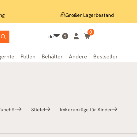
ng
Großer Lagerbestand
0
de
gernte
Pollen
Behälter
Andere
Bestseller
Zubehör
Stiefel
Imkeranzüge für Kinder