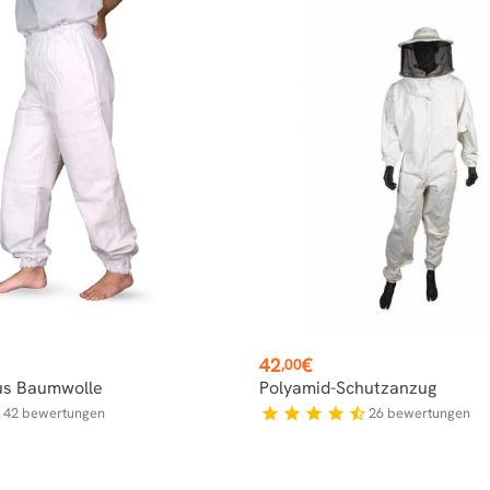
Preis
42
€
,00
us Baumwolle
Polyamid-Schutzanzug
42
bewertungen
26
bewertungen
f
star
star
star
star
star_half