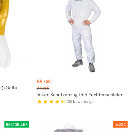
Preis
55
€
,75
Verkaufspreis
) (gelb)
71
€
,76
Imker-Schutzanzug Und Fechtenschleier
125
bewertungen
star
star
star
star
star_half
BESTSELLER
-6,00 €