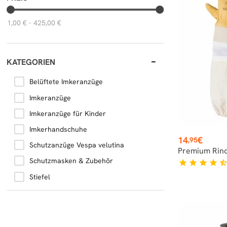
1,00 € - 425,00 €
KATEGORIEN
Belüftete Imkeranzüge
Imkeranzüge
Imkeranzüge für Kinder
Imkerhandschuhe
Preis
14
€
,95
Schutzanzüge Vespa velutina
Premium Rin
Schutzmasken & Zubehör
star
star
star
star
star_hal
Stiefel