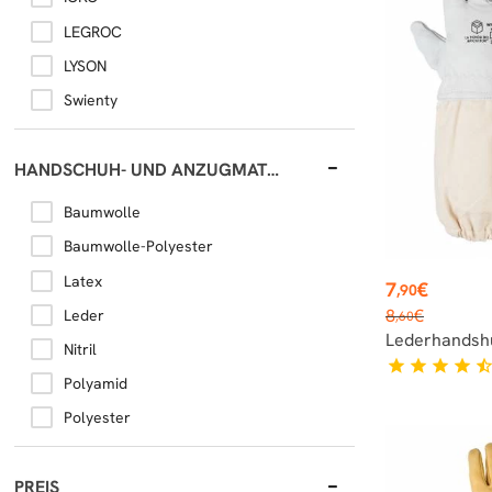
LEGROC
LYSON
Swienty
HANDSCHUH- UND ANZUGMATERIAL
Baumwolle
Baumwolle-Polyester
Latex
Preis
7
€
,90
Verkaufsprei
8
€
Leder
,60
Lederhandsh
Nitril
star
star
star
star
star_hal
Polyamid
Polyester
PREIS