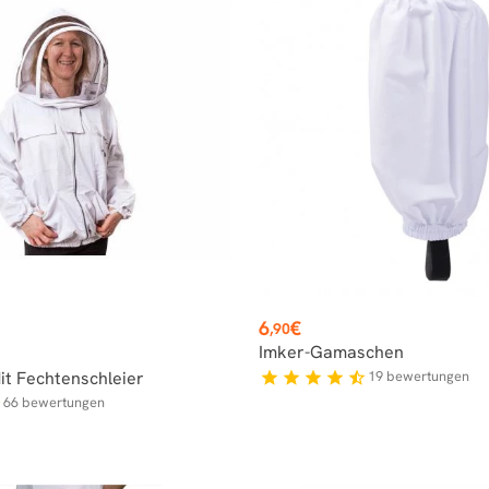
Preis
6
€
,90
s
Imker-Gamaschen
it Fechtenschleier
19
bewertungen
star
star
star
star
star_half
66
bewertungen
f