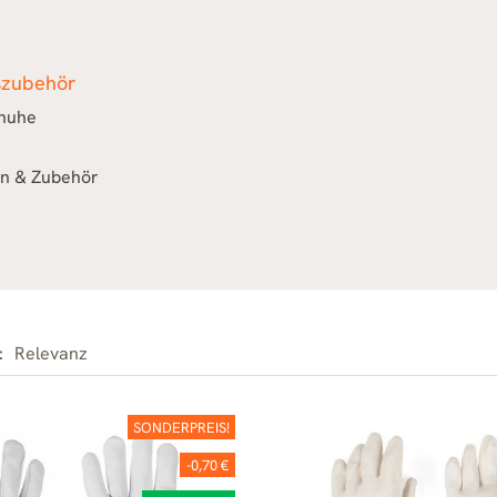
szubehör
huhe
n & Zubehör
:
Relevanz
SONDERPREIS!
-0,70 €