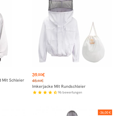
Preis
39
€
,50
Verkaufspreis
 Mit Schleier
45
€
,50
Imkerjacke Mit Rundschleier
96
bewertungen
star
star
star
star
star_half
-36,00 €