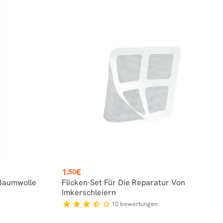
Preis
1
€
,50
 Baumwolle
Flicken-Set Für Die Reparatur Von
Imkerschleiern
10
bewertungen
star
star
star
star_half
star_border