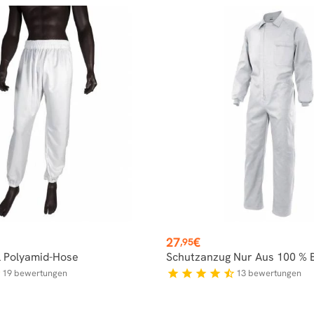
Preis
27
€
,95
 Polyamid-Hose
Schutzanzug Nur Aus 100 %
19
bewertungen
13
bewertungen
f
star
star
star
star
star_half