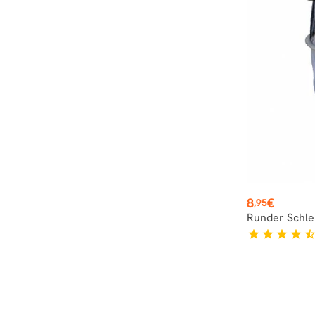
Preis
8
€
,95
Runder Schle
star
star
star
star
star_hal