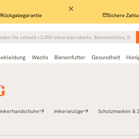
close
Rückgabegarantie
Sichere Zahlu
ekleidung
Wachs
Bienenfutter
Gesundheit
Honi
G
Imkerhandschuhe
Imkeranzüge
Schutzmasken & 