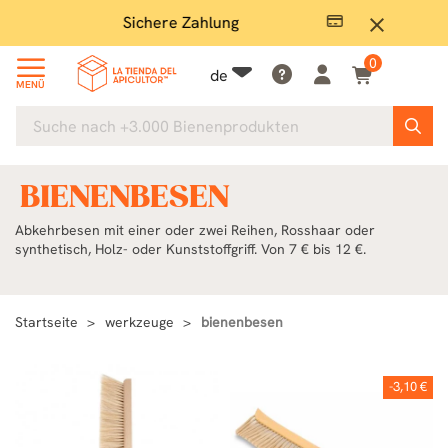
Sichere Zahlung
Groß
close
0
de
MENÜ
BIENENBESEN
Abkehrbesen mit einer oder zwei Reihen, Rosshaar oder
synthetisch, Holz- oder Kunststoffgriff. Von 7 € bis 12 €.
Startseite
werkzeuge
bienenbesen
-3,10 €