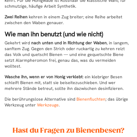
kehrt. Für die Honigwabe ist Rosshaar die klassische Wahl; für
schmutzige, häufige Arbeit Synthetik.
Zwei Reihen
kehren in einem Zug breiter; eine Reihe arbeitet
zwischen den Waben genauer.
Wie man ihn benutzt (und wie nicht)
Gekehrt wird
nach unten und in Richtung der Waben
, in langem,
sanftem Zug. Gegen den Strich oder ruckartig zu kehren reizt
das Volk und quetscht Bienen — und eine gequetschte Biene
setzt Alarmpheromon frei, genau das, was du vermeiden
wolltest.
Wasche ihn, wenn er von Honig verklebt
: ein klebriger Besen
schleift Bienen mit, statt sie beiseitezuschieben. Und wer
mehrere Stände betreut, sollte ihn dazwischen desinfizieren.
Die berührungslose Alternative sind
Bienenfluchten
; das übrige
Werkzeug unter
Werkzeuge
.
Hast du Fragen zu Bienenbesen?