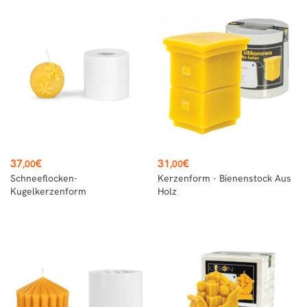
Preis
Preis
37
€
31
€
,00
,00
Schneeflocken-
Kerzenform - Bienenstock Aus
Kugelkerzenform
Holz