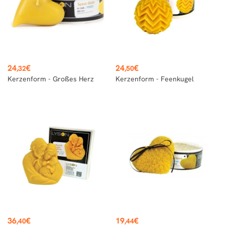
Preis
Preis
24
€
24
€
,32
,50
Kerzenform - Großes Herz
Kerzenform - Feenkugel
Preis
Preis
36
€
19
€
,40
,44