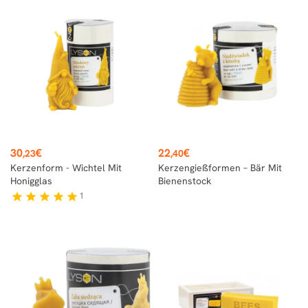
Preis
Preis
30
€
22
€
,23
,40
Kerzenform - Wichtel Mit
Kerzengießformen – Bär Mit
Honigglas
Bienenstock
1
star
star
star
star
star