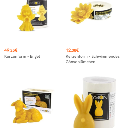
Preis
Preis
49
€
12
€
,25
,38
Kerzenform - Engel
Kerzenform - Schwimmendes
Gänseblümchen