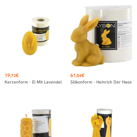
Preis
Preis
19
€
61
€
,72
,04
Kerzenform - Ei Mit Lavendel
Silikonform - Heinrich Der Hase