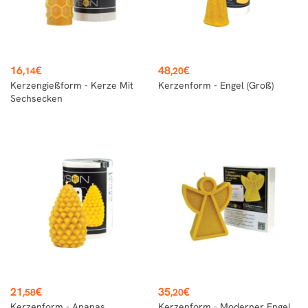
Preis
Preis
16
€
48
€
,14
,20
Kerzengießform - Kerze Mit
Kerzenform - Engel (groß)
Sechsecken
Preis
Preis
21
€
35
€
,58
,20
Kerzenform - Ananas
Kerzenform - Moderner Engel