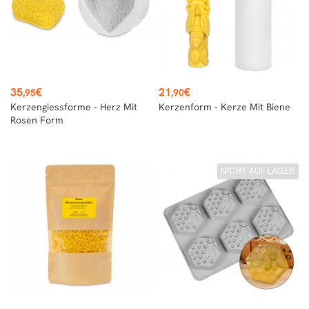
Preis
Preis
35
€
21
€
,95
,90
Kerzengiessforme - Herz Mit
Kerzenform - Kerze Mit Biene
Rosen Form
NICHT AUF LAGER