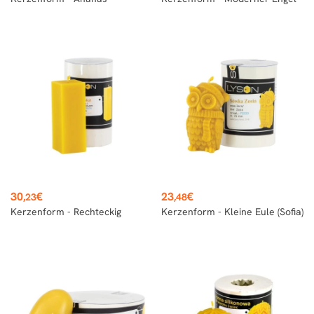
Preis
Preis
30
€
23
€
,23
,48
Kerzenform - Rechteckig
Kerzenform - Kleine Eule (Sofia)