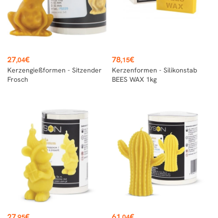
Preis
Preis
27
€
78
€
,04
,15
Kerzengießformen - Sitzender
Kerzenformen - Silikonstab
Frosch
BEES WAX 1kg
Preis
Preis
27
€
61
€
,95
,04