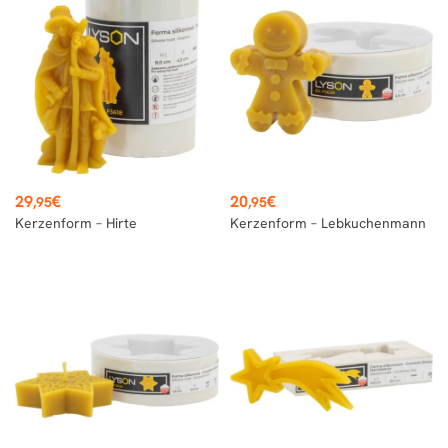
Preis
Preis
29
€
20
€
,95
,95
Kerzenform – Hirte
Kerzenform – Lebkuchenmann