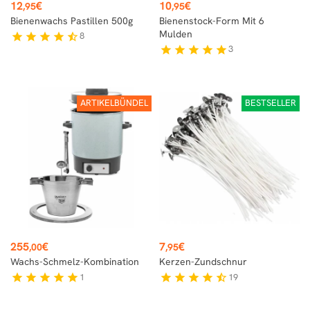
Preis
Preis
12
€
10
€
,95
,95
Bienenwachs Pastillen 500g
Bienenstock-Form Mit 6
Mulden
8
star
star
star
star
star_half
3
star
star
star
star
star
ARTIKELBÜNDEL
BESTSELLER
Preis
Preis
255
€
7
€
,00
,95
Wachs-Schmelz-Kombination
Kerzen-Zundschnur
1
19
star
star
star
star
star
star
star
star
star
star_half