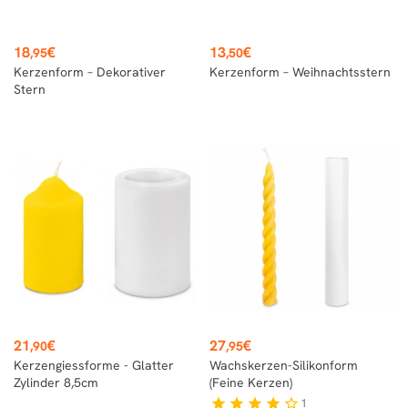
Preis
Preis
18
€
13
€
,95
,50
Kerzenform – Dekorativer
Kerzenform – Weihnachtsstern
Stern
Preis
Preis
21
€
27
€
,90
,95
Kerzengiessforme - Glatter
Wachskerzen-Silikonform
Zylinder 8,5cm
(feine Kerzen)
1
star
star
star
star
star_border