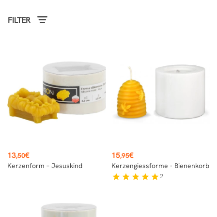
FILTER
Preis
Preis
13
€
15
€
,50
,95
Kerzenform – Jesuskind
Kerzengiessforme - Bienenkorb
2
star
star
star
star
star