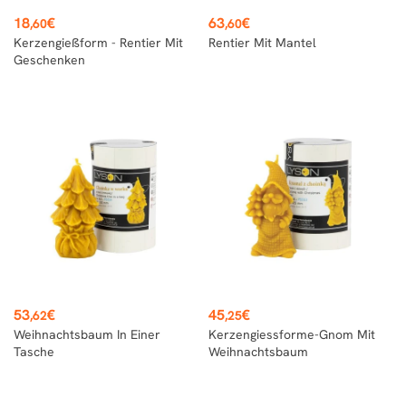
Preis
Preis
18
€
63
€
,60
,60
Kerzengießform - Rentier Mit
Rentier Mit Mantel
Geschenken
Preis
Preis
53
€
45
€
,62
,25
Weihnachtsbaum In Einer
Kerzengiessforme-Gnom Mit
Tasche
Weihnachtsbaum