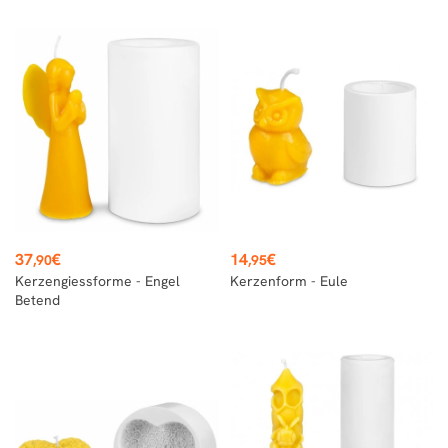
Preis
Preis
37
€
14
€
,90
,95
Kerzengiessforme - Engel
Kerzenform - Eule
Betend