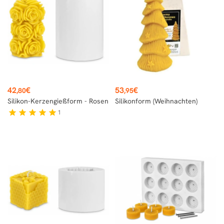
Preis
Preis
42
€
53
€
,80
,95
Silikon-Kerzengießform - Rosen
Silikonform (Weihnachten)
1
star
star
star
star
star