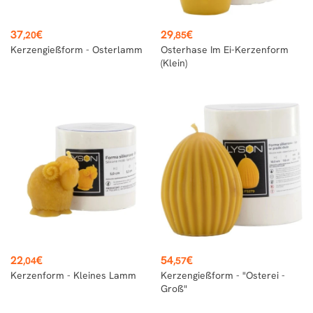
Preis
Preis
37
€
29
€
,20
,85
Kerzengießform - Osterlamm
Osterhase Im Ei-Kerzenform
(klein)
Preis
Preis
22
€
54
€
,04
,57
Kerzenform - Kleines Lamm
Kerzengießform - "Osterei -
Groß"