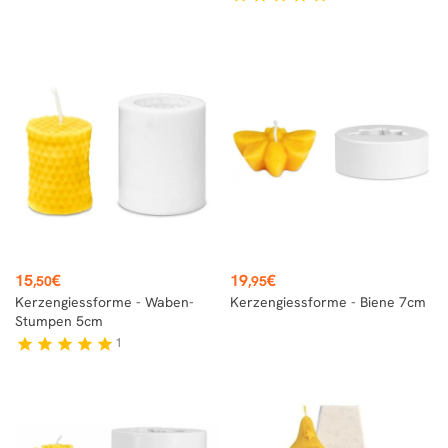
Preis
Preis
15
€
19
€
,50
,95
Kerzengiessforme - Waben-
Kerzengiessforme - Biene 7cm
Stumpen 5cm
1
star
star
star
star
star