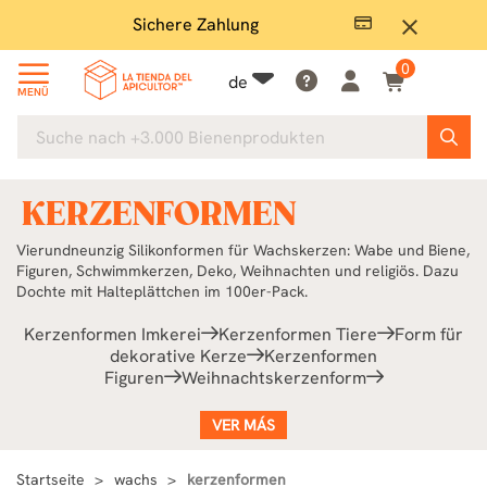
Großer Lagerbestand
E
close
0
de
MENÜ
KERZENFORMEN
Vierundneunzig Silikonformen für Wachskerzen: Wabe und Biene,
Figuren, Schwimmkerzen, Deko, Weihnachten und religiös. Dazu
Dochte mit Halteplättchen im 100er-Pack.
Kerzenformen Imkerei
Kerzenformen Tiere
Form für
dekorative Kerze
Kerzenformen
Figuren
Weihnachtskerzenform
VER MÁS
Startseite
wachs
kerzenformen