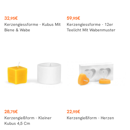
Preis
Preis
32
€
59
€
,95
,95
Kerzengiessforme - Kubus Mit
Kerzengiessforme - 12er
Biene & Wabe
Teelicht Mit Wabenmuster
Preis
Preis
28
€
22
€
,75
,95
Kerzengießform - Kleiner
Kerzengießform - Herzen
Kubus 4,5 Cm