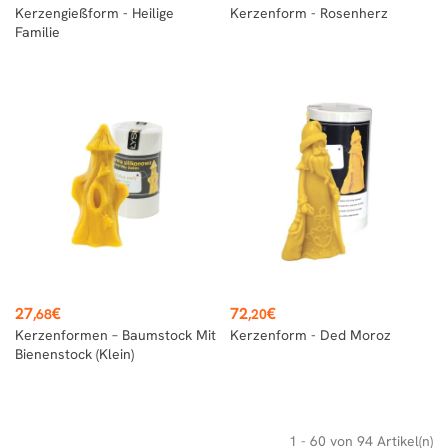
Kerzengießform - Heilige
Kerzenform - Rosenherz
Familie
Preis
Preis
27
€
72
€
,68
,20
Kerzenformen – Baumstock Mit
Kerzenform - Ded Moroz
Bienenstock (klein)
1 - 60 von 94 Artikel(n)