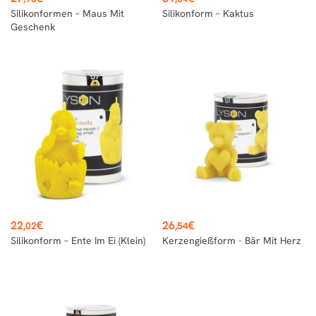
Silikonformen – Maus Mit
Silikonform – Kaktus
Geschenk
Preis
Preis
22
€
26
€
,02
,54
Silikonform – Ente Im Ei (klein)
Kerzengießform - Bär Mit Herz