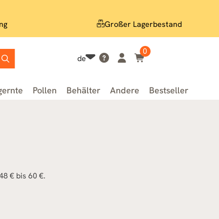
ng
Großer Lagerbestand
0
de
gernte
Pollen
Behälter
Andere
Bestseller
8 € bis 60 €.