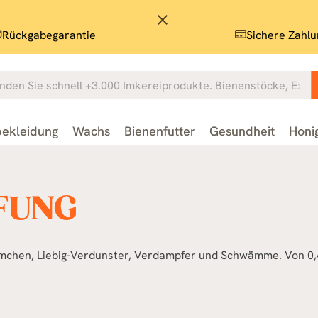
close
Rückgabegarantie
Sichere Zahlu
ekleidung
Wachs
Bienenfutter
Gesundheit
Honi
FUNG
mchen, Liebig-Verdunster, Verdampfer und Schwämme. Von 0,4