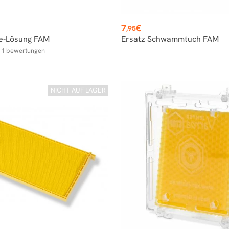
Preis
7
€
,95
e-Lösung FAM
Ersatz Schwammtuch FAM
1
bewertungen
r
NICHT AUF LAGER