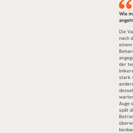
Wie m
angeh
Die Va
nach d
einem
Behand
angega
der te
Imkere
stark 
andere
desse
wartes
Auge s
spät d
Betrie
überwa
beobac