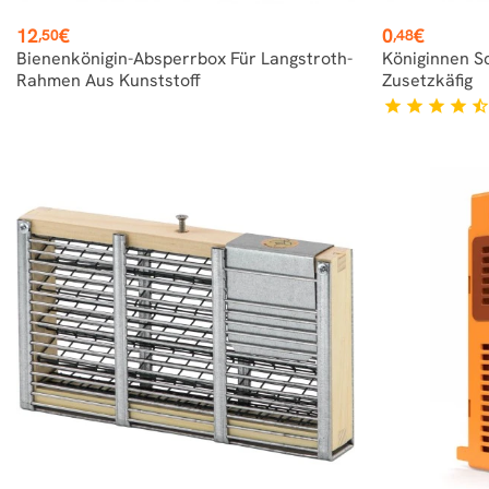
Preis
Preis
12
€
0
€
,50
,48
Bienenkönigin-Absperrbox Für Langstroth-
Königinnen S
Rahmen Aus Kunststoff
Zusetzkäfig
star
star
star
star
star_hal