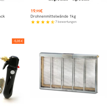
Preis
19
€
,95
ack
Drohnenmittelwände 1kg
7
bewertungen
star
star
star
star
star_half
-5,05 €