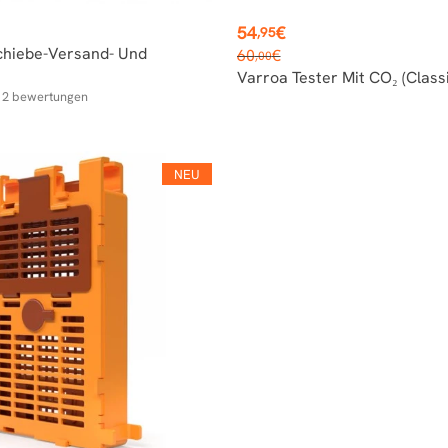
Preis
54
€
,95
Verkaufspreis
chiebe-Versand- Und
60
€
,00
Varroa Tester Mit CO₂ (Classi
2
bewertungen
f
NEU