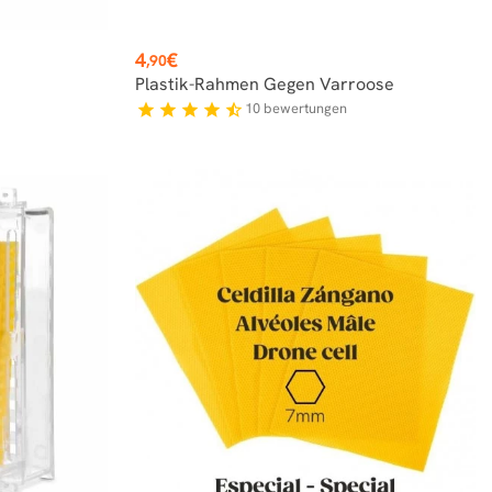
Preis
4
€
,90
Plastik-Rahmen Gegen Varroose
10
bewertungen
star
star
star
star
star_half