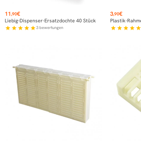
Preis
Preis
11
€
3
€
,90
,90
Liebig-Dispenser-Ersatzdochte 40 Stück
Plastik-Rahm
3
bewertungen
star
star
star
star
star
star
star
star
star
sta