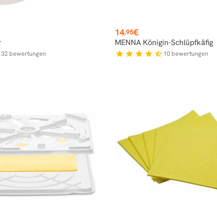
Preis
14
€
,95
r
MENNA Königin-Schlüpfkäfig
32
bewertungen
10
bewertungen
f
star
star
star
star
star_half