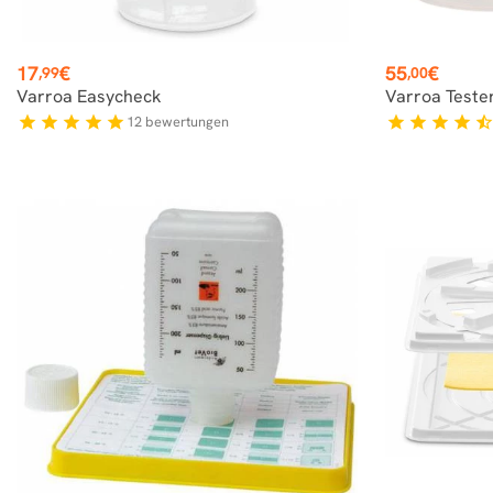
Preis
Preis
17
€
55
€
,99
,00
Varroa Easycheck
Varroa Teste
12
bewertungen
star
star
star
star
star
star
star
star
star
star_hal