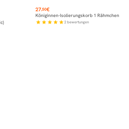
Preis
27
€
,50
Königinnen-Isolierungskorb 1 Rähmchen
c)
2
bewertungen
star
star
star
star
star