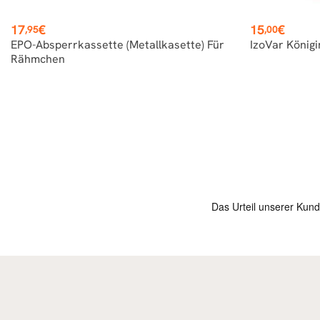
Preis
Preis
17
€
15
€
,95
,00
EPO-Absperrkassette (Metallkasette) Für
IzoVar König
Rähmchen