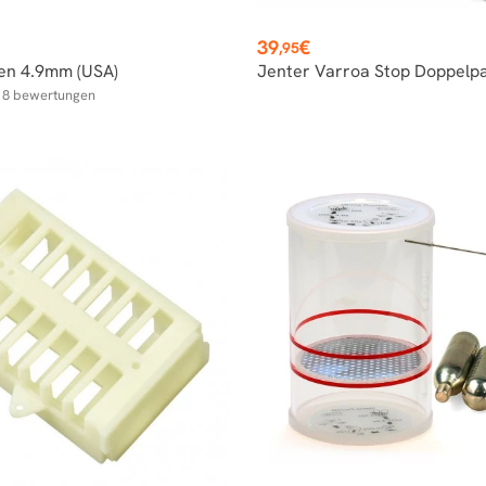
Preis
39
€
,95
en 4.9mm (USA)
Jenter Varroa Stop Doppelp
8
bewertungen
r