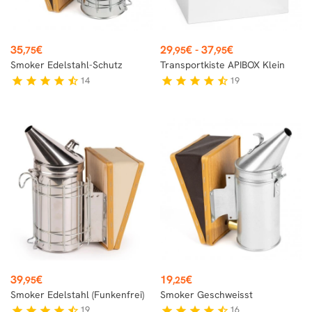
Preis
Preis
35
€
29
€
-
37
€
,75
,95
,95
Smoker Edelstahl-Schutz
Transportkiste APIBOX Klein
14
19
star
star
star
star
star_half
star
star
star
star
star_half
Preis
Preis
39
€
19
€
,95
,25
Smoker Edelstahl (funkenfrei)
Smoker Geschweisst
19
16
star
star
star
star
star_half
star
star
star
star
star_half