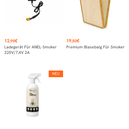
Preis
Preis
12
€
19
€
,95
,50
Ladegerät Für ANEL-Smoker
Premium-Blasebalg Für Smoker
220V/7,4V 2A
NEU