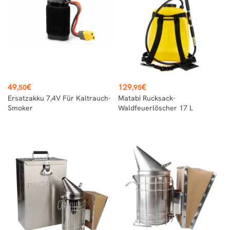
Preis
Preis
49
€
129
€
,50
,95
Ersatzakku 7,4V Für Kaltrauch-
Matabi Rucksack-
Smoker
Waldfeuerlöscher 17 L