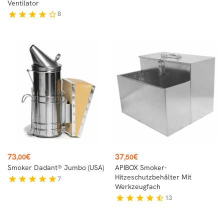
Ventilator
8
star
star
star
star
star_border
Preis
Preis
73
€
37
€
,00
,50
Smoker Dadant® Jumbo (USA)
APIBOX Smoker-
Hitzeschutzbehälter Mit
7
star
star
star
star
star
Werkzeugfach
13
star
star
star
star
star_half