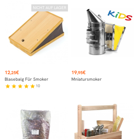
NICHT AUF LAGER
Preis
Preis
12
€
19
€
,25
,95
Blasebalg Für Smoker
Mniatursmoker
10
star
star
star
star
star