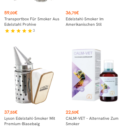
Preis
Preis
59
€
36
€
,00
,75
Transportbox Für Smoker Aus
Edelstahl-Smoker Im
Edelstahl Prohive
Amerikanischen Stil
3
star
star
star
star
star
Preis
Preis
37
€
22
€
,55
,50
Lyson Edelstahl-Smoker Mit
CALM-VET – Alternative Zum
Premium-Blasebalg
Smoker