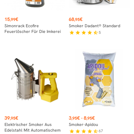
Preis
Preis
15
€
68
€
,99
,95
Simonrack Ecofire
Smoker Dadant® Standard
Feuerlöscher Für Die Imkerei
5
star
star
star
star
star_half
Preis
Preis
39
€
3
€
-
8
€
,95
,95
,95
Elektrischer Smoker Aus
Smoker-Apidou
Edelstahl Mit Automatischem
67
star
star
star
star
star_half