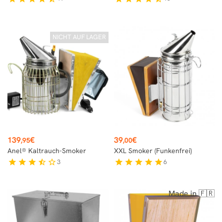
NICHT AUF LAGER
Preis
Preis
139
€
39
€
,95
,00
Anel® Kaltrauch-Smoker
XXL Smoker (funkenfrei)
3
6
star
star
star
star_half
star_border
star
star
star
star
star
Made in 🇫🇷