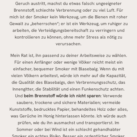
Geruch austritt, machst du etwas falsch: ungeeigneter
Brennstoff, schlechte Verbrennung oder zu viel Luft. Für
mich ist der Smoker kein Werkzeug, um die Bienen mit roher
Gewalt zu „beherrschen“; er ist ein Werkzeug, um ruhiger zu
arbeiten, die Verteidigungsbereitschaft zu verringern und
kontrollieren zu können, ohne mehr Stress als nötig zu
verursachen.
Mein Rat ist, ihn passend zu deiner Arbeitsweise zu wählen.
Für einen Anfänger oder wenige Völker reicht meist ein
einfacher, bequemer Smoker mit Blasebalg. Wenn du mit
vielen Völkern arbeitest, würde ich mehr auf die Kapazität,
die Qualität des Blasebalgs, den Verbrennungsschutz, das
Innengitter, die Stabilität und einen Funkenschutz achten.
Und
beim Brennstoff würde ich nicht sparen
: Verwende
saubere, trockene und sichere Materialien; vermeide
Kunststoffe, bedrucktes Papier, behandeltes Holz oder alles,
was Gerüche im Honig hinterlassen könnte. Ich würde auch
prüfen, wie du ihn ausmachst und transportierst. Im
Sommer oder bei Wind ist ein schlecht gehandhabter
Smoker ein echtes Risiko. Besser ein ordentlicher Smoker,