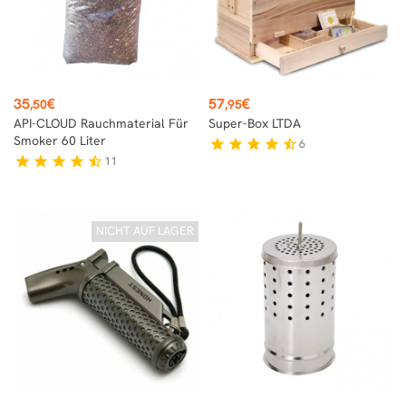
Preis
Preis
35
€
57
€
,50
,95
API-CLOUD Rauchmaterial Für
Super-Box LTDA
Smoker 60 Liter
6
star
star
star
star
star_half
11
star
star
star
star
star_half
NICHT AUF LAGER