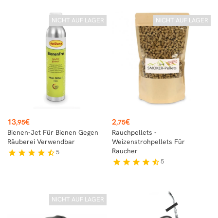
NICHT AUF LAGER
NICHT AUF LAGER
Preis
Preis
13
€
2
€
,95
,75
Bienen-Jet Für Bienen Gegen
Rauchpellets -
Räuberei Verwendbar
Weizenstrohpellets Für
Raucher
5
star
star
star
star
star_half
5
star
star
star
star
star_half
NICHT AUF LAGER