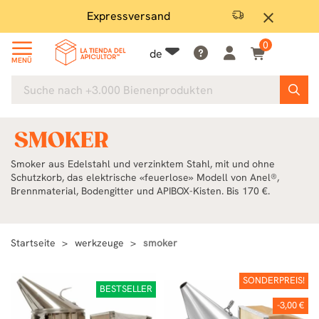
Expressversand
Rü
close
0
de
MENÜ
SMOKER
Smoker aus Edelstahl und verzinktem Stahl, mit und ohne
Schutzkorb, das elektrische «feuerlose» Modell von Anel®,
Brennmaterial, Bodengitter und APIBOX-Kisten. Bis 170 €.
Startseite
werkzeuge
smoker
SONDERPREIS!
BESTSELLER
-3,00 €