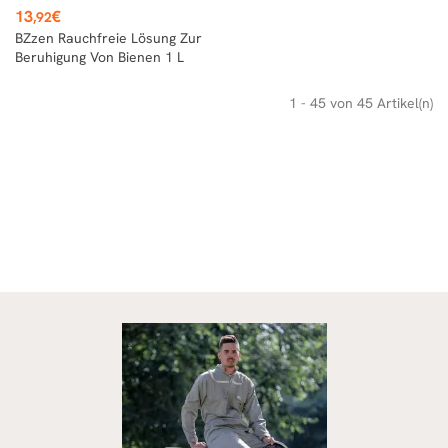
Preis
13
€
,92
BZzen Rauchfreie Lösung Zur
Beruhigung Von Bienen 1 L
1 - 45 von 45 Artikel(n)