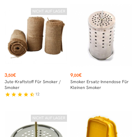
NICHT AUF LAGER
Preis
Preis
3
€
9
€
,50
,00
Jute-Kraftstoff Für Smoker /
Smoker Ersatz-Innendose Für
Smoker
Kleinen Smoker
12
star
star
star
star
star_half
NICHT AUF LAGER