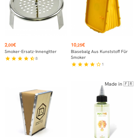
Preis
Preis
2
€
10
€
,00
,25
Smoker-Ersatz-Innengitter
Blasebalg Aus Kunststoff Für
Smoker
8
star
star
star
star
star_half
1
star
star
star
star
star_border
Made in 🇫🇷