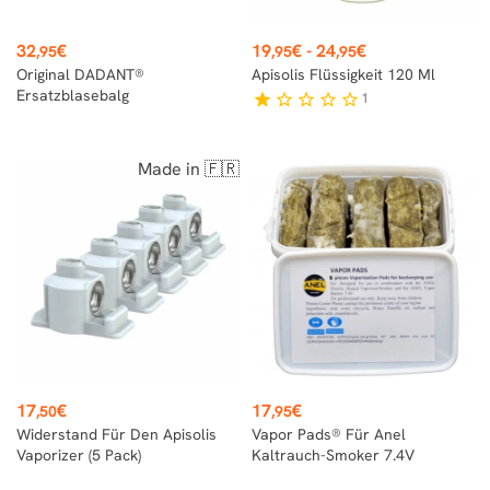
Preis
Preis
32
€
19
€
-
24
€
,95
,95
,95
Original DADANT®
Apisolis Flüssigkeit 120 Ml
Ersatzblasebalg
1
star
star_border
star_border
star_border
star_border
Made in 🇫🇷
Preis
Preis
17
€
17
€
,50
,95
Widerstand Für Den Apisolis
Vapor Pads® Für Anel
Vaporizer (5 Pack)
Kaltrauch-Smoker 7.4V