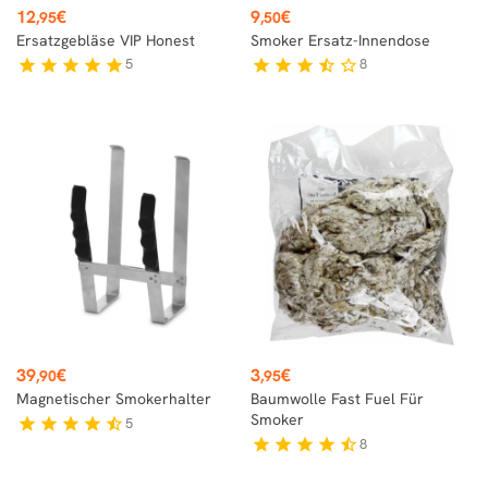
Preis
Preis
12
€
9
€
,95
,50
Ersatzgebläse VIP Honest
Smoker Ersatz-Innendose
5
8
star
star
star
star
star
star
star
star
star_half
star_border
Preis
Preis
39
€
3
€
,90
,95
Magnetischer Smokerhalter
Baumwolle Fast Fuel Für
Smoker
5
star
star
star
star
star_half
8
star
star
star
star
star_half