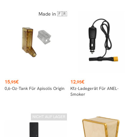
Made in 🇫🇷
Preis
Preis
15
€
12
€
,95
,95
0,6-Oz-Tank Für Apisolis Origin
Kfz-Ladegerät Für ANEL-
Smoker
NICHT AUF LAGER