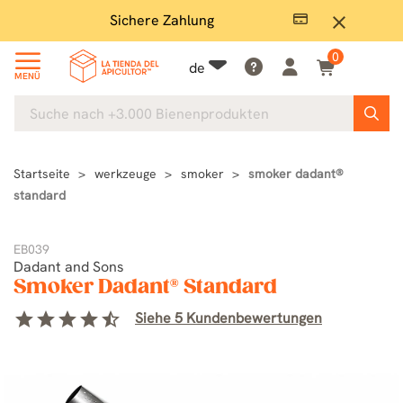
Sichere Zahlung
Groß
close
0
de
MENÜ
Startseite
werkzeuge
smoker
smoker dadant®
standard
EB039
Dadant and Sons
Smoker Dadant® Standard
star
star
star
star
star_half
Siehe 5 Kundenbewertungen