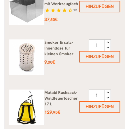
mit Werkzeugfach
HINZUFÜGEN
star
star
star
star
star_half
13
Preis
37
€
,50
Smoker Ersatz-
Innendose für
kleinen Smoker
HINZUFÜGEN
Preis
9
€
,00
Matabi Rucksack-
Waldfeuerlöscher
17 L
HINZUFÜGEN
Preis
129
€
,95