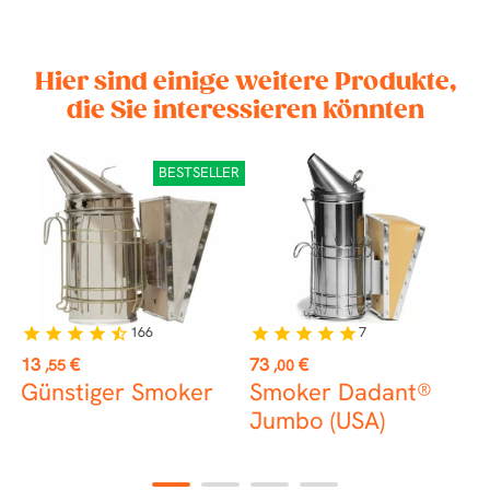
Hier sind einige weitere Produkte,
die Sie interessieren könnten
BESTSELLER
166
7
star
star
star
star
star_half
star
star
star
star
star
Preis
Preis
P
13
€
73
€
1
,55
,00
Günstiger Smoker
Smoker Dadant®
M
Jumbo (USA)
W
1