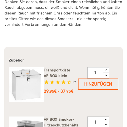
Denken Sie daran, dass der Smoker einen reichlichen und kalten
Rauch abgeben muss, dh weiß und dicht. Wenn nötig, kühlen Sie
diesen Rauch mit frischem Gras oder feuchtem Karton ab. Ein
breites Gitter wie das dieses Smokers - nie sehr sperrig -
verhindert Verbrennungen an den Händen.
Zubehör
Transportkiste
APIBOX klein
star
star
star
star
star_half
19
HINZUFÜGEN
Preis
29
€
37
€
-
,95
,95
APIBOX Smoker-
Hitzeschutzbehälter