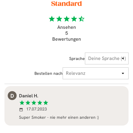
Standard
star
star
star
star
star_half
Ansehen
5
Bewertungen
Sprache
Bestellen nach
D
Daniel H.
star
star
star
star
star
17.07.2023
date_range
Super Smoker - nie mehr einen anderen :)