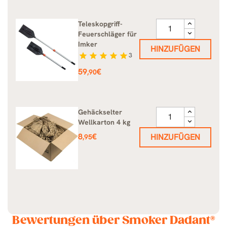
Teleskopgriff-
Feuerschläger für
Imker
HINZUFÜGEN
star
star
star
star
star
3
Preis
59
€
,90
Gehäckselter
Wellkarton 4 kg
Preis
8
€
HINZUFÜGEN
,95
Bewertungen über Smoker Dadant®