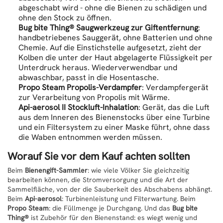
abgeschabt wird - ohne die Bienen zu schädigen und
ohne den Stock zu öffnen.
Bug bite Thing® Saugwerkzeug zur Giftentfernung
:
handbetriebenes Sauggerät, ohne Batterien und ohne
Chemie. Auf die Einstichstelle aufgesetzt, zieht der
Kolben die unter der Haut abgelagerte Flüssigkeit per
Unterdruck heraus. Wiederverwendbar und
abwaschbar, passt in die Hosentasche.
Propo Steam Propolis-Verdampfer
: Verdampfergerät
zur Verarbeitung von Propolis mit Wärme.
Api-aerosol II Stockluft-Inhalation
: Gerät, das die Luft
aus dem Inneren des Bienenstocks über eine Turbine
und ein Filtersystem zu einer Maske führt, ohne dass
die Waben entnommen werden müssen.
Worauf Sie vor dem Kauf achten sollten
Beim
Bienengift-Sammler
: wie viele Völker Sie gleichzeitig
bearbeiten können, die Stromversorgung und die Art der
Sammelfläche, von der die Sauberkeit des Abschabens abhängt.
Beim
Api-aerosol
: Turbinenleistung und Filterwartung. Beim
Propo Steam
: die Füllmenge je Durchgang. Und das
Bug bite
Thing®
ist Zubehör für den Bienenstand: es wiegt wenig und