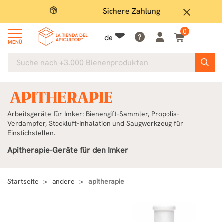
Sichere Zahlung
Groß
close
0
de
MENÜ
APITHERAPIE
Arbeitsgeräte für Imker: Bienengift-Sammler, Propolis-
Verdampfer, Stockluft-Inhalation und Saugwerkzeug für
Einstichstellen.
Apitherapie-Geräte für den Imker
Startseite
andere
apitherapie