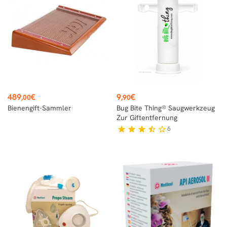
Preis
Preis
489
€
9
€
,00
,90
Bienengift-Sammler
Bug Bite Thing® Saugwerkzeug
Zur Giftentfernung
6
star
star
star
star_half
star_border