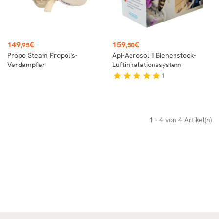
Preis
Preis
149
€
159
€
,95
,50
Propo Steam Propolis-
Api-Aerosol II Bienenstock-
Verdampfer
Luftinhalationssystem
1
star
star
star
star
star
1 - 4 von 4 Artikel(n)