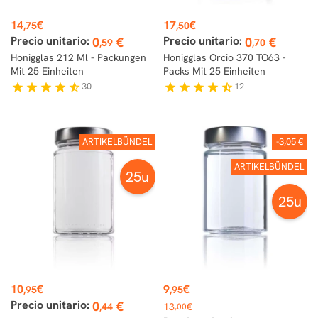
Preis
Preis
14
€
17
€
,75
,50
Precio unitario:
Precio unitario:
0
€
0
€
,59
,70
Honigglas 212 Ml - Packungen
Honigglas Orcio 370 TO63 -
Mit 25 Einheiten
Packs Mit 25 Einheiten
30
12
star
star
star
star
star_half
star
star
star
star
star_half
ARTIKELBÜNDEL
-3,05 €
ARTIKELBÜNDEL
25u
25u
Preis
Preis
10
€
9
€
,95
,95
Verkaufspreis
Precio unitario:
0
€
,44
13
€
,00