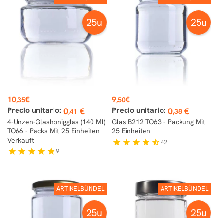
25u
25u
Preis
Preis
10
€
9
€
,35
,50
Precio unitario:
Precio unitario:
0
€
0
€
,41
,38
4-Unzen-Glashonigglas (140 Ml)
Glas B212 TO63 - Packung Mit
TO66 - Packs Mit 25 Einheiten
25 Einheiten
Verkauft
42
star
star
star
star
star_half
9
star
star
star
star
star
ARTIKELBÜNDEL
ARTIKELBÜNDEL
25u
25u