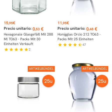
Preis
Preis
15
€
11
€
,95
,95
Precio unitario:
Precio unitario:
0
€
0
€
,53
,48
Hexagonale Glasgefäß Mit 288
Honigglas Orcio 212 TO63 -
Ml TO63 - Packs Mit 30
Packs Mit 25 Einheiten
Einheiten Verkauft
47
star
star
star
star
star_half
2
star
star
star
star
star
ARTIKELBÜNDEL
ARTIKELBÜNDEL
25u
25u