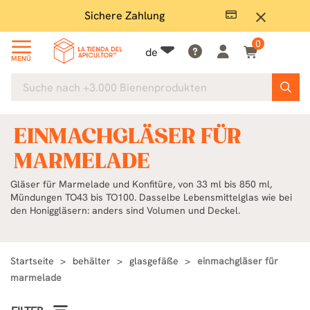
Sichere Zahlung
Groß
close
0
de
MENÜ
EINMACHGLÄSER FÜR
MARMELADE
Gläser für Marmelade und Konfitüre, von 33 ml bis 850 ml,
Mündungen TO43 bis TO100. Dasselbe Lebensmittelglas wie bei
den Honiggläsern: anders sind Volumen und Deckel.
Startseite
behälter
glasgefäße
einmachgläser für
marmelade