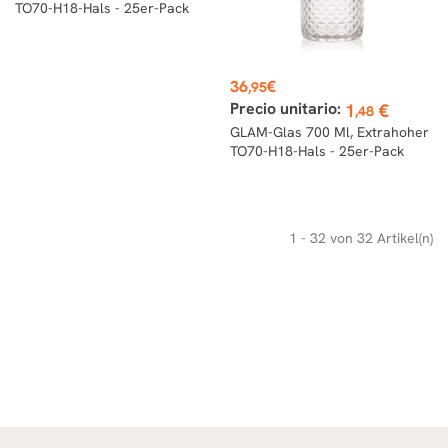
TO70-H18-Hals - 25er-Pack
Preis
36
€
,95
Precio unitario:
1
€
,48
GLAM-Glas 700 Ml, Extrahoher
TO70-H18-Hals - 25er-Pack
1 - 32 von 32 Artikel(n)