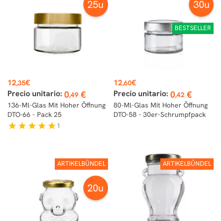
25u
30u
BESTSELLER
Preis
Preis
12
€
12
€
,35
,60
Precio unitario:
Precio unitario:
0
€
0
€
,49
,42
136-Ml-Glas Mit Hoher Öffnung
80-Ml-Glas Mit Hoher Öffnung
DTO-66 - Pack 25
DTO-58 - 30er-Schrumpfpack
1
star
star
star
star
star
ARTIKELBÜNDEL
ARTIKELBÜNDEL
20u