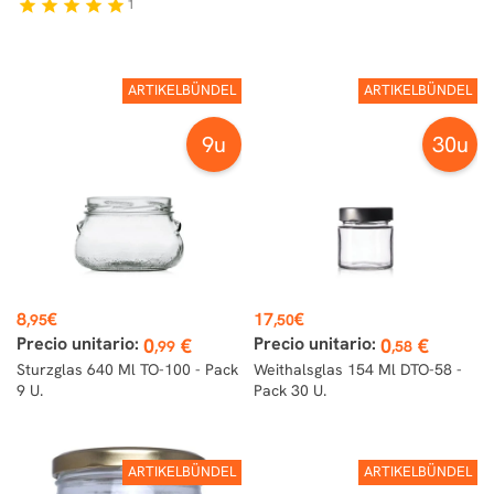
1
star
star
star
star
star
ARTIKELBÜNDEL
ARTIKELBÜNDEL
9u
30u
Preis
Preis
8
€
17
€
,95
,50
Precio unitario:
Precio unitario:
0
€
0
€
,99
,58
Sturzglas 640 Ml TO-100 - Pack
Weithalsglas 154 Ml DTO-58 -
9 U.
Pack 30 U.
ARTIKELBÜNDEL
ARTIKELBÜNDEL