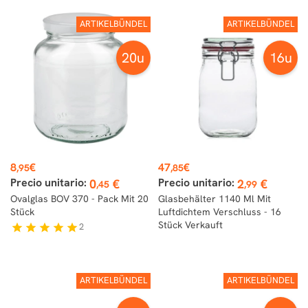
ARTIKELBÜNDEL
ARTIKELBÜNDEL
20u
16u
Preis
Preis
8
€
47
€
,95
,85
Precio unitario:
Precio unitario:
0
€
2
€
,45
,99
Ovalglas BOV 370 - Pack Mit 20
Glasbehälter 1140 Ml Mit
Stück
Luftdichtem Verschluss - 16
Stück Verkauft
2
star
star
star
star
star
ARTIKELBÜNDEL
ARTIKELBÜNDEL