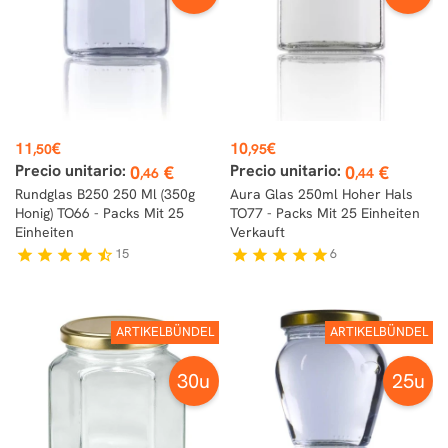
Preis
Preis
11
€
10
€
,50
,95
Precio unitario:
Precio unitario:
0
€
0
€
,46
,44
Rundglas B250 250 Ml (350g
Aura Glas 250ml Hoher Hals
Honig) TO66 - Packs Mit 25
TO77 - Packs Mit 25 Einheiten
Einheiten
Verkauft
15
6
star
star
star
star
star_half
star
star
star
star
star
ARTIKELBÜNDEL
ARTIKELBÜNDEL
30u
25u