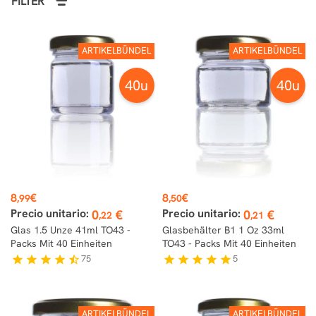
FILTER
ARTIKELBÜNDEL
ARTIKELBÜNDEL
40u
40u
Preis
Preis
8
€
8
€
,99
,50
Precio unitario:
Precio unitario:
0
€
0
€
,22
,21
Glas 1.5 Unze 41ml TO43 -
Glasbehälter B1 1 Oz 33ml
Packs Mit 40 Einheiten
TO43 - Packs Mit 40 Einheiten
75
5
star
star
star
star
star_half
star
star
star
star
star
ARTIKELBÜNDEL
ARTIKELBÜNDEL