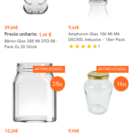
Preis
Preis
29
€
9
€
,85
,44
Precio unitario:
1
€
Amphoren-Glas 106 Ml Mit
,49
DECKEL Inklusive – 15er-Pack
Bären-Glas 285 Ml DTO-58 -
2
star
star
star
star
star
Pack Zu 20 Stück
ARTIKELBÜNDEL
ARTIKELBÜNDEL
25u
16u
Preis
Preis
13
€
9
€
,25
,95