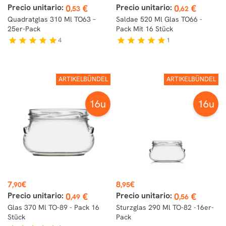
Precio unitario:
Precio unitario:
0
€
0
€
,53
,62
Quadratglas 310 Ml TO63 –
Saldae 520 Ml Glas TO66 -
25er-Pack
Pack Mit 16 Stück
4
1
star
star
star
star
star
star
star
star
star
star
ARTIKELBÜNDEL
ARTIKELBÜNDEL
16u
16u
Preis
Preis
7
€
8
€
,90
,95
Precio unitario:
Precio unitario:
0
€
0
€
,49
,56
Glas 370 Ml TO-89 - Pack 16
Sturzglas 290 Ml TO-82 -16er-
Stück
Pack