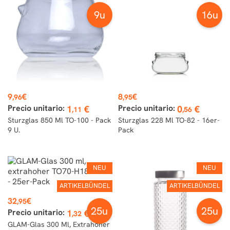
9u
16u
Preis
Preis
9
€
8
€
,96
,95
Precio unitario:
Precio unitario:
1
€
0
€
,11
,56
Sturzglas 850 Ml TO-100 - Pack
Sturzglas 228 Ml TO-82 - 16er-
9 U.
Pack
NEU
NEU
ARTIKELBÜNDEL
ARTIKELBÜNDEL
Preis
32
€
,95
25u
25u
Precio unitario:
1
€
,32
GLAM-Glas 300 Ml, Extrahoher