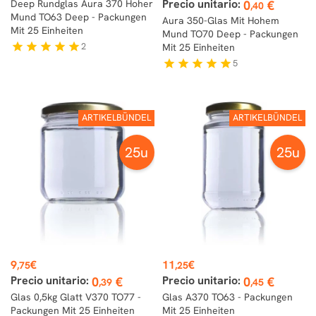
Precio unitario:
Deep Rundglas Aura 370 Hoher
0
€
,40
Mund TO63 Deep - Packungen
Aura 350-Glas Mit Hohem
Mit 25 Einheiten
Mund TO70 Deep - Packungen
2
star
star
star
star
star
Mit 25 Einheiten
5
star
star
star
star
star
ARTIKELBÜNDEL
ARTIKELBÜNDEL
25u
25u
Preis
Preis
9
€
11
€
,75
,25
Precio unitario:
Precio unitario:
0
€
0
€
,39
,45
Glas 0,5kg Glatt V370 TO77 -
Glas A370 TO63 - Packungen
Packungen Mit 25 Einheiten
Mit 25 Einheiten