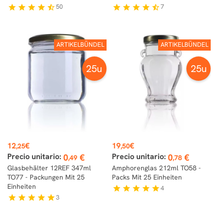
50
7
star
star
star
star
star_half
star
star
star
star
star_half
ARTIKELBÜNDEL
ARTIKELBÜNDEL
25u
25u
Preis
Preis
12
€
19
€
,25
,50
Precio unitario:
Precio unitario:
0
€
0
€
,49
,78
Glasbehälter 12REF 347ml
Amphorenglas 212ml TO58 -
TO77 - Packungen Mit 25
Packs Mit 25 Einheiten
Einheiten
4
star
star
star
star
star
3
star
star
star
star
star