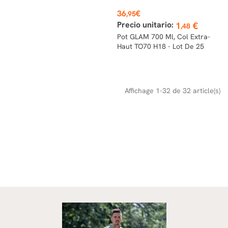
Prix
36
€
,95
Precio unitario:
1
€
,48
Pot GLAM 700 Ml, Col Extra-
Haut TO70 H18 - Lot De 25
Affichage 1-32 de 32 article(s)