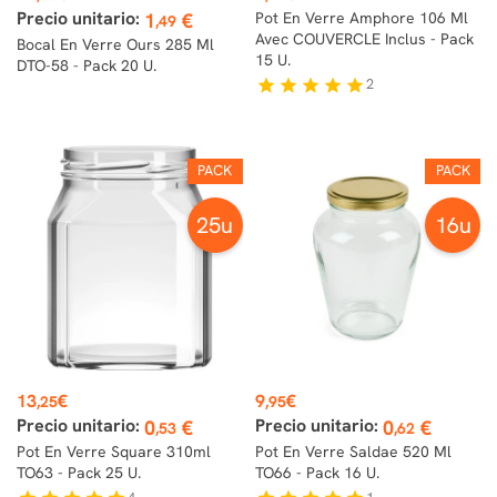
Precio unitario:
1
€
Pot En Verre Amphore 106 Ml
,49
Avec COUVERCLE Inclus - Pack
Bocal En Verre Ours 285 Ml
15 U.
DTO-58 - Pack 20 U.
2
star
star
star
star
star
PACK
PACK
25u
16u
Prix
Prix
13
€
9
€
,25
,95
Precio unitario:
Precio unitario:
0
€
0
€
,53
,62
Pot En Verre Square 310ml
Pot En Verre Saldae 520 Ml
TO63 - Pack 25 U.
TO66 - Pack 16 U.