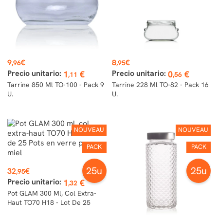
Prix
Prix
9
€
8
€
,96
,95
Precio unitario:
Precio unitario:
1
€
0
€
,11
,56
Tarrine 850 Ml TO-100 - Pack 9
Tarrine 228 Ml TO-82 - Pack 16
U.
U.
NOUVEAU
NOUVEAU
PACK
PACK
Prix
25u
25u
32
€
,95
Precio unitario:
1
€
,32
Pot GLAM 300 Ml, Col Extra-
Haut TO70 H18 - Lot De 25