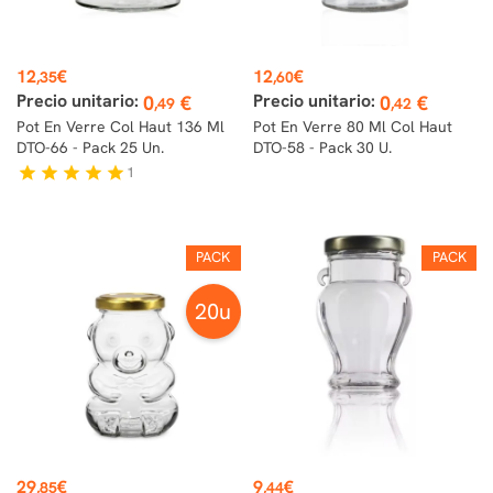
Prix
Prix
12
€
12
€
,35
,60
Precio unitario:
Precio unitario:
0
€
0
€
,49
,42
Pot En Verre Col Haut 136 Ml
Pot En Verre 80 Ml Col Haut
DTO-66 - Pack 25 Un.
DTO-58 - Pack 30 U.
1
star
star
star
star
star
PACK
PACK
20u
Prix
Prix
29
€
9
€
,85
,44