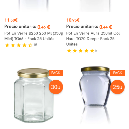
Prix
Prix
11
€
10
€
,50
,95
Precio unitario:
Precio unitario:
0
€
0
€
,46
,44
Pot En Verre B250 250 Ml (350g
Pot En Verre Aura 250ml Col
Miel) TO66 - Pack 25 Unités
Haut TO70 Deep - Pack 25
Unités
15
star
star
star
star
star_half
6
star
star
star
star
star
PACK
PACK
30u
25u