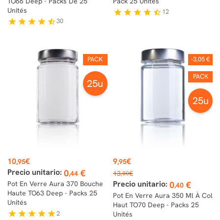
TO66 Deep - Packs De 25
Pack 25 Unités
Unités
12
star
star
star
star
star_half
30
star
star
star
star
star_half
PACK
-3,05 €
PACK
25u
25u
Prix
Prix
10
€
9
€
,95
,95
Prix
Precio unitario:
0
€
,44
13
€
,00
de
Precio unitario:
Pot En Verre Aura 370 Bouche
0
€
,40
base
Haute TO63 Deep - Packs 25
Pot En Verre Aura 350 Ml À Col
Unités
Haut TO70 Deep - Packs 25
2
star
star
star
star
star
Unités