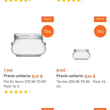
4
1
star
star
star
star
star
star
star
star
star
star
PACK
PACK
16u
16u
Prix
Prix
7
€
8
€
,90
,95
Precio unitario:
Precio unitario:
0
€
0
€
,49
,56
Pot En Verre 370 Ml TO-89 -
Tarrine 290 Ml TO-82 - Pack 16
Pack 16 U.
Un.
1
star
star
star
star
star