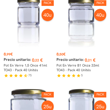
PACK
PACK
40u
40u
Prix
Prix
8
€
8
€
,99
,50
Precio unitario:
Precio unitario:
0
€
0
€
,22
,21
Pot En Verre 1,5 Once 41ml
Pot En Verre B1 Onza 33ml
TO43 - Pack 40 Unités
TO43 - Pack 40 Unités
75
5
star
star
star
star
star_half
star
star
star
star
star
PACK
PACK
25u
25u