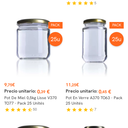
5
star
star
star
star
star
PACK
PACK
25u
25u
Prix
Prix
9
€
11
€
,75
,25
Precio unitario:
Precio unitario:
0
€
0
€
,39
,45
Pot De Miel 0,5kg Lisse V370
Pot En Verre A370 TO63 - Pack
TO77 - Pack 25 Unités
25 Unités
50
7
star
star
star
star
star_half
star
star
star
star
star_half