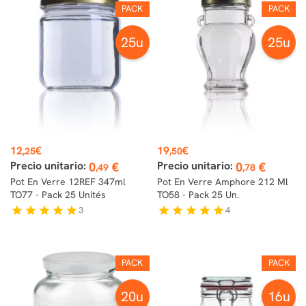
PACK
PACK
25u
25u
Prix
Prix
12
€
19
€
,25
,50
Precio unitario:
Precio unitario:
0
€
0
€
,49
,78
Pot En Verre 12REF 347ml
Pot En Verre Amphore 212 Ml
TO77 - Pack 25 Unités
TO58 - Pack 25 Un.
3
4
star
star
star
star
star
star
star
star
star
star
PACK
PACK
20u
16u