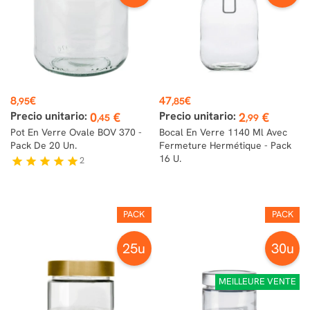
Prix
Prix
8
€
47
€
,95
,85
Precio unitario:
Precio unitario:
0
€
2
€
,45
,99
Pot En Verre Ovale BOV 370 -
Bocal En Verre 1140 Ml Avec
Pack De 20 Un.
Fermeture Hermétique - Pack
16 U.
2
star
star
star
star
star
PACK
PACK
25u
30u
MEILLEURE VENTE