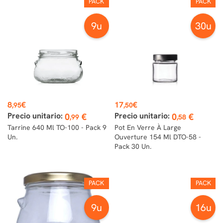
PACK
PACK
9u
30u
Prix
Prix
8
€
17
€
,95
,50
Precio unitario:
Precio unitario:
0
€
0
€
,99
,58
Tarrine 640 Ml TO-100 - Pack 9
Pot En Verre À Large
Un.
Ouverture 154 Ml DTO-58 -
Pack 30 Un.
PACK
PACK
9u
16u