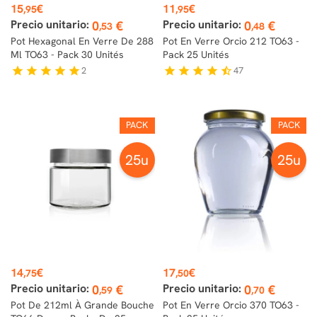
Prix
Prix
15
€
11
€
,95
,95
Precio unitario:
Precio unitario:
0
€
0
€
,53
,48
Pot Hexagonal En Verre De 288
Pot En Verre Orcio 212 TO63 -
Ml TO63 - Pack 30 Unités
Pack 25 Unités
2
47
star
star
star
star
star
star
star
star
star
star_half
PACK
PACK
25u
25u
Prix
Prix
14
€
17
€
,75
,50
Precio unitario:
Precio unitario:
0
€
0
€
,59
,70
Pot De 212ml À Grande Bouche
Pot En Verre Orcio 370 TO63 -