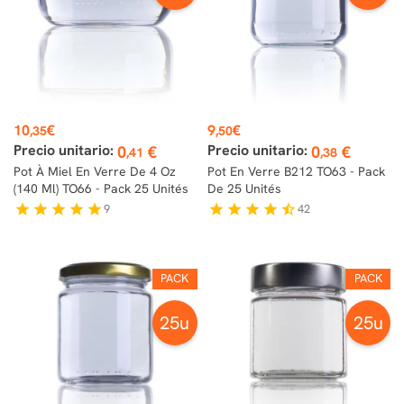
Prix
Prix
10
€
9
€
,35
,50
Precio unitario:
Precio unitario:
0
€
0
€
,41
,38
Pot À Miel En Verre De 4 Oz
Pot En Verre B212 TO63 - Pack
(140 Ml) TO66 - Pack 25 Unités
De 25 Unités
9
42
star
star
star
star
star
star
star
star
star
star_half
PACK
PACK
25u
25u