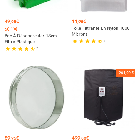
Prix
Prix
49
€
11
€
,95
,95
Prix
Toile Filtrante En Nylon 1000
60
€
,00
de
Microns
Bac À Désoperculer 13cm
base
7
star
star
star
star
star_half
Filtre Plastique
7
star
star
star
star
star_half
-201,00 €
Prix
Prix
59
€
499
€
,95
,00