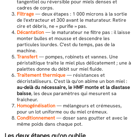
tangentiel ou réversible pour miels denses et
cadres de corps.
Filtrage
— deux étapes : 1 000 microns à la sortie
de l'extracteur et 300 avant le maturateur. Retire
cire et débris, ne « purifie » pas.
Décantation
— le maturateur ne filtre pas : il laisse
monter bulles et mousse et descendre les
particules lourdes. C'est du temps, pas de la
machine.
Transfert
— pompes, robinets et vannes. Une
péristaltique traite le miel plus délicatement ; une à
palettes donne du débit sur miel fluide.
Traitement thermique
— résistances et
décristalliseurs. C'est là qu'on abîme un bon miel :
au-delà du nécessaire, le HMF monte et la diastase
baisse
, les deux paramètres qui mesurent sa
fraîcheur.
Homogénéisation
— mélangeurs et crémeuses,
pour un lot uniforme ou du miel crémeux.
Conditionnement
— doser sans goutter et avec le
même poids dans chaque pot.
Les deux étapes qu'on oublie