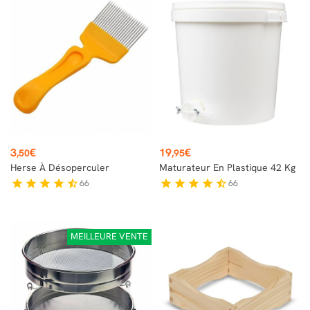
Prix
Prix
3
€
19
€
,50
,95
Herse À Désoperculer
Maturateur En Plastique 42 Kg
66
66
star
star
star
star
star_half
star
star
star
star
star_half
MEILLEURE VENTE