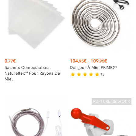
Prix
Prix
0
€
104
€
-
109
€
,77
,95
,95
Sachets Compostables
Défigeur À Miel PRIMIO®
Natureflex™ Pour Rayons De
13
star
star
star
star
star
Miel
RUPTURE DE STOCK