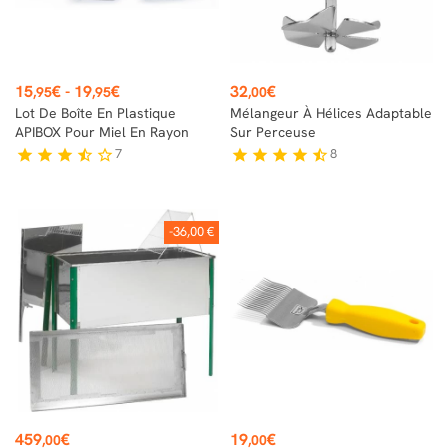
Prix
Prix
15
€
-
19
€
32
€
,95
,95
,00
Lot De Boîte En Plastique
Mélangeur À Hélices Adaptable
APIBOX Pour Miel En Rayon
Sur Perceuse
7
8
star
star
star
star_half
star_border
star
star
star
star
star_half
-36,00 €
Prix
Prix
459
€
19
€
,00
,00