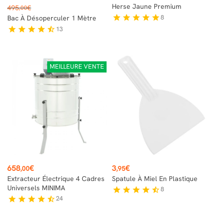
Prix
Herse Jaune Premium
495
€
,00
de
8
star
star
star
star
star
Bac À Désoperculer 1 Mètre
base
13
star
star
star
star
star_half
MEILLEURE VENTE
Prix
Prix
658
€
3
€
,00
,95
Extracteur Électrique 4 Cadres
Spatule À Miel En Plastique
Universels MINIMA
8
star
star
star
star
star_half
24
star
star
star
star
star_half