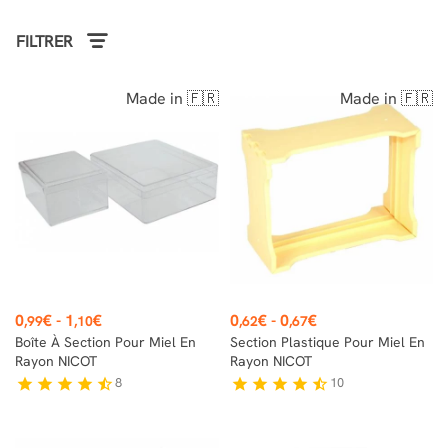
FILTRER
Made in 🇫🇷
Made in 🇫🇷
Prix
Prix
0
€
-
1
€
0
€
-
0
€
,99
,10
,62
,67
Boîte À Section Pour Miel En
Section Plastique Pour Miel En
Rayon NICOT
Rayon NICOT
8
10
star
star
star
star
star_half
star
star
star
star
star_half