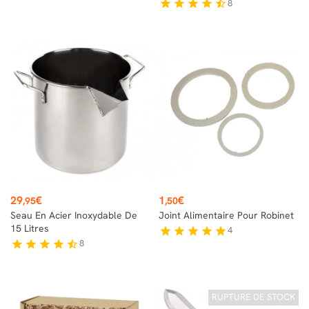
8
star
star
star
star
star_half
Prix
Prix
29
€
1
€
,95
,50
Seau En Acier Inoxydable De
Joint Alimentaire Pour Robinet
15 Litres
4
star
star
star
star
star
8
star
star
star
star
star_half
RUPTURE DE STOCK