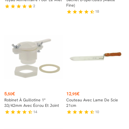
Fine)
2
star
star
star
star
star
18
star
star
star
star
star_half
Prix
Prix
5
€
12
€
,50
,95
Robinet À Guillotine 1"
Couteau Avec Lame De Scie
33/42mm Avec Écrou Et Joint
21cm
14
10
star
star
star
star
star_half
star
star
star
star
star_half