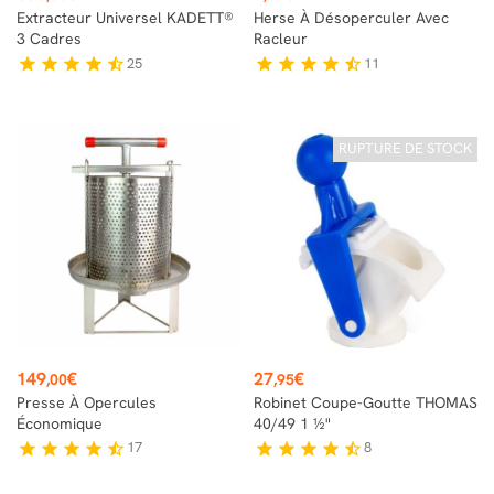
Extracteur Universel KADETT®
Herse À Désoperculer Avec
3 Cadres
Racleur
25
11
star
star
star
star
star_half
star
star
star
star
star_half
RUPTURE DE STOCK
Prix
Prix
149
€
27
€
,00
,95
Presse À Opercules
Robinet Coupe-Goutte THOMAS
Économique
40/49 1 ½"
17
8
star
star
star
star
star_half
star
star
star
star
star_half