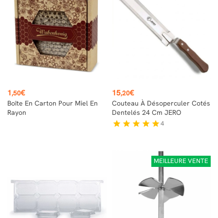
Prix
Prix
1
€
15
€
,50
,20
Boîte En Carton Pour Miel En
Couteau À Désoperculer Cotés
Rayon
Dentelés 24 Cm JERO
4
star
star
star
star
star
MEILLEURE VENTE