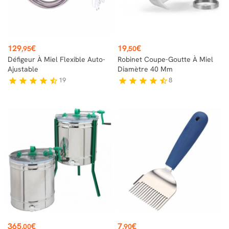
Prix
Prix
129
€
19
€
,95
,50
Défigeur À Miel Flexible Auto-
Robinet Coupe-Goutte À Miel
Ajustable
Diamètre 40 Mm
19
8
star
star
star
star
star_half
star
star
star
star
star_half
Prix
Prix
365
€
7
€
,00
,90