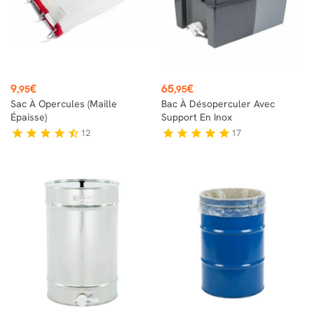
Prix
Prix
9
€
65
€
,95
,95
Sac À Opercules (maille
Bac À Désoperculer Avec
Épaisse)
Support En Inox
12
17
star
star
star
star
star_half
star
star
star
star
star