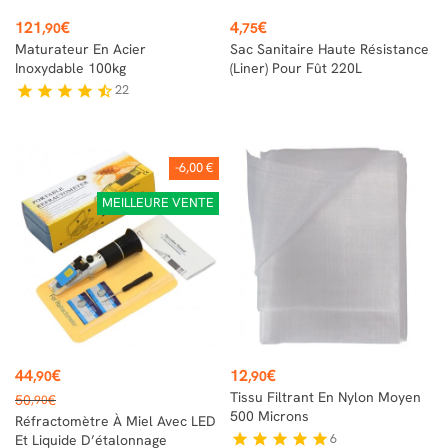
Prix
Prix
121
€
4
€
,90
,75
Maturateur En Acier
Sac Sanitaire Haute Résistance
Inoxydable 100kg
(liner) Pour Fût 220L
22
star
star
star
star
star_half
-6,00 €
MEILLEURE VENTE
Prix
Prix
44
€
12
€
,90
,90
Prix
Tissu Filtrant En Nylon Moyen
50
€
,90
de
500 Microns
Réfractomètre À Miel Avec LED
base
6
star
star
star
star
star
Et Liquide D’étalonnage