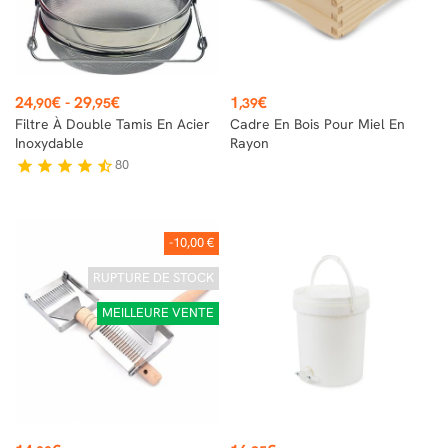
Prix
Prix
24
€
-
29
€
1
€
,90
,95
,39
Filtre À Double Tamis En Acier
Cadre En Bois Pour Miel En
Inoxydable
Rayon
80
star
star
star
star
star_half
-10,00 €
RUPTURE DE STOCK
MEILLEURE VENTE
Prix
Prix