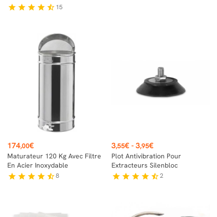
15
star
star
star
star
star_half
Prix
Prix
174
€
3
€
-
3
€
,00
,55
,95
Maturateur 120 Kg Avec Filtre
Plot Antivibration Pour
En Acier Inoxydable
Extracteurs Silenbloc
8
2
star
star
star
star
star_half
star
star
star
star
star_half