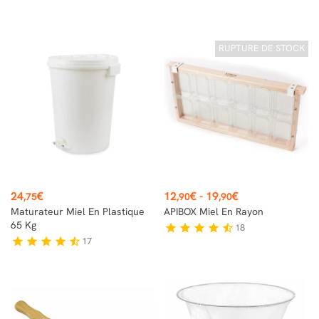
RUPTURE DE STOCK
Prix
Prix
24
€
12
€
-
19
€
,75
,90
,90
Maturateur Miel En Plastique
APIBOX Miel En Rayon
65 Kg
18
star
star
star
star
star_half
17
star
star
star
star
star_half