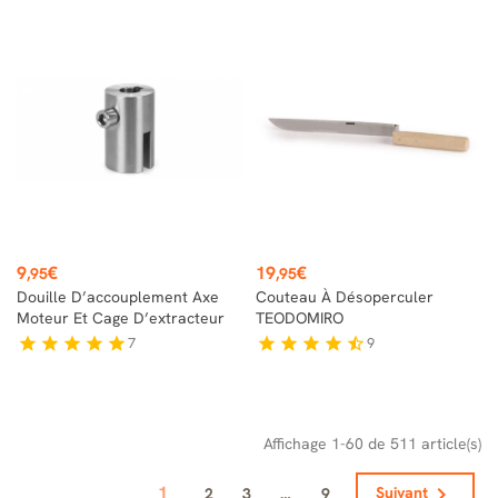
Prix
Prix
9
€
19
€
,95
,95
Douille D’accouplement Axe
Couteau À Désoperculer
Moteur Et Cage D’extracteur
TEODOMIRO
7
9
star
star
star
star
star
star
star
star
star
star_half
Affichage 1-60 de 511 article(s)
1

2
3
…
9
Suivant