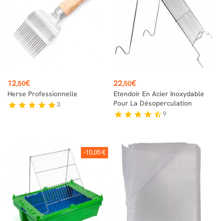
Prix
Prix
12
€
22
€
,50
,50
Herse Professionnelle
Etendoir En Acier Inoxydable
Pour La Désoperculation
3
star
star
star
star
star
9
star
star
star
star
star_half
-10,05 €