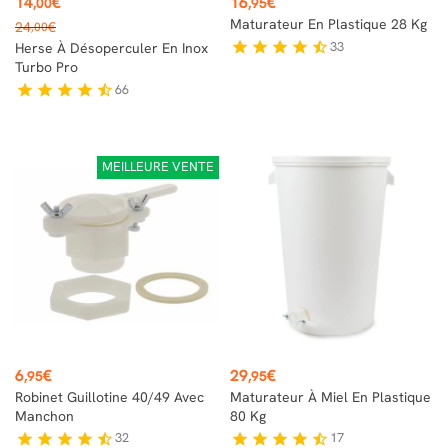
14
€
16
€
,00
,95
Prix
Maturateur En Plastique 28 Kg
24
€
,00
de
33
star
star
star
star
star_half
Herse À Désoperculer En Inox
base
Turbo Pro
66
star
star
star
star
star_half
MEILLEURE VENTE
Prix
Prix
6
€
29
€
,95
,95
Robinet Guillotine 40/49 Avec
Maturateur À Miel En Plastique
Manchon
80 Kg
32
17
star
star
star
star
star_half
star
star
star
star
star_half