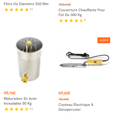
Prix
Filtre De Diamètre 520 Mm
700
€
,00
de
11
star
star
star
star
star
Couverture Chauffante Pour
base
Fût De 300 Kg
7
star
star
star
star
star_half
-6,00 €
Prix
Prix
95
€
69
€
,75
,00
Prix
Maturateur En Acier
75
€
,00
de
Inoxydable 50 Kg
Couteau Électrique À
base
11
star
star
star
star
star_half
Désoperculer