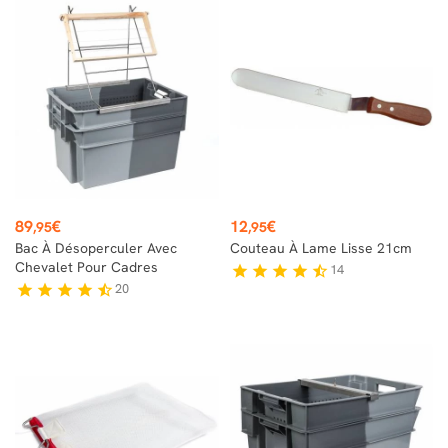
Prix
Prix
89
€
12
€
,95
,95
Bac À Désoperculer Avec
Couteau À Lame Lisse 21cm
Chevalet Pour Cadres
14
star
star
star
star
star_half
20
star
star
star
star
star_half