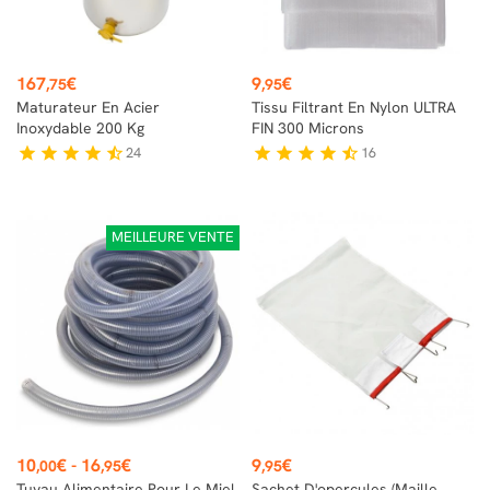
Prix
Prix
167
€
9
€
,75
,95
Maturateur En Acier
Tissu Filtrant En Nylon ULTRA
Inoxydable 200 Kg
FIN 300 Microns
24
16
star
star
star
star
star_half
star
star
star
star
star_half
MEILLEURE VENTE
Prix
Prix
10
€
-
16
€
9
€
,00
,95
,95
Tuyau Alimentaire Pour Le Miel
Sachet D'opercules (maille