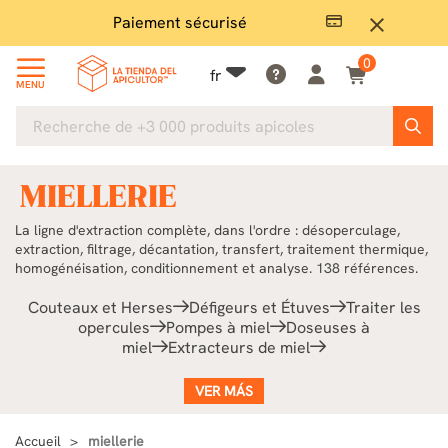
Grand choix en stock
Li
close
0
fr
MENU
MIELLERIE
La ligne d'extraction complète, dans l'ordre : désoperculage,
extraction, filtrage, décantation, transfert, traitement thermique,
homogénéisation, conditionnement et analyse. 138 références.
Couteaux et Herses
Défigeurs et Étuves
Traiter les
opercules
Pompes à miel
Doseuses à
miel
Extracteurs de miel
VER MÁS
Accueil
miellerie