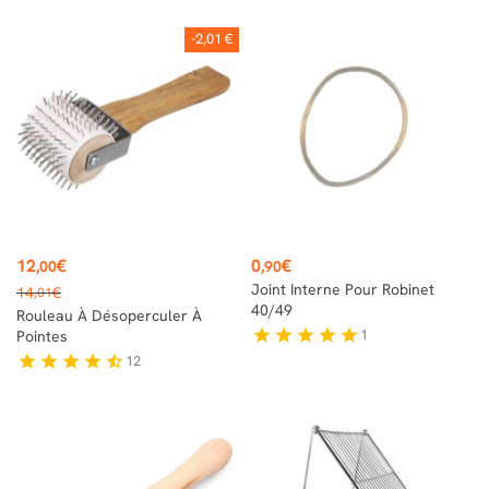
-2,01 €
Prix
Prix
12
€
0
€
,00
,90
Prix
Joint Interne Pour Robinet
14
€
,01
de
40/49
Rouleau À Désoperculer À
base
1
star
star
star
star
star
Pointes
12
star
star
star
star
star_half