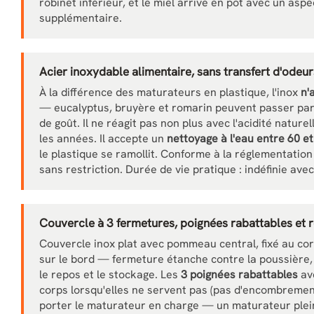
robinet inférieur, et le miel arrive en pot avec un aspe
supplémentaire.
Acier inoxydable alimentaire, sans transfert d'odeur
À la différence des maturateurs en plastique, l'inox
n'
— eucalyptus, bruyère et romarin peuvent passer par
de goût. Il ne réagit pas non plus avec l'acidité naturel
les années. Il accepte un
nettoyage à l'eau entre 60 et
le plastique se ramollit. Conforme à la réglementatio
sans restriction. Durée de vie pratique : indéfinie av
Couvercle à 3 fermetures, poignées rabattables et 
Couvercle inox plat avec pommeau central, fixé au co
sur le bord — fermeture étanche contre la poussière, 
le repos et le stockage. Les
3 poignées rabattables
ave
corps lorsqu'elles ne servent pas (pas d'encombrement
porter le maturateur en charge — un maturateur plein