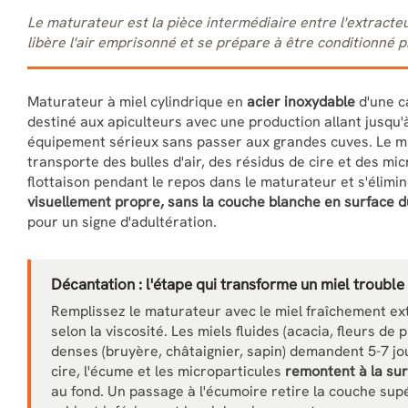
Le maturateur est la pièce intermédiaire entre l'extracteu
libère l'air emprisonné et se prépare à être conditionné p
Maturateur à miel cylindrique en
acier inoxydable
d'une c
destiné aux apiculteurs avec une production allant jusqu'
équipement sérieux sans passer aux grandes cuves. Le mi
transporte des bulles d'air, des résidus de cire et des mi
flottaison pendant le repos dans le maturateur et s'élimin
visuellement propre, sans la couche blanche en surface d
pour un signe d'adultération.
Décantation : l'étape qui transforme un miel trouble
Remplissez le maturateur avec le miel fraîchement ext
selon la viscosité. Les miels fluides (acacia, fleurs de
denses (bruyère, châtaignier, sapin) demandent 5-7 j
cire, l'écume et les microparticules
remontent à la su
au fond. Un passage à l'écumoire retire la couche sup