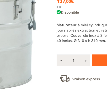
127
€
,00
TTC
Disponible
Maturateur à miel cylindrique
jours après extraction et re
propre. Couvercle inox à 3 fe
40 inclus. Ø 310 × h 310 mm, 
Livraison express