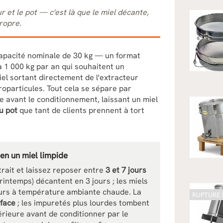
r et le pot — c'est là que le miel décante,
ropre.
apacité nominale de 30 kg — un format
à 1 000 kg par an qui souhaitent un
el sortant directement de l'extracteur
croparticules. Tout cela se sépare par
e avant le conditionnement, laissant un miel
u pot
que tant de clients prennent à tort
 en un miel limpide
rait et laissez reposer entre
3 et 7 jours
 printemps) décantent en 3 jours ; les miels
ours à température ambiante chaude. La
RUPTURE 
rface
; les impuretés plus lourdes tombent
érieure avant de conditionner par le