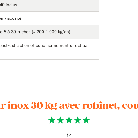
 40 inclus
on viscosité
e 5 à 30 ruches (~ 200-1 000 kg/an)
post-extraction et conditionnement direct par
r inox 30 kg avec robinet, co
star
star
star
star
star
14