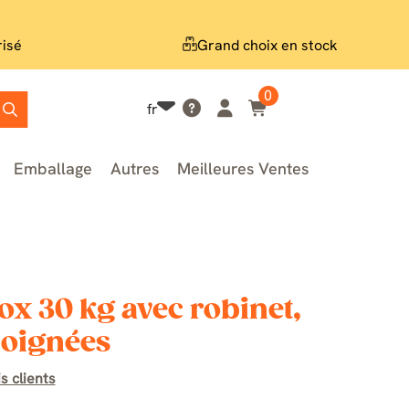
risé
Grand choix en stock
0
fr
Emballage
Autres
Meilleures Ventes
ox 30 kg avec robinet,
poignées
s clients