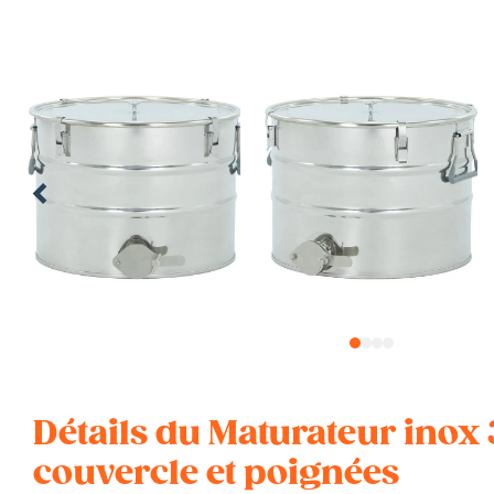
1
2
3
4
Détails du Maturateur inox 
couvercle et poignées