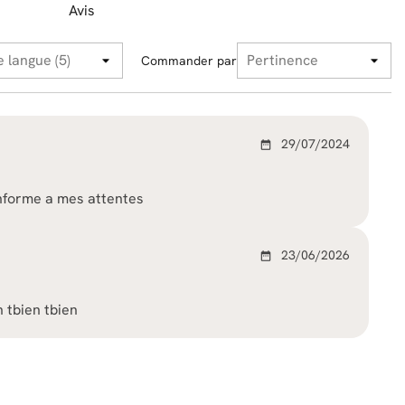
Avis
Commander par
29/07/2024
date_range
onforme a mes attentes
23/06/2026
date_range
n tbien tbien