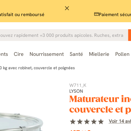
close
atisfait ou remboursé
Paiement sécu
nts
Cire
Nourrissement
Santé
Miellerie
Pollen
0 kg avec robinet, couvercle et poignées
W711_K
LYSON
Maturateur in
couvercle et 
star
star
star
star
star
Voir 14 avi