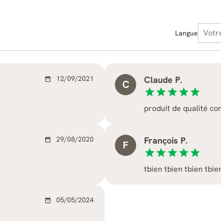
Langue
12/09/2021
Claude P.
date_range
C
star
star
star
star
star
produit de qualité c
29/08/2020
François P.
date_range
F
star
star
star
star
star
tbien tbien tbien tbie
05/05/2024
date_range