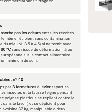
ct commercial sans filtrage fin
s
absorbe pas les odeurs
entre les récoltes
 le même récipient sans contamination
le du miel (pH 3,5 à 4,5) ni ne ternit avec
 80 °C
sans risque de déformation, là où
n européenne sur le contact alimentaire
ec un minimum de soin.
robinet nº 40
rps par
3 fermetures à levier
réparties
les insectes et la fausse teigne pendant
c poignée plastique se replient contre le
 dans le lavoir) et se déploient pour
 avoisine 37 kg, manipulable à deux.