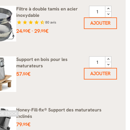
Filtre à double tamis en acier
inoxydable
star
star
star
star
star_half
80
avis
AJOUTER
Prix
24
€
29
€
-
,90
,95
Support en bois pour les
maturateurs
Prix
57
€
AJOUTER
,50
Honey-Fill-fix® Support des maturateurs
DE STOCK
inclinés
Prix
79
€
,95