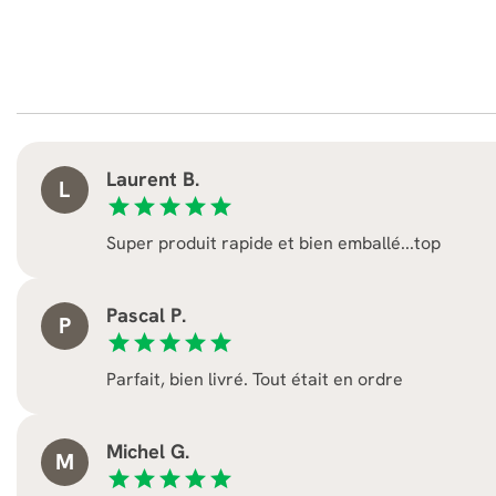
Laurent B.
L
star
star
star
star
star
Super produit rapide et bien emballé...top
Pascal P.
P
star
star
star
star
star
Parfait, bien livré. Tout était en ordre
Michel G.
M
star
star
star
star
star