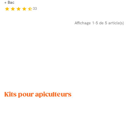
+ Bac
33
star
star
star
star
star_half
Affichage 1-5 de 5 article(s)
Kits pour apiculteurs