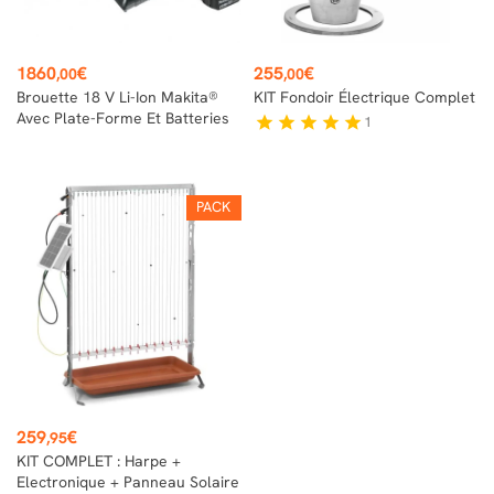
Prix
Prix
1860
€
255
€
,00
,00
Brouette 18 V Li-Ion Makita®
KIT Fondoir Électrique Complet
Avec Plate-Forme Et Batteries
1
star
star
star
star
star
PACK
Prix
259
€
,95
KIT COMPLET : Harpe +
Electronique + Panneau Solaire