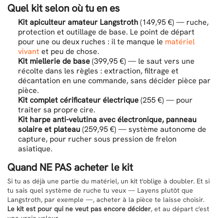
Quel kit selon où tu en es
Kit apiculteur amateur Langstroth
(149,95 €) — ruche,
protection et outillage de base. Le point de départ
pour une ou deux ruches : il te manque le
matériel
vivant
et peu de chose.
Kit miellerie de base
(399,95 €) — le saut vers une
récolte dans les règles : extraction, filtrage et
décantation en une commande, sans décider pièce par
pièce.
Kit complet cérificateur électrique
(255 €) — pour
traiter sa propre cire.
Kit harpe anti-velutina avec électronique, panneau
solaire et plateau
(259,95 €) — système autonome de
capture, pour rucher sous pression de frelon
asiatique.
Quand NE PAS acheter le kit
Si tu as déjà une partie du matériel, un kit t'oblige à doubler. Et si
tu sais quel système de ruche tu veux — Layens plutôt que
Langstroth, par exemple —, acheter à la pièce te laisse choisir.
Le kit est pour qui ne veut pas encore décider
, et au départ c'est
une vraie valeur.