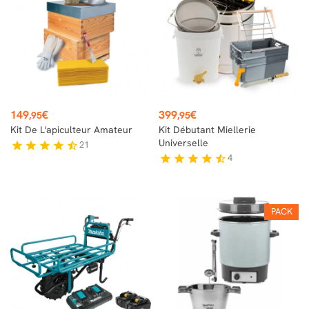
Prix
Prix
149
€
399
€
,95
,95
Kit De L'apiculteur Amateur
Kit Débutant Miellerie
Universelle
21
star
star
star
star
star_half
4
star
star
star
star
star_half
PACK