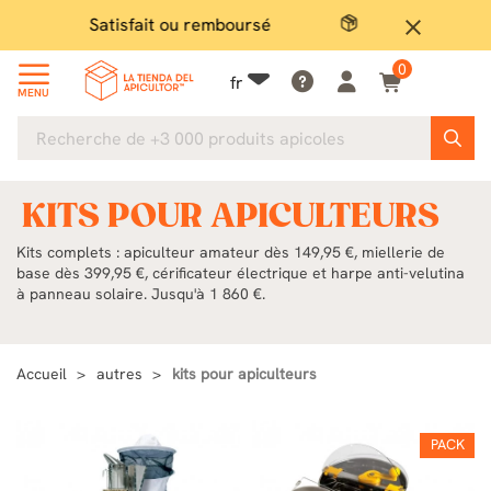
Paiement sécurisé
G
close
0
fr
MENU
KITS POUR APICULTEURS
Kits complets : apiculteur amateur dès 149,95 €, miellerie de
base dès 399,95 €, cérificateur électrique et harpe anti-velutina
à panneau solaire. Jusqu'à 1 860 €.
Accueil
autres
kits pour apiculteurs
PACK