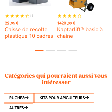
14
1
star
star
star
star
star_half
star
star
star
star
star_border
st
Prix
Prix
P
22
€
1420
€
8
,95
,00
Caisse de récolte
Kaptarlift® basic à
C
x
plastique 10 cadres
chaine
t
1
2
3
4
Catégories qui pourraient aussi vous
intéresser
RUCHES
KITS POUR APICULTEURS
AUTRES