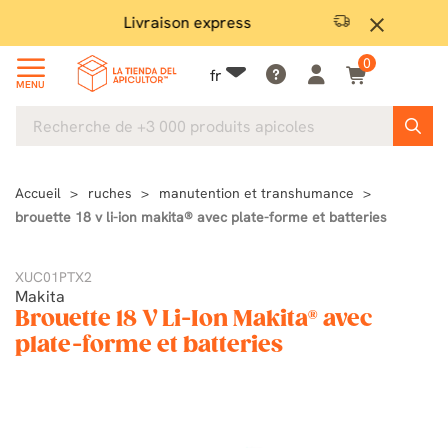
Livraison express
Satis
close
0
fr
MENU
Accueil
ruches
manutention et transhumance
brouette 18 v li-ion makita® avec plate-forme et batteries
XUC01PTX2
Makita
Brouette 18 V Li-Ion Makita® avec
plate-forme et batteries