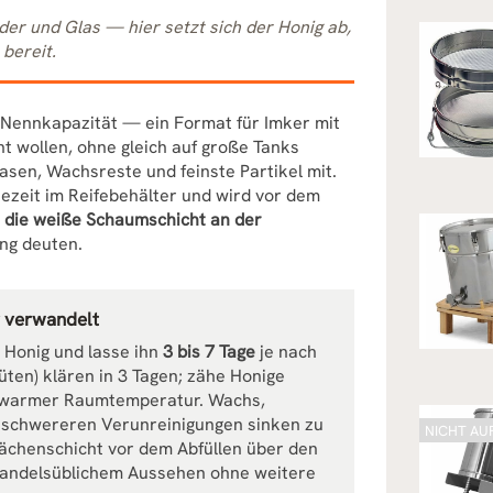
er und Glas — hier setzt sich der Honig ab,
 bereit.
 Nennkapazität — ein Format für Imker mit
nt wollen, ohne gleich auf große Tanks
asen, Wachsreste und feinste Partikel mit.
ezeit im Reifebehälter und wird vor dem
e die weiße Schaumschicht an der
ung deuten.
g verwandelt
n Honig und lasse ihn
3 bis 7 Tage
je nach
üten) klären in 3 Tagen; zähe Honige
ei warmer Raumtemperatur. Wachs,
e schwereren Verunreinigungen sinken zu
NICHT AU
lächenschicht vor dem Abfüllen über den
 handelsüblichem Aussehen ohne weitere