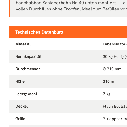
handhabbar. Schieberhahn Nr. 40 unten montiert — ei
vollen Durchfluss ohne Tropfen, ideal zum Befüllen vo
Technisches Datenblatt
Material
Lebensmittel
Nennkapazität
30 kg Honig (
Durchmesser
Ø 310 mm
Höhe
310 mm
Leergewicht
7 kg
Deckel
Flach Edelsta
Griffe
3 klappbar mi