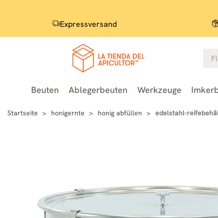
Expressversand
Beuten
Ablegerbeuten
Werkzeuge
Imkerb
Startseite
honigernte
honig abfüllen
edelstahl-reifebehäl