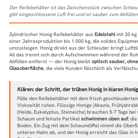
Der Reifebehälter ist das Zwischenstück zwischen Schleud
gibt eingeschlossene Luft frei und ist sauber zum Abfüllen
Zylindrischer Honig-Reifebehälter aus
Edelstahl
mit 30 kg
einer Jahresproduktion bis 1 000 kg, die solides Equipme
umzusteigen. Honig direkt aus der Schleuder bringt Luftbl
All das trennt sich durch Aufschwimmen während der Ruh
Abfüllen entfernt — der Honig bleibt
optisch sauber, ohn
Glasoberfläche
, die viele Kunden fälschlich als Verfälsch
Klären: der Schritt, der trüben Honig in klaren Honi
Fülle den Reifebehälter mit dem frisch geschleuderte
Viskosität ruhen. Flüssige Honige (Akazie, Frühjahrsbl
(Heide, Eukalyptus, Steineiche) brauchen 5-7 Tage b
Schaum und feinste Partikel
schwimmen oben auf
; di
Boden. Ein Zug mit dem Schaumlöffel nimmt die Oberf
unteren Hahn ab, und der Honig erreicht das Glas in