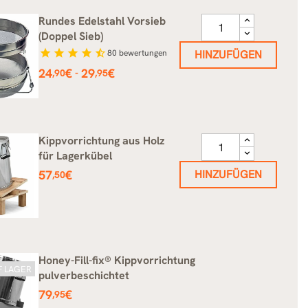
Rundes Edelstahl Vorsieb
(Doppel Sieb)
star
star
star
star
star_half
80
bewertungen
HINZUFÜGEN
Preis
24
€
29
€
-
,90
,95
Kippvorrichtung aus Holz
für Lagerkübel
Preis
57
€
HINZUFÜGEN
,50
Honey-Fill-fix® Kippvorrichtung
F LAGER
pulverbeschichtet
Preis
79
€
,95