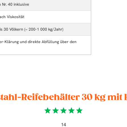
Nr. 40 inklusive
ach Viskosität
is 30 Völkern (~ 200-1 000 kg/Jahr)
r-Klärung und direkte Abfüllung über den
ahl-Reifebehälter 30 kg mit 
star
star
star
star
star
14