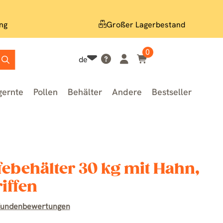
ng
Großer Lagerbestand
0
de
gernte
Pollen
Behälter
Andere
Bestseller
febehälter 30 kg mit Hahn,
iffen
Kundenbewertungen