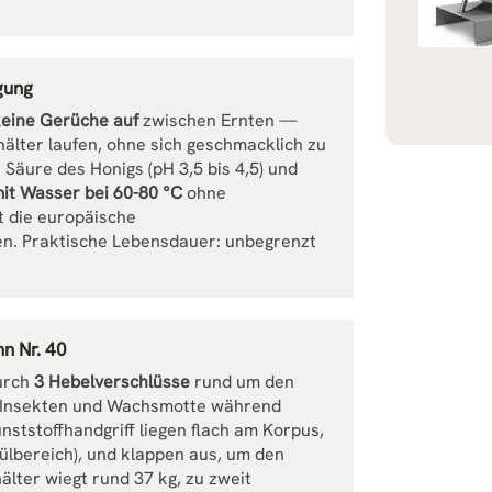
gung
keine Gerüche auf
zwischen Ernten —
älter laufen, ohne sich geschmacklich zu
 Säure des Honigs (pH 3,5 bis 4,5) und
it Wasser bei 60-80 °C
ohne
t die europäische
n. Praktische Lebensdauer: unbegrenzt
n Nr. 40
durch
3 Hebelverschlüsse
rund um den
b, Insekten und Wachsmotte während
nststoffhandgriff liegen flach am Korpus,
ülbereich), und klappen aus, um den
älter wiegt rund 37 kg, zu zweit