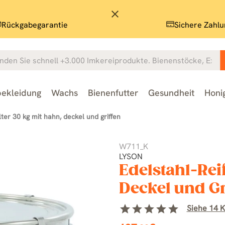
close
Rückgabegarantie
Sichere Zahlu
ekleidung
Wachs
Bienenfutter
Gesundheit
Honi
ter 30 kg mit hahn, deckel und griffen
W711_K
LYSON
Edelstahl-Rei
Deckel und Gr
star
star
star
star
star
Siehe 14 