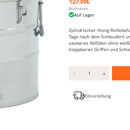
127
€
,00
Bruttopreis
Auf Lager
Zylindrischer Honig-Reifebehä
Tage nach dem Schleudern un
sauberes Abfüllen ohne weiße
klappbaren Griffen und Schieb
Eilzustellung