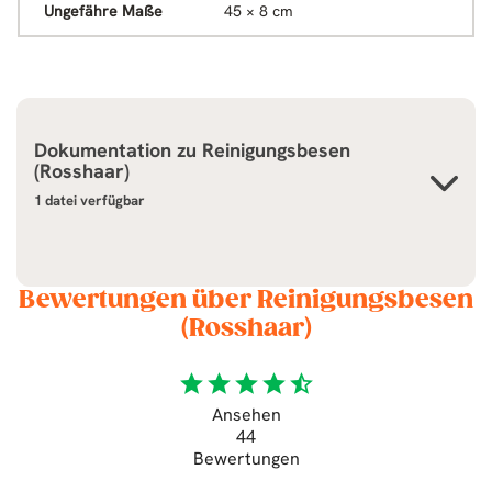
Ungefähre Maße
45 × 8 cm
Dokumentation zu
Reinigungsbesen
(Rosshaar)
1 datei verfügbar
Bewertungen über Reinigungsbesen
(Rosshaar)
star
star
star
star
star_half
Ansehen
44
Bewertungen