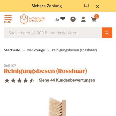
Sichere Zahlung
Groß
close
0
de
MENÜ
Startseite
werkzeuge
reinigungsbesen (rosshaar)
060107
Reinigungsbesen (Rosshaar)
star
star
star
star
star_half
Siehe 44 Kundenbewertungen