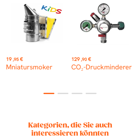
st
Preis
Preis
P
19
€
129
€
1
,95
,90
Mniatursmoker
CO₂-Druckminderer
S
1
2
3
4
Kategorien, die Sie auch
interessieren könnten