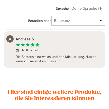
Sprache
Bestellen nach
A
Andreas S.
star
star
star
star
star
13.01.2026
date_range
Die Borsten sind weich und der Stiel ist lang. Nutzen
kann ich sie erst im Frühjahr.
Hier sind einige weitere Produkte,
die Sie interessieren könnten