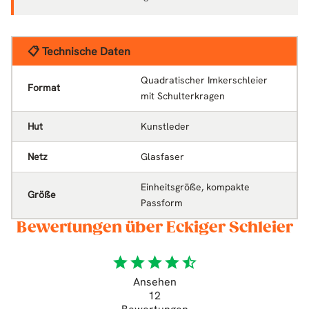
📋 Technische Daten
Quadratischer Imkerschleier
Format
mit Schulterkragen
Hut
Kunstleder
Netz
Glasfaser
Einheitsgröße, kompakte
Größe
Passform
Bewertungen über Eckiger Schleier
star
star
star
star
star_half
Ansehen
12