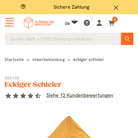
Sichere Zahlung
Groß
close
0
de
MENÜ
Startseite
imkerbekleidung
eckiger schleier
080105
Eckiger Schleier
star
star
star
star
star_half
Siehe 12 Kundenbewertungen