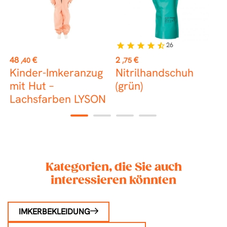
26
star
star
star
star
star_half
Preis
Preis
P
48
€
2
€
2
,40
,75
Kinder-Imkeranzug
Nitrilhandschuh
B
mit Hut –
(grün)
o
Lachsfarben LYSON
1
2
3
4
Kategorien, die Sie auch
interessieren könnten
IMKERBEKLEIDUNG