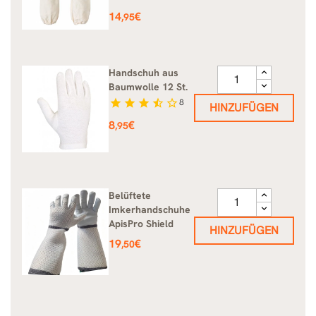
Preis
14
€
,95
Handschuh aus
Baumwolle 12 St.
star
star
star
star_half
star_border
8
HINZUFÜGEN
Preis
8
€
,95
Belüftete
Imkerhandschuhe
ApisPro Shield
HINZUFÜGEN
Preis
19
€
,50