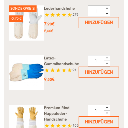
Lederhandshuhe
SONDERPREIS!
star
star
star
star
star_half
279
-0,70 €
HINZUFÜGEN
Preis
7
€
,90
Verkaufspreis
8
€
,60
Latex-
Gummihandschuhe
star
star
star
star
star_half
91
HINZUFÜGEN
Preis
9
€
,50
Premium Rind-
Nappaleder-
Handschuhe
HINZUFÜGEN
star
star
star
star
star_half
105