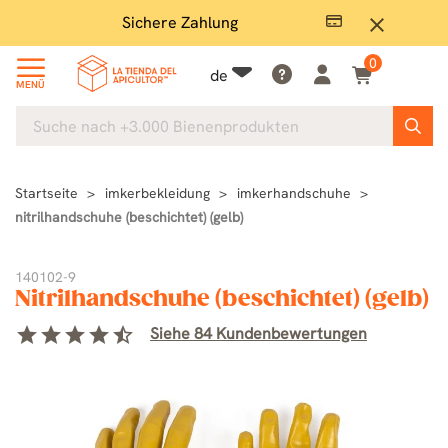
Sichere Zahlung
Groß
close
0
de
MENÜ
Startseite
imkerbekleidung
imkerhandschuhe
nitrilhandschuhe (beschichtet) (gelb)
140102-9
Nitrilhandschuhe (beschichtet) (gelb)
star
star
star
star
star_half
Siehe 84 Kundenbewertungen