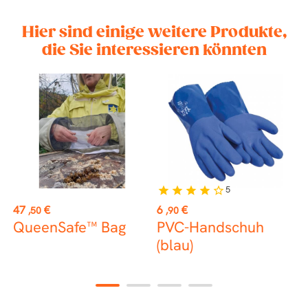
Hier sind einige weitere Produkte,
die Sie interessieren könnten
5
star
star
star
star
star_border
st
Preis
Preis
P
47
€
6
€
8
,50
,90
QueenSafe™ Bag
PVC-Handschuh
N
(blau)
m
1
2
3
4