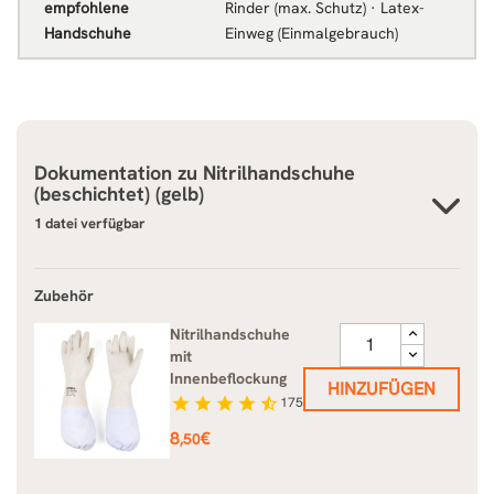
empfohlene
Rinder (max. Schutz) · Latex-
Handschuhe
Einweg (Einmalgebrauch)
Dokumentation zu
Nitrilhandschuhe
(beschichtet) (gelb)
1 datei verfügbar
Zubehör
Nitrilhandschuhe
mit
Innenbeflockung
HINZUFÜGEN
star
star
star
star
star_half
175
Preis
8
€
,50