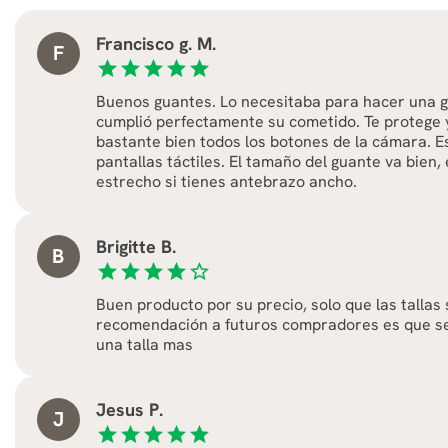
Francisco g. M.
F
star
star
star
star
star
Buenos guantes. Lo necesitaba para hacer una g
cumplió perfectamente su cometido. Te protege 
bastante bien todos los botones de la cámara. E
pantallas táctiles. El tamaño del guante va bien,
estrecho si tienes antebrazo ancho.
Brigitte B.
B
star
star
star
star
star_border
Buen producto por su precio, solo que las tallas
recomendación a futuros compradores es que s
una talla mas
Jesus P.
J
star
star
star
star
star