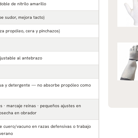
oble de nitrilo amarillo
e sudor, mejora tacto)
liza propóleo, cera y pinchazos)
justable al antebrazo
ua y detergente — no absorbe propóleo como
s · marcaje reinas · pequeños ajustes en
cosecha en obrador
de cuero/vacuno en razas defensivas o trabajo
verano