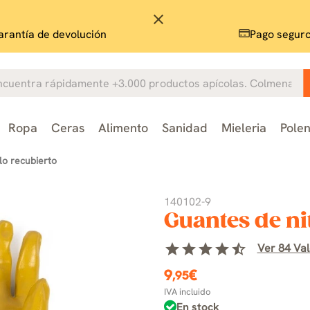
close
rantía de devolución
Pago segur
Ropa
Ceras
Alimento
Sanidad
Mieleria
Pole
lo recubierto
140102-9
Guantes de ni
star
star
star
star
star_half
Ver 84 Val
9
€
,95
IVA incluido
En stock