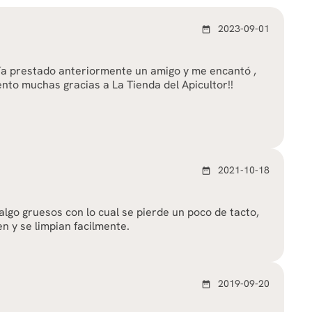
2023-09-01
date_range
a prestado anteriormente un amigo y me encantó ,
nto muchas gracias a La Tienda del Apicultor!!
2021-10-18
date_range
lgo gruesos con lo cual se pierde un poco de tacto,
n y se limpian facilmente.
2019-09-20
date_range