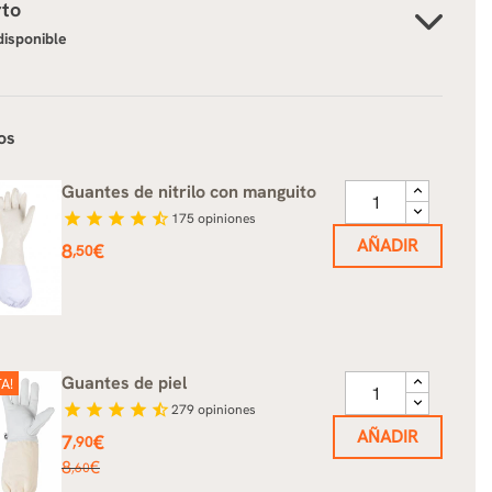
rto
disponible
os
Guantes de nitrilo con manguito
star
star
star
star
star_half
175
opiniones
AÑADIR
Precio
8
€
,50
Guantes de piel
A!
star
star
star
star
star_half
279
opiniones
AÑADIR
Precio
7
€
,90
Precio
8
€
,60
base