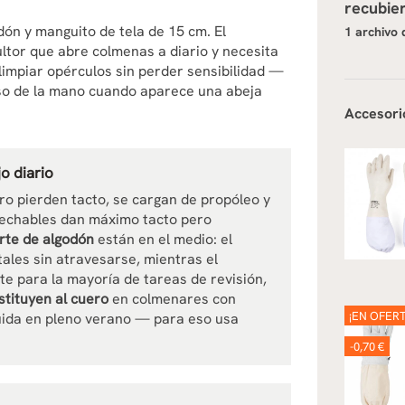
recubie
ón y manguito de tela de 15 cm. El
1 archivo 
ultor que abre colmenas a diario y necesita
limpiar opérculos sin perder sensibilidad —
rso de la mano cuando aparece una abeja
Accesori
o diario
o pierden tacto, se cargan de propóleo y
esechables dan máximo tacto pero
orte de algodón
están en el medio: el
tales sin atravesarse, mientras el
te para la mayoría de tareas de revisión,
tituyen al cuero
en colmenares con
¡EN OFERT
uida en pleno verano — para eso usa
-0,70 €