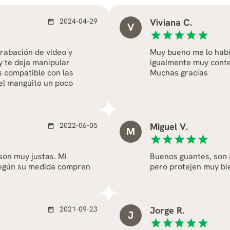
2024-04-29
Viviana C.
date_range
V
star
star
star
star
star
rabación de vídeo y
Muy bueno me lo habí
y te deja manipular
igualmente muy conte
s compatible con las
Muchas gracias
 el manguito un poco
2022-06-05
Miguel V.
date_range
M
star
star
star
star
star
 son muy justas. Mi
Buenos guantes, son a
egún su medida compren
pero protejen muy bie
2021-09-23
Jorge R.
date_range
J
star
star
star
star
star