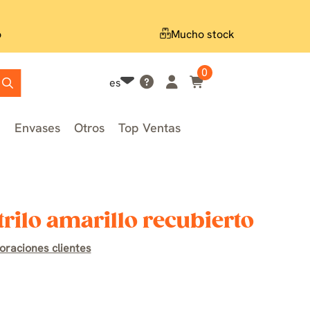
o
Mucho stock
0
es
n
Envases
Otros
Top Ventas
trilo amarillo recubierto
oraciones clientes