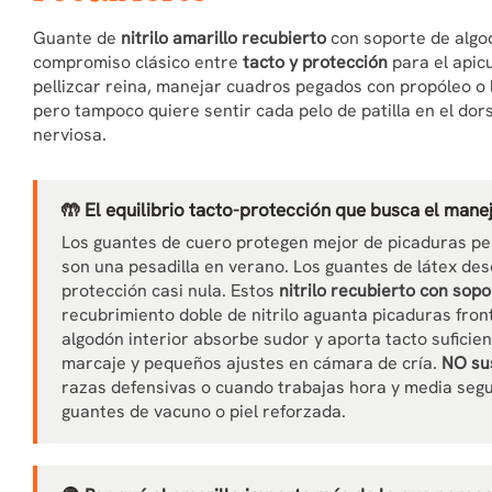
Guante de
nitrilo amarillo recubierto
con soporte de algod
compromiso clásico entre
tacto y protección
para el apic
pellizcar reina, manejar cuadros pegados con propóleo o 
pero tampoco quiere sentir cada pelo de patilla en el do
nerviosa.
🤲 El equilibrio tacto-protección que busca el manej
Los guantes de cuero protegen mejor de picaduras per
son una pesadilla en verano. Los guantes de látex d
protección casi nula. Estos
nitrilo recubierto con sop
recubrimiento doble de nitrilo aguanta picaduras fron
algodón interior absorbe sudor y aporta tacto suficien
marcaje y pequeños ajustes en cámara de cría.
NO sus
razas defensivas o cuando trabajas hora y media seg
guantes de vacuno o piel reforzada.