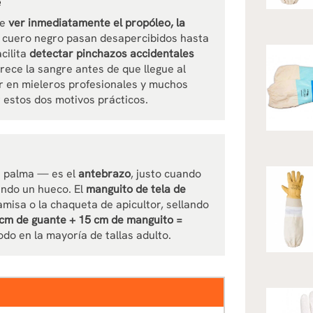
e
te
ver inmediatamente el propóleo, la
n cuero negro pasan desapercibidos hasta
cilita
detectar pinchazos accidentales
ece la sangre antes de que llegue al
ar en mieleros profesionales y muchos
estos dos motivos prácticos.
a palma — es el
antebrazo
, justo cuando
ando un hueco. El
manguito de tela de
amisa o la chaqueta de apicultor, sellando
cm de guante + 15 cm de manguito =
odo en la mayoría de tallas adulto.