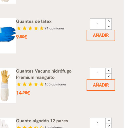
Guantes de látex
star
star
star
star
star_half
91
opiniones
AÑADIR
Precio
9
€
,50
Guantes Vacuno hidrófugo
Premium manguito
star
star
star
star
star_half
105
opiniones
AÑADIR
Precio
14
€
,95
Guante algodón 12 pares
star
star
star
star_half
star_border
8
opiniones