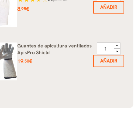
AÑADIR
Precio
8
€
,95
Guantes de apicultura ventilados
ApisPro Shield
Precio
19
€
AÑADIR
,50