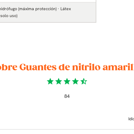
idrófugo (máxima protección) · Látex
solo uso)
bre Guantes de nitrilo amaril
star
star
star
star
star_half
84
Id