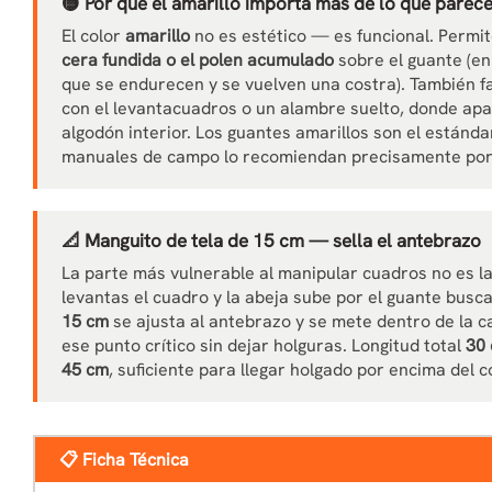
🟡 Por qué el amarillo importa más de lo que parec
El color
amarillo
no es estético — es funcional. Permi
cera fundida o el polen acumulado
sobre el guante (e
que se endurecen y se vuelven una costra). También fa
con el levantacuadros o un alambre suelto, donde apar
algodón interior. Los guantes amarillos son el estánd
manuales de campo lo recomiendan precisamente por 
📐 Manguito de tela de 15 cm — sella el antebrazo
La parte más vulnerable al manipular cuadros no es l
levantas el cuadro y la abeja sube por el guante busc
15 cm
se ajusta al antebrazo y se mete dentro de la c
ese punto crítico sin dejar holguras. Longitud total
30 
45 cm
, suficiente para llegar holgado por encima del c
📋 Ficha Técnica