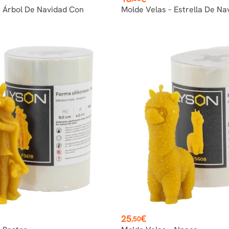
– Árbol De Navidad Con
Molde Velas – Estrella De Na
Precio
25
€
,50