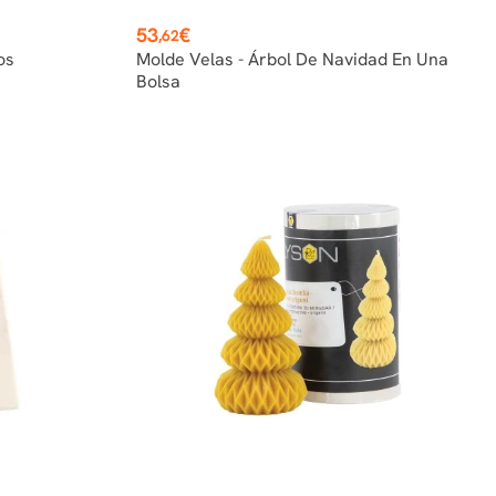
Precio
53
€
,62
os
Molde Velas - Árbol De Navidad En Una
Bolsa