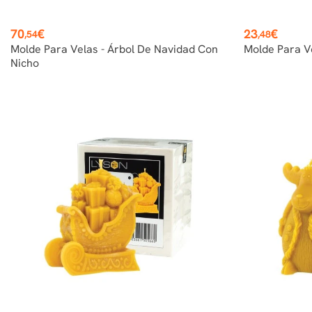
Precio
Precio
70
€
23
€
,54
,48
Molde Para Velas - Árbol De Navidad Con
Molde Para Ve
Nicho