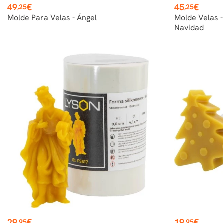
Precio
Precio
49
€
45
€
,25
,25
Molde Para Velas - Ángel
Molde Velas 
Navidad
Precio
Precio
29
€
19
€
,95
,95