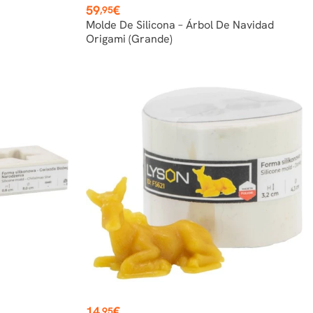
Precio
59
€
,95
Molde De Silicona – Árbol De Navidad
Origami (grande)
Precio
14
€
,95