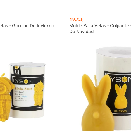
Precio
19
€
,72
las - Gorrión De Invierno
Molde Para Velas - Colgante
De Navidad