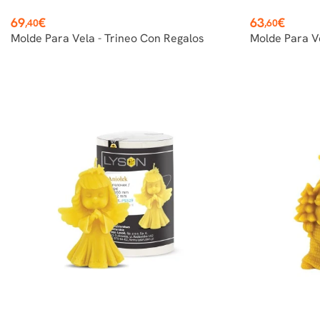
Precio
Precio
69
€
63
€
,40
,60
Molde Para Vela - Trineo Con Regalos
Molde Para V