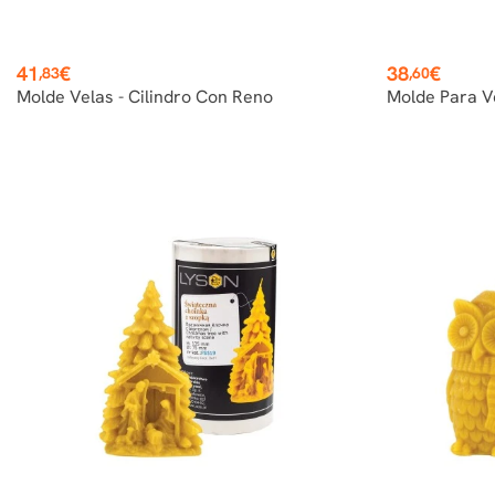
Precio
Precio
41
€
38
€
,83
,60
Molde Velas - Cilindro Con Reno
Molde Para Ve