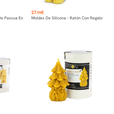
Precio
27
€
,95
De Pascua En
Moldes De Silicona – Ratón Con Regalo