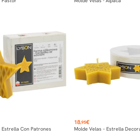
 Pastor
Molde Velas - Alpaca
Precio
18
€
,95
 Estrella Con Patrones
Molde Velas – Estrella Decor