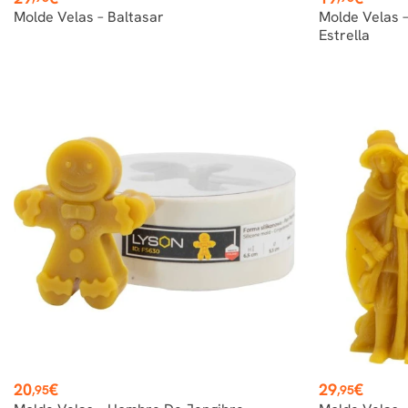
Molde Velas – Baltasar
Molde Velas 
Estrella
Precio
Precio
20
€
29
€
,95
,95