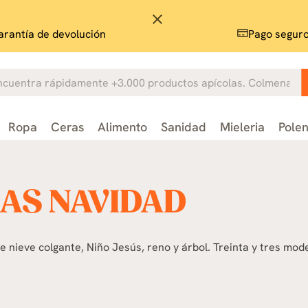
close
rantía de devolución
Pago segur
Ropa
Ceras
Alimento
Sanidad
Mieleria
Pole
AS NAVIDAD
e nieve colgante, Niño Jesús, reno y árbol. Treinta y tres mode