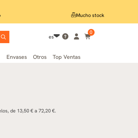
o
Mucho stock
0
es
n
Envases
Otros
Top Ventas
los, de 13,50 € a 72,20 €.