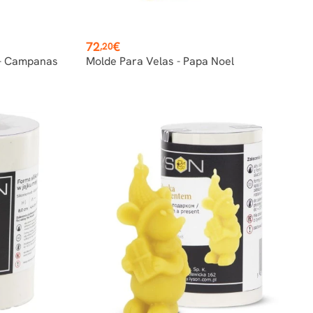
Precio
72
€
,20
 - Campanas
Molde Para Velas - Papa Noel