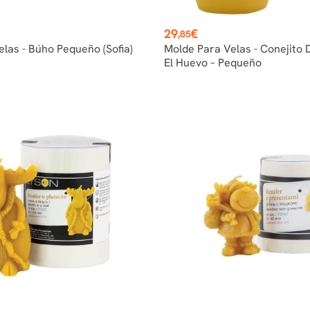
Precio
29
€
,85
las - Búho Pequeño (Sofia)
Molde Para Velas - Conejito 
El Huevo – Pequeño