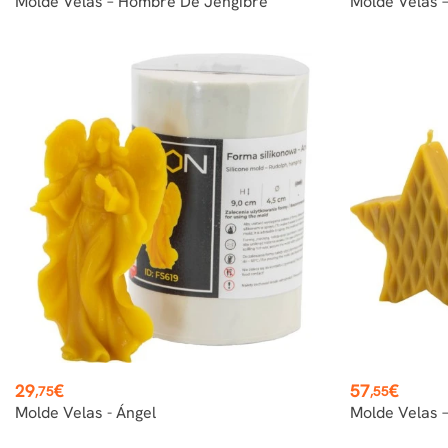
Molde Velas – Hombre De Jengibre
Molde Velas –
Precio
Precio
29
€
57
€
,75
,55
Molde Velas - Ángel
Molde Velas –