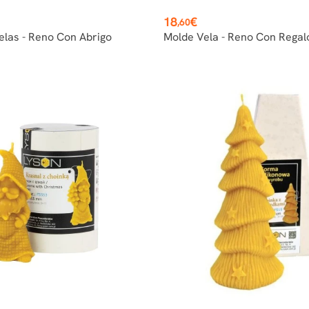
Precio
18
€
,60
elas - Reno Con Abrigo
Molde Vela - Reno Con Regal