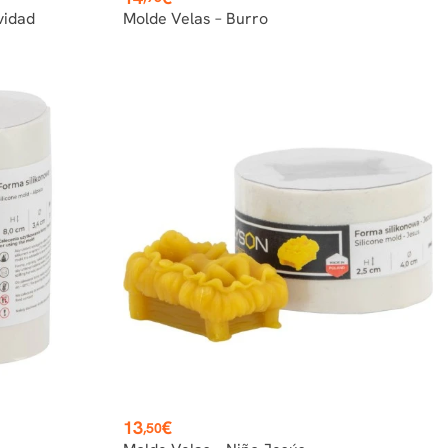
vidad
Molde Velas – Burro
Precio
13
€
,50