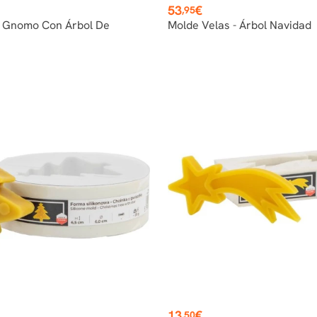
Precio
53
€
,95
- Gnomo Con Árbol De
Molde Velas - Árbol Navidad
Precio
13
€
,50