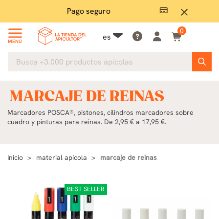
Pago seguro
close
0
es
MENÚ
MARCAJE DE REINAS
Marcadores POSCA®, pistones, cilindros marcadores sobre
cuadro y pinturas para reinas. De 2,95 € a 17,95 €.
Inicio
material apícola
marcaje de reinas
BEST SELLER