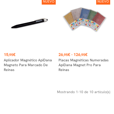
NUEVO
NUEVO
Precio
Precio
15
€
26
€
-
126
€
,95
,95
,95
Aplicador Magnético ApiDana
Placas Magnéticas Numeradas
Magneto Para Marcado De
ApiDana Magnet Pro Para
Reinas
Reinas
Mostrando 1-10 de 10 artículo(s)