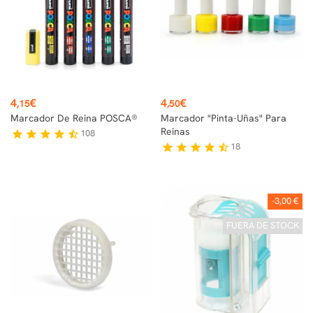
Precio
Precio
4
€
4
€
,15
,50
Marcador De Reina POSCA®
Marcador "Pinta-Uñas" Para
Reinas
108
star
star
star
star
star_half
18
star
star
star
star
star_half
-3,00 €
FUERA DE STOCK