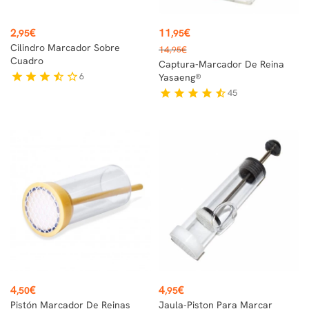
Precio
Precio
2
€
11
€
,95
,95
Precio
Cilindro Marcador Sobre
14
€
,95
base
Cuadro
Captura-Marcador De Reina
6
star
star
star
star_half
star_border
Yasaeng®
45
star
star
star
star
star_half
Precio
Precio
4
€
4
€
,50
,95
Pistón Marcador De Reinas
Jaula-Piston Para Marcar