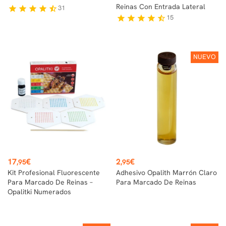
Reinas Con Entrada Lateral
31
star
star
star
star
star_half
15
star
star
star
star
star_half
NUEVO
Precio
Precio
17
€
2
€
,95
,95
Kit Profesional Fluorescente
Adhesivo Opalith Marrón Claro
Para Marcado De Reinas –
Para Marcado De Reinas
Opalitki Numerados