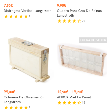
Precio
Precio
7
€
9
€
,90
,95
Diafragma Vertical Langstroth
Cuadro Para Cría De Reinas
Langstroth
1
star
star
star
star
star
27
star
star
star
star
star_half
FUERA DE STOCK
Precio
Precio
99
€
12
€
-
19
€
,00
,90
,90
Colmena De Observación
APIBOX Miel En Panal
Langstroth
18
star
star
star
star
star_half
1
star
star
star
star
star