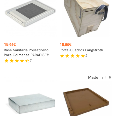
Precio
Precio
18
€
18
€
,95
,50
Base Sanitaria Poliestireno
Porta-Cuadros Langstroth
Para Colmenas PARADISE®
2
star
star
star
star
star
7
star
star
star
star
star_half
Made in 🇫🇷