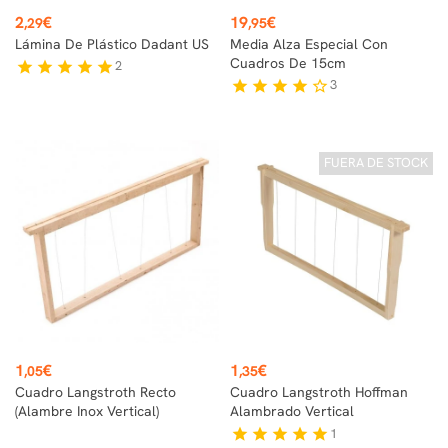
Precio
Precio
2
€
19
€
,29
,95
Lámina De Plástico Dadant US
Media Alza Especial Con
Cuadros De 15cm
2
star
star
star
star
star
3
star
star
star
star
star_border
FUERA DE STOCK
Precio
Precio
1
€
1
€
,05
,35
Cuadro Langstroth Recto
Cuadro Langstroth Hoffman
(alambre Inox Vertical)
Alambrado Vertical
1
star
star
star
star
star