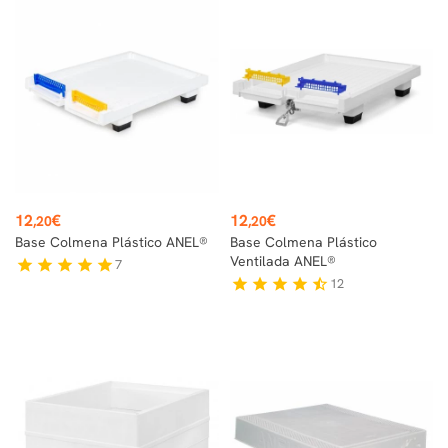
Precio
Precio
12
€
12
€
,20
,20
Base Colmena Plástico ANEL®
Base Colmena Plástico
Ventilada ANEL®
7
star
star
star
star
star
12
star
star
star
star
star_half