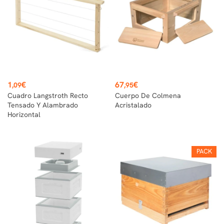
Precio
Precio
1
€
67
€
,09
,95
Cuadro Langstroth Recto
Cuerpo De Colmena
Tensado Y Alambrado
Acristalado
Horizontal
PACK