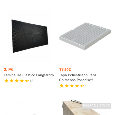
Precio
Precio
2
€
19
€
,19
,50
Lámina De Plástico Langstroth
Tapa Poliestireno Para
Colmenas Paradise®
12
star
star
star
star
star_half
4
star
star
star
star
star_half
FUERA DE STOCK