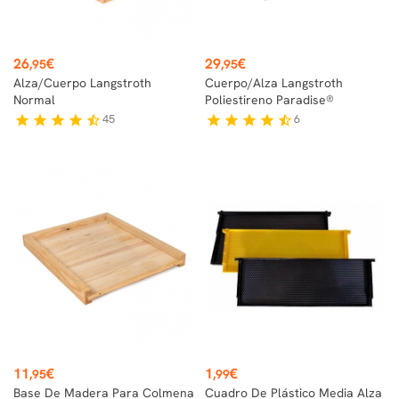
Precio
Precio
26
€
29
€
,95
,95
Alza/Cuerpo Langstroth
Cuerpo/Alza Langstroth
Normal
Poliestireno Paradise®
45
6
star
star
star
star
star_half
star
star
star
star
star_half
Precio
Precio
11
€
1
€
,95
,99
Base De Madera Para Colmena
Cuadro De Plástico Media Alza