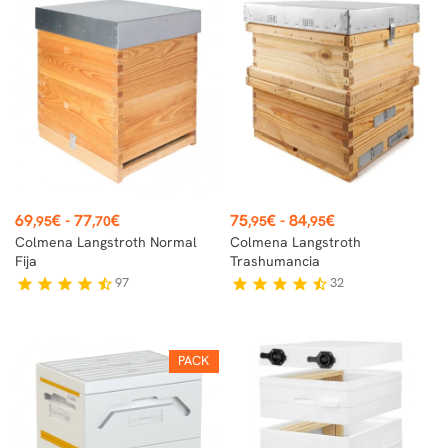
Precio
Precio
69
€
-
77
€
75
€
-
84
€
,95
,70
,95
,95
Colmena Langstroth Normal
Colmena Langstroth
Fija
Trashumancia
97
32
star
star
star
star
star_half
star
star
star
star
star_half
PACK