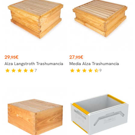
Precio
Precio
29
€
27
€
,95
,95
Alza Langstroth Trashumancia
Media Alza Trashumancia
7
9
star
star
star
star
star
star
star
star
star
star_half