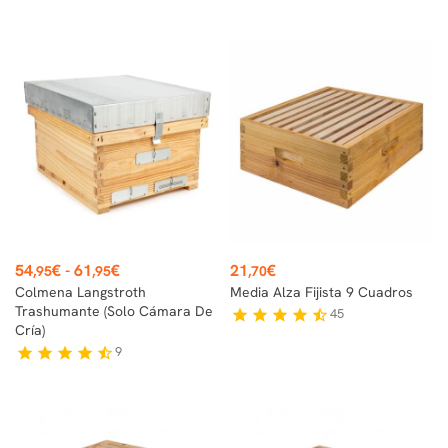
Precio
Precio
54
€
-
61
€
21
€
,95
,95
,70
Colmena Langstroth
Media Alza Fijista 9 Cuadros
Trashumante (solo Cámara De
45
star
star
star
star
star_half
Cría)
9
star
star
star
star
star_half