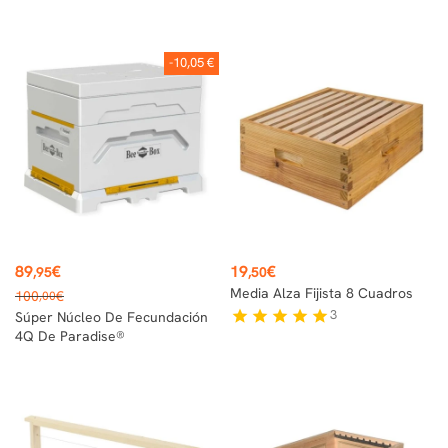
-10,05 €
Precio
Precio
89
€
19
€
,95
,50
Precio
Media Alza Fijista 8 Cuadros
100
€
,00
base
3
star
star
star
star
star
Súper Núcleo De Fecundación
4Q De Paradise®