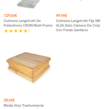
Precio
Precio
129
€
49
€
,50
,95
Colmena Langstroth De
Colmena Langstroth Fija SIN
Poliestireno LYSON Multi-Frame
ALZA (solo Cámara De Cria)
Con Fondo Sanitario
1
star
star
star
star
star
Precio
25
€
,95
Media Alza Trashumancia