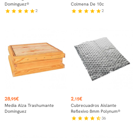
Dominguez®
Colmena De 10c
2
2
star
star
star
star
star
star
star
star
star
star
Precio
Precio
28
€
2
€
,95
,15
Media Alza Trashumante
Cubrecuadros Aislante
Dominguez
Reflexivo 8mm Polynum®
36
star
star
star
star
star_half