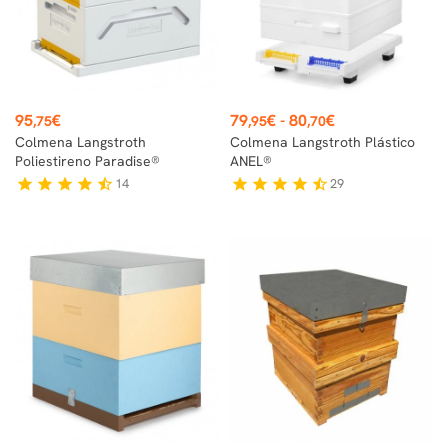
Precio
Precio
95
€
79
€
-
80
€
,75
,95
,70
Colmena Langstroth
Colmena Langstroth Plástico
Poliestireno Paradise®
ANEL®
14
29
star
star
star
star
star_half
star
star
star
star
star_half