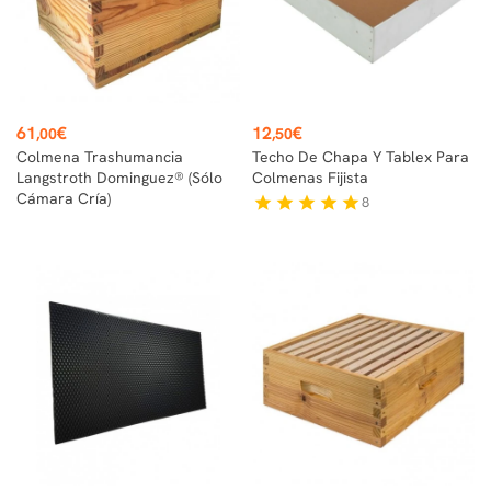
Precio
Precio
61
€
12
€
,00
,50
Colmena Trashumancia
Techo De Chapa Y Tablex Para
Langstroth Dominguez® (sólo
Colmenas Fijista
Cámara Cría)
8
star
star
star
star
star