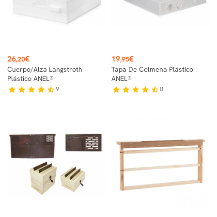
Precio
Precio
26
€
19
€
,20
,95
Cuerpo/Alza Langstroth
Tapa De Colmena Plástico
Plástico ANEL®
ANEL®
9
8
star
star
star
star
star_half
star
star
star
star
star_half