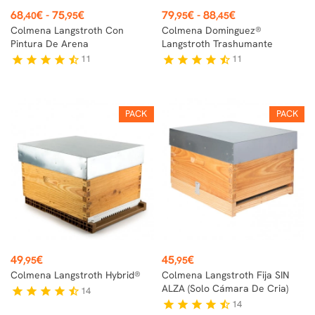
Precio
Precio
68
€
-
75
€
79
€
-
88
€
,40
,95
,95
,45
Colmena Langstroth Con
Colmena Dominguez®
Pintura De Arena
Langstroth Trashumante
11
11
star
star
star
star
star_half
star
star
star
star
star_half
PACK
PACK
Precio
Precio
49
€
45
€
,95
,95
Colmena Langstroth Hybrid®
Colmena Langstroth Fija SIN
ALZA (solo Cámara De Cria)
14
star
star
star
star
star_half
14
star
star
star
star
star_half