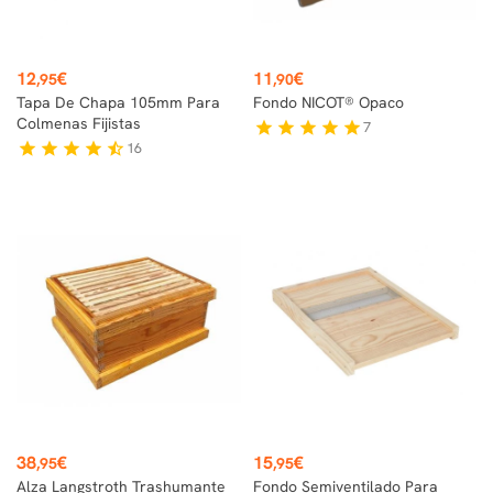
Precio
Precio
12
€
11
€
,95
,90
Tapa De Chapa 105mm Para
Fondo NICOT® Opaco
Colmenas Fijistas
7
star
star
star
star
star
16
star
star
star
star
star_half
Precio
Precio
38
€
15
€
,95
,95
Alza Langstroth Trashumante
Fondo Semiventilado Para