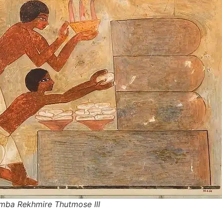
umba Rekhmire Thutmose III