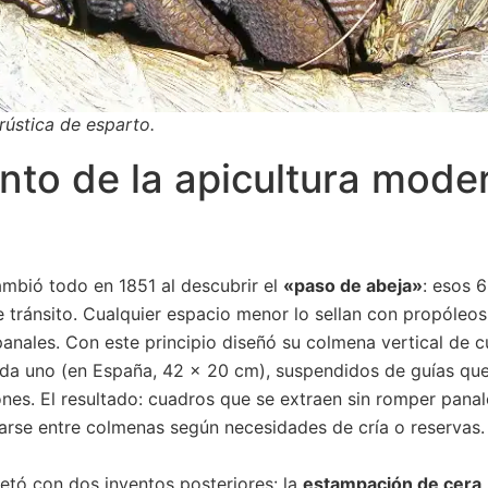
rústica de esparto.
nto de la apicultura mode
mbió todo en 1851 al descubrir el
«paso de abeja»
: esos 
tránsito. Cualquier espacio menor lo sellan con propóleos
panales. Con este principio diseñó su colmena vertical de c
da uno (en España, 42 x 20 cm), suspendidos de guías que
nes. El resultado: cuadros que se extraen sin romper panale
rse entre colmenas según necesidades de cría o reservas.
etó con dos inventos posteriores: la
estampación de cera