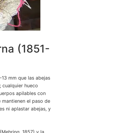
rna (1851-
6-13 mm que las abejas
; cualquier hueco
uerpos apilables con
 mantienen el paso de
s ni aplastar abejas, y
(Mehring, 1857) y la