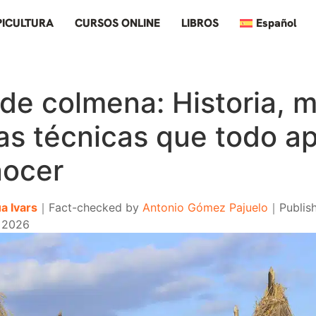
PICULTURA
CURSOS ONLINE
LIBROS
Español
de colmena: Historia, 
as técnicas que todo ap
nocer
a Ivars
｜
Fact-checked by
Antonio Gómez Pajuelo
｜
Publis
, 2026