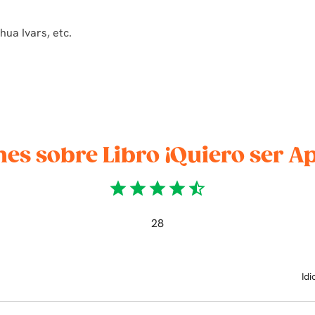
ua Ivars, etc.
es sobre Libro ¡Quiero ser Ap
star
star
star
star
star_half
28
Id