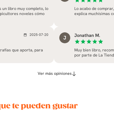
star
star
star
star
star
 un libro muy completo, lo
Lo acabo de comprar, 
apicultores noveles cómo
explica muchísimas c
2025-07-20
Jonathan M.
date_range
J
star
star
star
star
star
rafías que aporta, para
Muy bien libro, reco
por parte de La Tiend
Ver más opiniones
que te pueden gustar