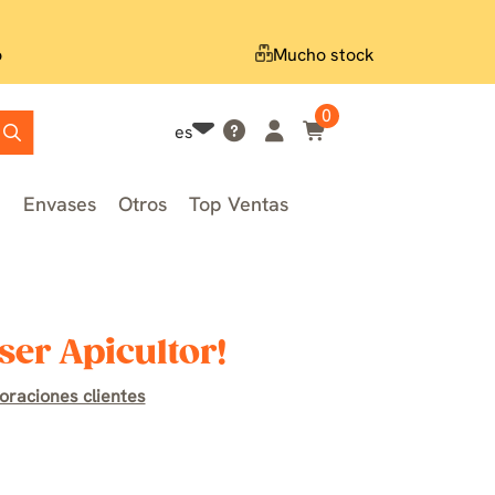
o
Mucho stock
0
es
n
Envases
Otros
Top Ventas
ser Apicultor!
oraciones clientes