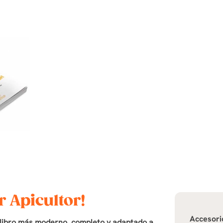
r Apicultor!
Accesori
l libro más moderno, completo y adaptado a