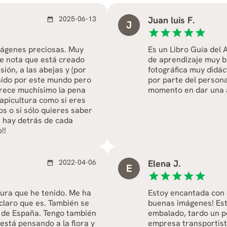
2025-06-13
Juan luis F.
date_range
J
star
star
star
star
star
mágenes preciosas. Muy
Es un Libro Guía del 
Se nota que está creado
de aprendizaje muy b
ión, a las abejas y (por
fotográfica muy didác
raído por este mundo pero
por parte del persona
erece muchísimo la pena
momento en dar una a
 apicultura como si eres
os o si sólo quieres saber
e hay detrás de cada
!!
2022-04-06
Elena J.
date_range
E
star
star
star
star
star
tura que he tenido. Me ha
Estoy encantada con e
claro que es. También se
buenas imágenes! Est
 de España. Tengo también
embalado, tardo un po
está pensando a la flora y
empresa transportist