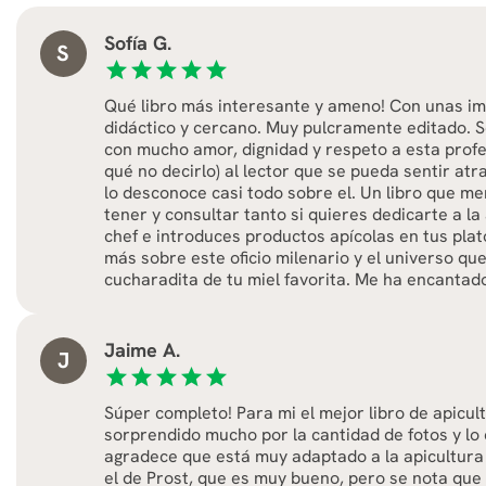
Sofía G.
S
star
star
star
star
star
Qué libro más interesante y ameno! Con unas i
didáctico y cercano. Muy pulcramente editado. 
con mucho amor, dignidad y respeto a esta profes
qué no decirlo) al lector que se pueda sentir at
lo desconoce casi todo sobre el. Un libro que m
tener y consultar tanto si quieres dedicarte a la
chef e introduces productos apícolas en tus plat
más sobre este oficio milenario y el universo qu
cucharadita de tu miel favorita. Me ha encantado
Jaime A.
J
star
star
star
star
star
Súper completo! Para mi el mejor libro de apicul
sorprendido mucho por la cantidad de fotos y lo 
agradece que está muy adaptado a la apicultura
el de Prost, que es muy bueno, pero se nota que 