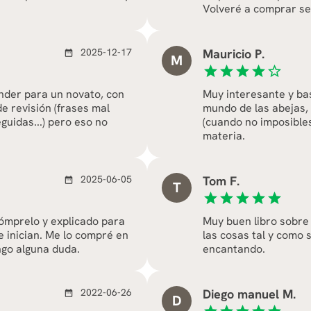
Volveré a comprar s
2025-12-17
Mauricio P.
date_range
M
star
star
star
star
star_border
ender para un novato, con
Muy interesante y ba
e revisión (frases mal
mundo de las abejas, s
guidas...) pero eso no
(cuando no imposible
materia.
2025-06-05
Tom F.
date_range
T
star
star
star
star
star
ómprelo y explicado para
Muy buen libro sobre 
e inician. Me lo compré en
las cosas tal y como 
ngo alguna duda.
encantando.
2022-06-26
Diego manuel M.
date_range
D