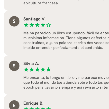
apicultura francesa.
Santiago V.
S
star
star
star
star
star_border
Me ha parecido un libro estupendo, fácil de ent
muchísima información. Tiene algunos defectos d
construidas, alguna palabra escrita dos veces se
impide entender perfectamente el contenido.
Silvia A.
S
star
star
star
star
star
Me encanta, lo tengo en libro y me parece muy c
que todo el mundo loe atienda sobre todo los qu
ebook para llevarlo siempre y así revisarlo si te
Enrique B.
E