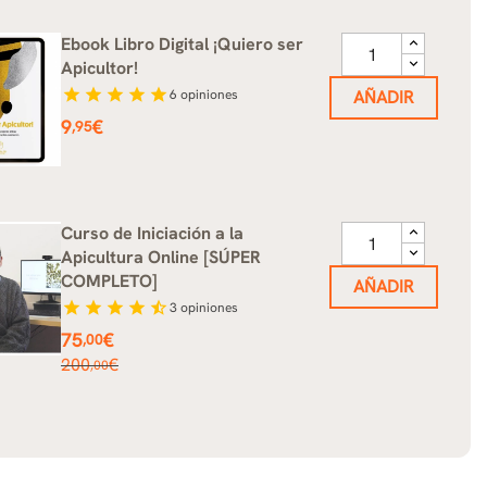
Ebook Libro Digital ¡Quiero ser
Apicultor!
star
star
star
star
star
6
opiniones
AÑADIR
Precio
9
€
,95
Curso de Iniciación a la
Apicultura Online [SÚPER
COMPLETO]
AÑADIR
star
star
star
star
star_half
3
opiniones
Precio
75
€
,00
Precio
200
€
,00
base