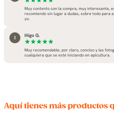
star
star
star
star
star
Muy contento con la compra, muy interesante, es
recomiendo sin lugar a dudas, sobre todo para 
yo.
Iñigo G.
I
star
star
star
star
star
Muy recomendable, por claro, conciso y las fotog
cualquiera que se esté iniciando en apicultura.
Aquí tienes más productos 