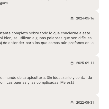
eguro
2024-05-16
date_range
stante completo sobre todo lo que concierne a este
i bien, se utilizan algunas palabras que son difíciles
s) de entender para los que somos aún profanos en la
2025-09-11
date_range
el mundo de la apicultura. Sin idealizarlo y contando
son. Las buenas y las complicadas. Me está
2022-08-31
date_range