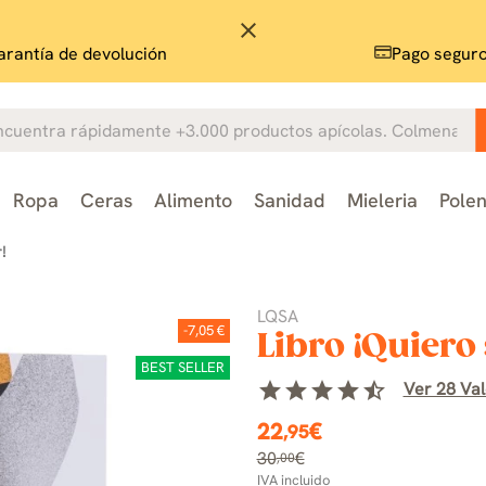
close
rantía de devolución
Pago segur
Ropa
Ceras
Alimento
Sanidad
Mieleria
Pole
!
LQSA
-7,05 €
Libro ¡Quiero 
BEST SELLER
star
star
star
star
star_half
Ver 28 Val
22
€
,95
30
€
,00
IVA incluido