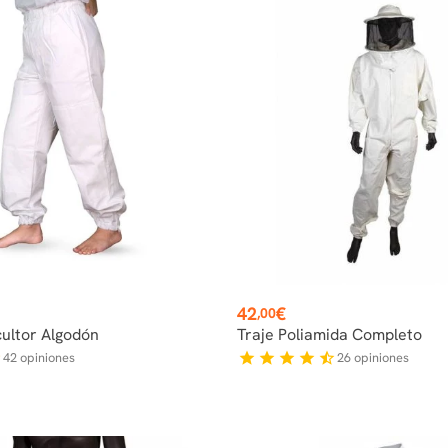
Precio
42
€
,00
cultor Algodón
Traje Poliamida Completo
42
opiniones
26
opiniones
f
star
star
star
star
star_half