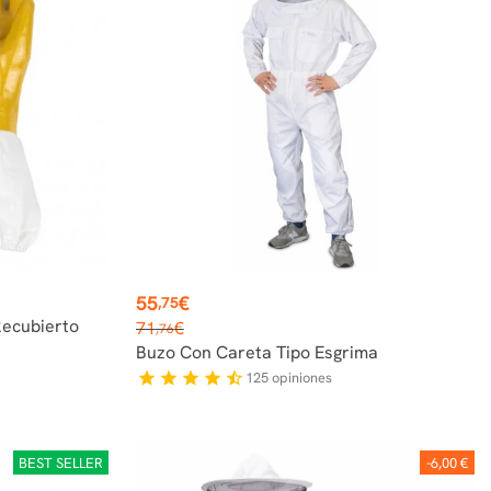
Precio
55
€
,75
Precio
Recubierto
71
€
,76
base
Buzo Con Careta Tipo Esgrima
125
opiniones
star
star
star
star
star_half
BEST SELLER
-6,00 €