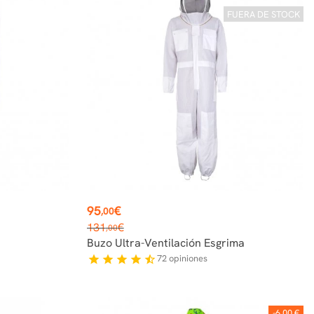
FUERA DE STOCK
Precio
95
€
,00
Precio
131
€
,00
base
Buzo Ultra-Ventilación Esgrima
72
opiniones
star
star
star
star
star_half
-6,00 €