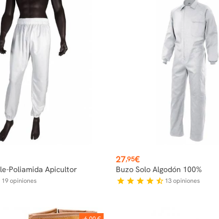
Precio
27
€
,95
le-Poliamida Apicultor
Buzo Solo Algodón 100%
19
opiniones
13
opiniones
f
star
star
star
star
star_half
-6,00 €