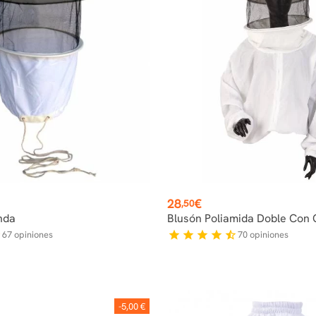
Precio
28
€
,50
nda
Blusón Poliamida Doble Con 
67
opiniones
70
opiniones
f
star
star
star
star
star_half
-5,00 €