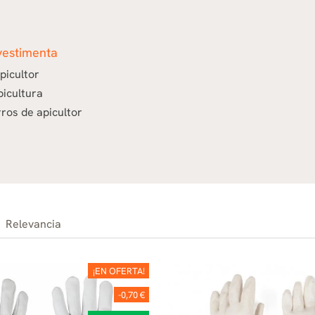
vestimenta
picultor
picultura
ros de apicultor
Relevancia
¡EN OFERTA!
-0,70 €