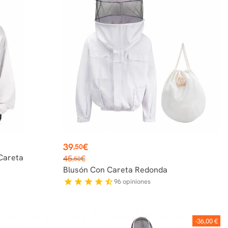
Precio
39
€
,50
Precio
Careta
45
€
,50
base
Blusón Con Careta Redonda
96
opiniones
star
star
star
star
star_half
-36,00 €