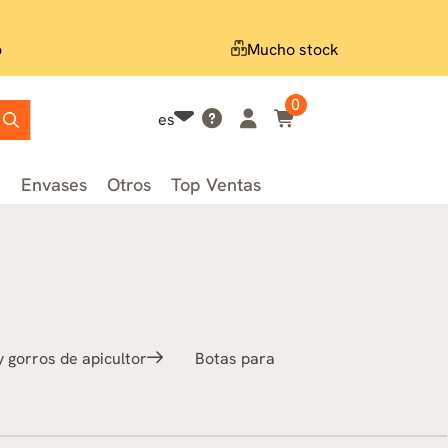
o
Mucho stock
0
es
n
Envases
Otros
Top Ventas
 gorros de apicultor
Botas para