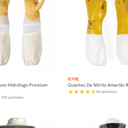
Precio
9
€
,95
uno Hidrófugo Premium
Guantes De Nitrilo Amarillo 
84
opiniones
star
star
star
star
star_half
105
opiniones
f