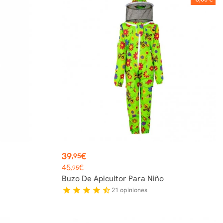
Precio
39
€
,95
Precio
45
€
,95
base
Buzo De Apicultor Para Niño
21
opiniones
star
star
star
star
star_half