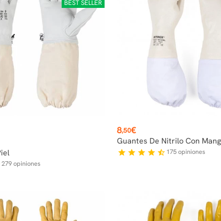
BEST SELLER
Precio
8
€
,50
Guantes De Nitrilo Con Mang
iel
175
opiniones
star
star
star
star
star_half
279
opiniones
f