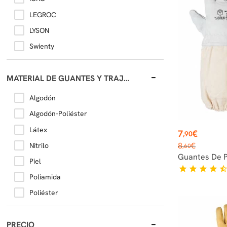
LEGROC
LYSON
Swienty
MATERIAL DE GUANTES Y TRAJES
Algodón
Algodón-Poliéster
Látex
Precio
7
€
,90
Precio
8
€
Nitrilo
,60
base
Guantes De P
Piel
star
star
star
star
star_hal
Poliamida
Poliéster
PRECIO