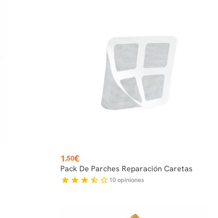
Precio
1
€
,50
Pack De Parches Reparación Caretas
10
opiniones
star
star
star
star_half
star_border