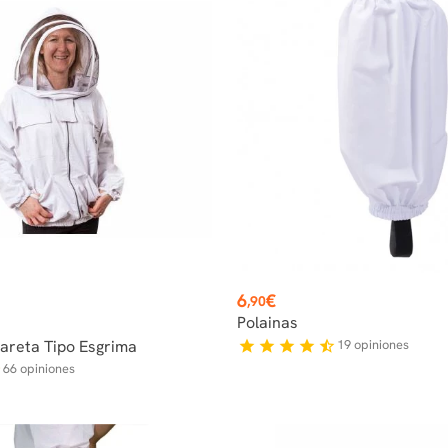
Precio
6
€
,90
Polainas
areta Tipo Esgrima
19
opiniones
star
star
star
star
star_half
66
opiniones
f