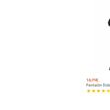
Precio
16
€
,95
Pantalón Dob
star
star
star
star
star_hal