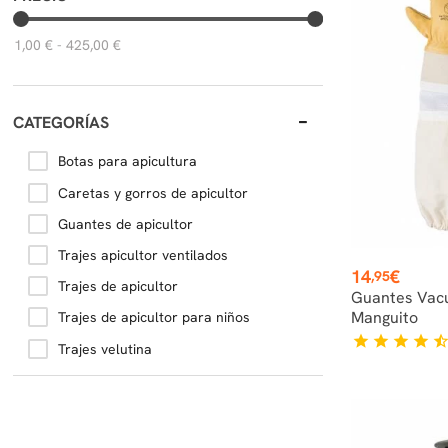
1,00 € - 425,00 €
CATEGORÍAS
Botas para apicultura
Caretas y gorros de apicultor
Guantes de apicultor
Trajes apicultor ventilados
Precio
14
€
,95
Trajes de apicultor
Guantes Vac
Manguito
Trajes de apicultor para niños
star
star
star
star
star_hal
Trajes velutina