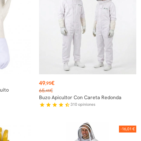
Precio
49
€
,95
Precio
uito
65
€
,45
base
Buzo Apicultor Con Careta Redonda
310
opiniones
star
star
star
star
star_half
-16,01 €