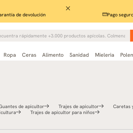
close
rantía de devolución
Pago segur
Ropa
Ceras
Alimento
Sanidad
Mieleria
Pole
Guantes de apicultor
Trajes de apicultor
Caretas y
icultura
Trajes de apicultor para niños