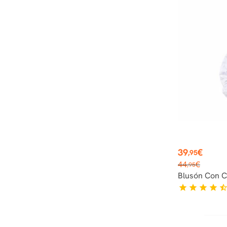
Precio
39
€
,95
Precio
44
€
,95
base
Blusón Con C
star
star
star
star
star_hal