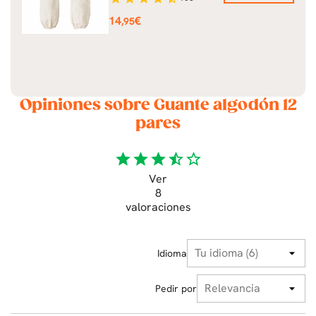
Precio
14
€
,95
Opiniones sobre Guante algodón 12
pares
star
star
star
star_half
star_border
Ver
8
valoraciones
Idioma
Pedir por