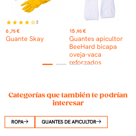
2
star
star
star
star
star_border
st
Precio
Precio
P
6
€
15
€
1
,75
,95
in
Guante Skay
Guantes apicultor
BeeHard bicapa
a
oveja-vaca
t
reforzados
1
2
3
4
r
Categorías que también te podrían
interesar
ROPA
GUANTES DE APICULTOR