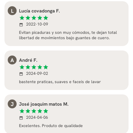
L
Lucía covadonga F.
star
star
star
star
star
2022-10-09
date_range
Evitan picaduras y son muy cómodos, te dejan total
libertad de movimientos bajo guantes de cuero.
A
André F.
star
star
star
star
star
2024-09-02
date_range
bastente praticas, suaves e faceis de lavar
J
José joaquim matos M.
star
star
star
star
star
2024-04-06
date_range
Excelentes. Produto de qualidade