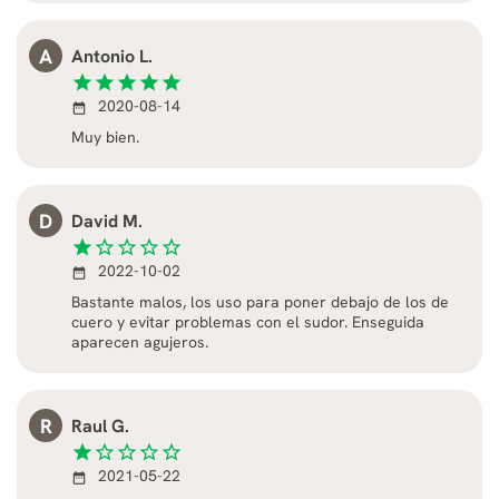
A
Antonio L.
star
star
star
star
star
2020-08-14
date_range
Muy bien.
D
David M.
star
star_border
star_border
star_border
star_border
2022-10-02
date_range
Bastante malos, los uso para poner debajo de los de
cuero y evitar problemas con el sudor. Enseguida
aparecen agujeros.
R
Raul G.
star
star_border
star_border
star_border
star_border
2021-05-22
date_range