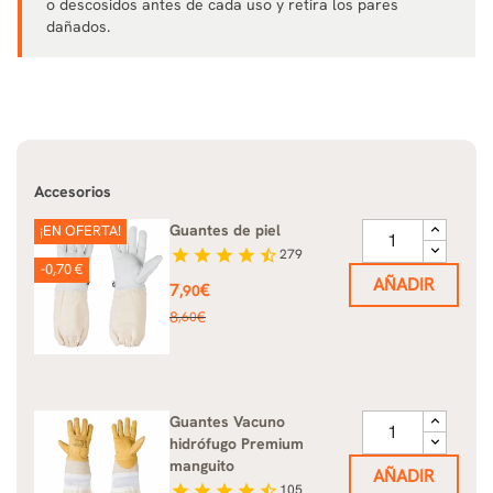
o descosidos antes de cada uso y retira los pares
dañados.
Accesorios
Guantes de piel
¡EN OFERTA!
star
star
star
star
star_half
279
-0,70 €
AÑADIR
Precio
7
€
,90
Precio
8
€
,60
base
Guantes Vacuno
hidrófugo Premium
manguito
AÑADIR
star
star
star
star
star_half
105