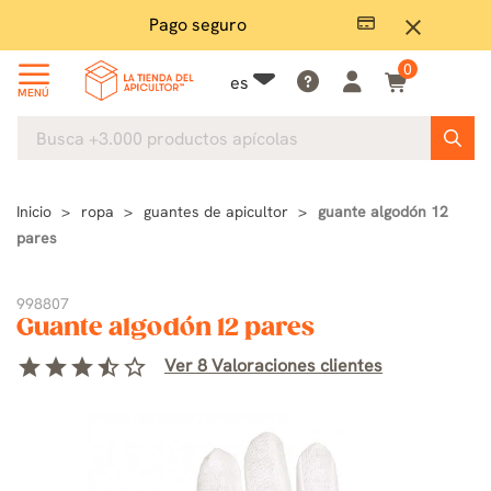
Pago seguro
close
0
es
MENÚ
Inicio
ropa
guantes de apicultor
guante algodón 12
pares
998807
Guante algodón 12 pares
star
star
star
star_half
star_border
Ver 8 Valoraciones clientes