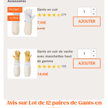
Accessoires
Gants en cuir
PROMO !
star
star
star
star
star_half
279
-0,70 €
AJOUTER
Prix
7
€
,90
Prix
8
€
,60
de
base
Gants en cuir de vache
avec manchettes haut
de gamme
AJOUTER
star
star
star
star
star_half
105
Prix
14
€
,95
Avis sur Lot de 12 paires de Gants en