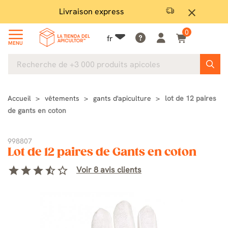
Livraison express
Satis
close
0
fr
MENU
Accueil
vêtements
gants d'apiculture
lot de 12 paires
de gants en coton
998807
Lot de 12 paires de Gants en coton
star
star
star
star_half
star_border
Voir 8 avis clients