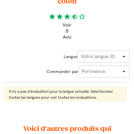
coton
star
star
star
star_half
star_border
Voir
8
Avis
Langue
Commander par
Il n'y a pas d'évaluation pour la langue actuelle. Sélectionnez
toutes les langues pour voir toutes les évaluations.
Voici d'autres produits qui