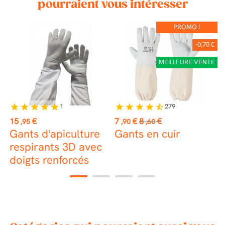
pourraient vous intéresser
PROMO !
-0,70 €
MEILLEURE VENTE
1
279
star
star
star
star
star
star
star
star
star
star_half
Prix
Prix
Prix
P
15
€
7
€
8
€
8
,95
,90
,60
de
Gants d'apiculture
Gants en cuir
G
base
respirants 3D avec
a
doigts renforcés
1
2
3
4