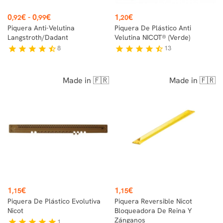
Precio
Precio
0
€
-
0
€
1
€
,92
,99
,20
Piquera Anti-Velutina
Piquera De Plástico Anti
Langstroth/Dadant
Velutina NICOT® (verde)
8
13
star
star
star
star
star_half
star
star
star
star
star_half
Made in 🇫🇷
Made in 🇫🇷
Precio
Precio
1
€
1
€
,15
,15
Piquera De Plástico Evolutiva
Piquera Reversible Nicot
Nicot
Bloqueadora De Reina Y
Zánganos
1
star
star
star
star
star