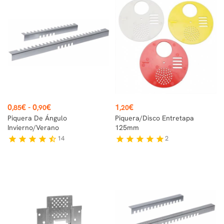
Precio
Precio
0
€
-
0
€
1
€
,85
,90
,20
Piquera De Ángulo
Piquera/Disco Entretapa
Invierno/verano
125mm
14
2
star
star
star
star
star_half
star
star
star
star
star