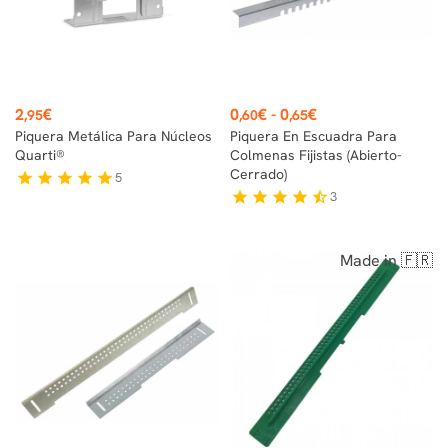
Precio
Precio
2
€
0
€
-
0
€
,95
,60
,65
Piquera Metálica Para Núcleos
Piquera En Escuadra Para
Quarti®
Colmenas Fijistas (abierto-
Cerrado)
5
star
star
star
star
star
3
star
star
star
star
star_half
Made in 🇫🇷