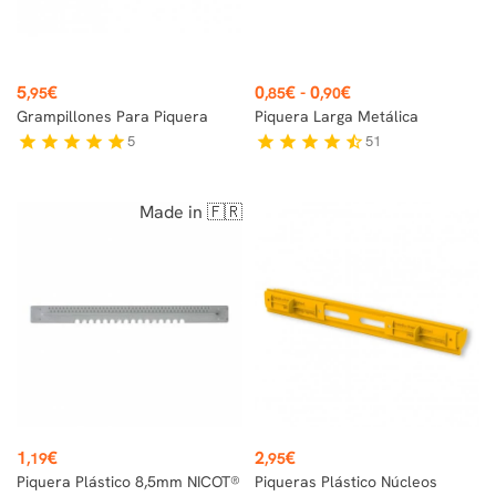
Precio
Precio
5
€
0
€
-
0
€
,95
,85
,90
Grampillones Para Piquera
Piquera Larga Metálica
5
51
star
star
star
star
star
star
star
star
star
star_half
Made in 🇫🇷
Precio
Precio
1
€
2
€
,19
,95
Piquera Plástico 8,5mm NICOT®
Piqueras Plástico Núcleos