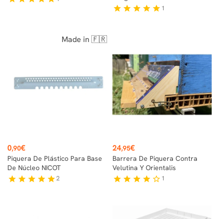
1
star
star
star
star
star
Made in 🇫🇷
Precio
Precio
0
€
24
€
,90
,95
Piquera De Plástico Para Base
Barrera De Piquera Contra
De Núcleo NICOT
Velutina Y Orientalis
2
1
star
star
star
star
star
star
star
star
star
star_border