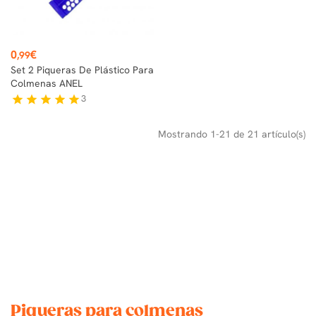
Precio
0
€
,99
Set 2 Piqueras De Plástico Para
Colmenas ANEL
3
star
star
star
star
star
Mostrando 1-21 de 21 artículo(s)
Piqueras para colmenas