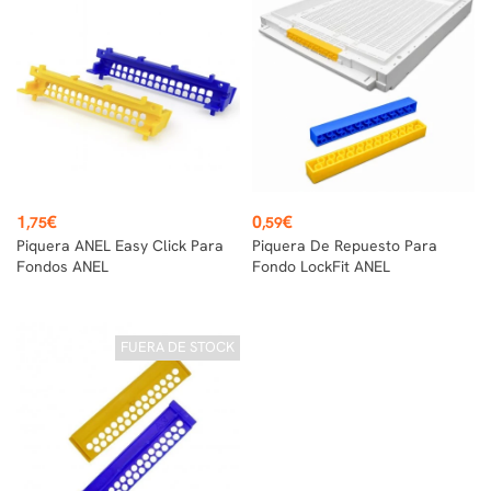
Precio
Precio
1
€
0
€
,75
,59
Piquera ANEL Easy Click Para
Piquera De Repuesto Para
Fondos ANEL
Fondo LockFit ANEL
FUERA DE STOCK