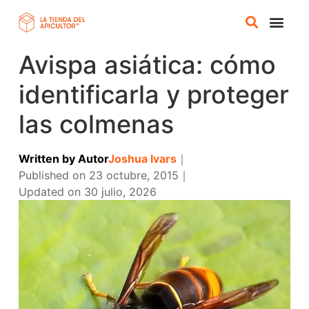
Avispa asiática: cómo
TIENDA A
CURSOS ONLI
identificarla y proteger
las colmenas
Written by
Autor
Joshua Ivars
｜
Published on
23 octubre, 2015
｜
Updated on
30 julio, 2026