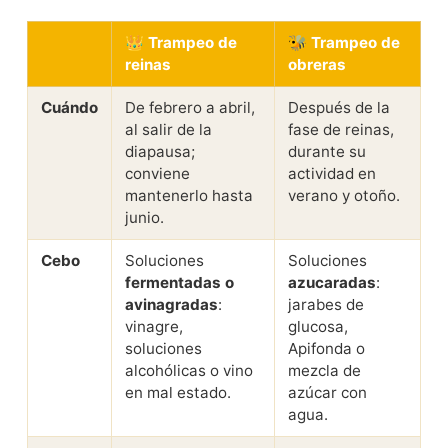
👑 Trampeo de
🐝 Trampeo de
reinas
obreras
Cuándo
De febrero a abril,
Después de la
al salir de la
fase de reinas,
diapausa;
durante su
conviene
actividad en
mantenerlo hasta
verano y otoño.
junio.
Cebo
Soluciones
Soluciones
fermentadas o
azucaradas
:
avinagradas
:
jarabes de
vinagre,
glucosa,
soluciones
Apifonda o
alcohólicas o vino
mezcla de
en mal estado.
azúcar con
agua.