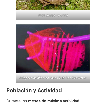
Nido avispa velutina
Avispero asiático en rayos X © Eric Darrouzet
Población y Actividad
Durante los
meses de máxima actividad