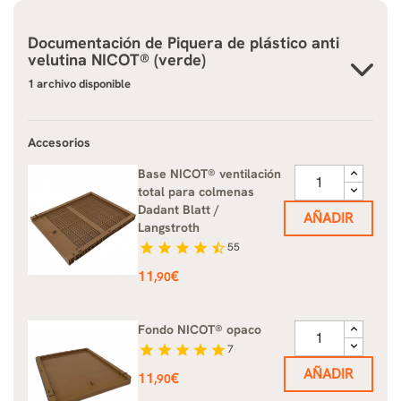
Documentación de
Piquera de plástico anti
velutina NICOT® (verde)
1 archivo disponible
Accesorios
Base NICOT® ventilación
total para colmenas
Dadant Blatt /
AÑADIR
Langstroth
star
star
star
star
star_half
55
Precio
11
€
,90
Fondo NICOT® opaco
star
star
star
star
star
7
AÑADIR
Precio
11
€
,90