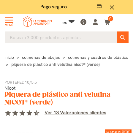
Pago seguro
close
0
es
MENÚ
Inicio
colmenas de abejas
colmenas y cuadros de plástico
piquera de plástico anti velutina nicot® (verde)
PORTEPED10/5.5
Nicot
Piquera de plástico anti velutina
NICOT® (verde)
star
star
star
star
star_half
Ver 13 Valoraciones clientes
MADE IN 🇫🇷