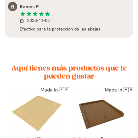
R
Ramos F.
star
star
star
star
star
2023-11-02
date_range
Efectivo para la protección de las abejas
Aquí tienes más productos que te
pueden gustar
Made in 🇫🇷
Made in 🇫🇷