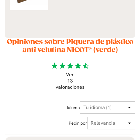
Opiniones sobre Piquera de plástico
anti velutina NICOT® (verde)
star
star
star
star
star_half
Ver
13
valoraciones
Idioma
Pedir por