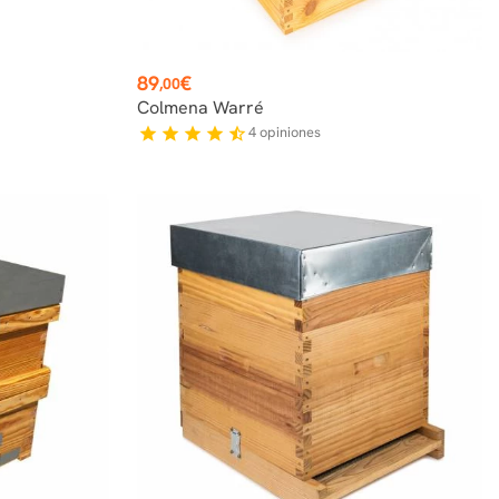
Precio
89
€
,00
Colmena Warré
4
opiniones
star
star
star
star
star_half