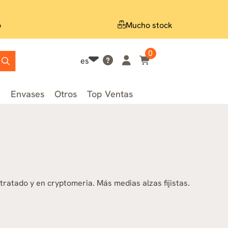
o
Mucho stock
0
es
n
Envases
Otros
Top Ventas
ratado y en cryptomeria. Más medias alzas fijistas.