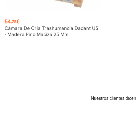
Precio
54
€
,75
Cámara De Cría Trashumancia Dadant US
- Madera Pino Maciza 25 Mm