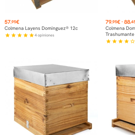
Precio
Precio
57
€
79
€
88
-
,95
,95
,4
Colmena Layens Dominguez® 12c
Colmena Dom
Trashumante
4
opiniones
star
star
star
star
star
star
star
star
star
star_borde