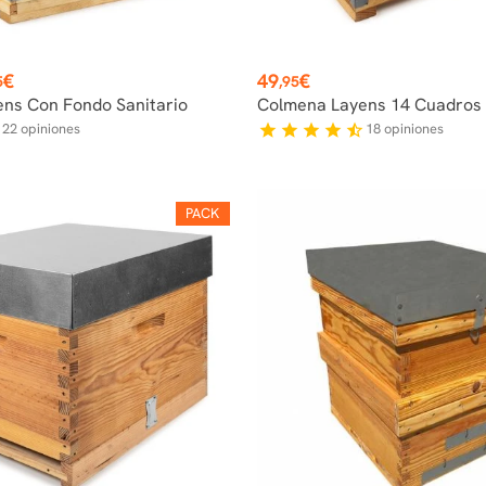
Precio
€
49
€
5
,95
ns Con Fondo Sanitario
Colmena Layens 14 Cuadros
22
opiniones
18
opiniones
f
star
star
star
star
star_half
PACK