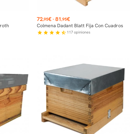
Precio
72
€
81
€
-
,95
,95
roth
Colmena Dadant Blatt Fija Con Cuadros
117
opiniones
star
star
star
star
star_half