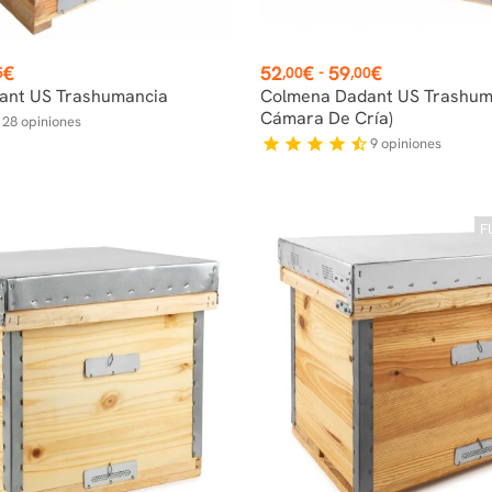
Precio
€
52
€
59
€
-
5
,00
,00
ant US Trashumancia
Colmena Dadant US Trashuma
Cámara De Cría)
28
opiniones
f
9
opiniones
star
star
star
star
star_half
F