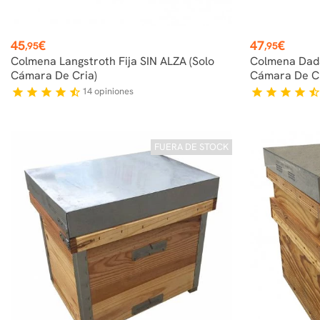
Precio
Precio
45
€
47
€
,95
,95
Colmena Langstroth Fija SIN ALZA (solo
Colmena Dada
Cámara De Cria)
Cámara De Cr
14
opiniones
star
star
star
star
star_half
star
star
star
star
star_hal
FUERA DE STOCK