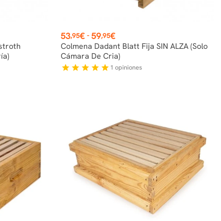
Precio
53
€
59
€
-
,95
,95
stroth
Colmena Dadant Blatt Fija SIN ALZA (Solo
ía)
Cámara De Cria)
1
opiniones
star
star
star
star
star