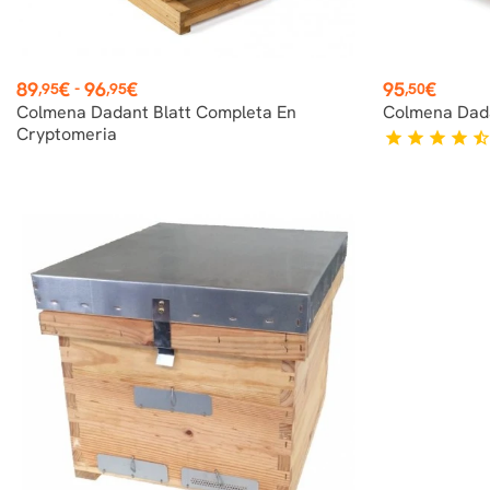
Precio
Precio
89
€
96
€
95
€
-
,95
,95
,50
Colmena Dadant Blatt Completa En
Colmena Dada
Cryptomeria
star
star
star
star
star_hal