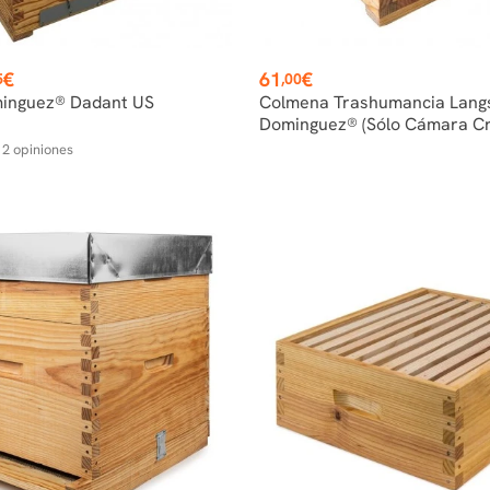
Precio
€
61
€
5
,00
inguez® Dadant US
Colmena Trashumancia Lang
Dominguez® (sólo Cámara Cr
2
opiniones
r