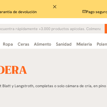
close
rantía de devolución
Pago segur
Ropa
Ceras
Alimento
Sanidad
Mieleria
Pole
DERA
latt y Langstroth, completas o solo cámara de cría, en pino t