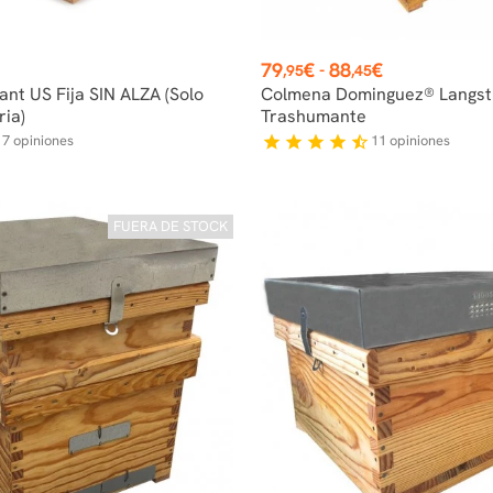
Precio
79
€
88
€
-
,95
,45
nt US Fija SIN ALZA (solo
Colmena Dominguez® Langst
ia)
Trashumante
7
opiniones
11
opiniones
f
star
star
star
star
star_half
FUERA DE STOCK