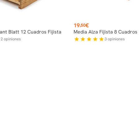
Precio
19
€
,50
nt Blatt 12 Cuadros Fijista
Media Alza Fijista 8 Cuadros
2
opiniones
3
opiniones
f
star
star
star
star
star