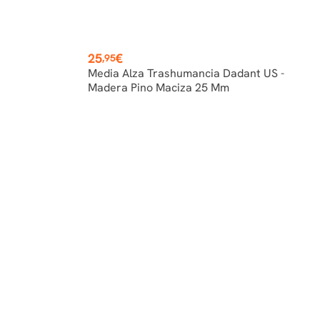
Precio
25
€
,95
Media Alza Trashumancia Dadant US -
Madera Pino Maciza 25 Mm