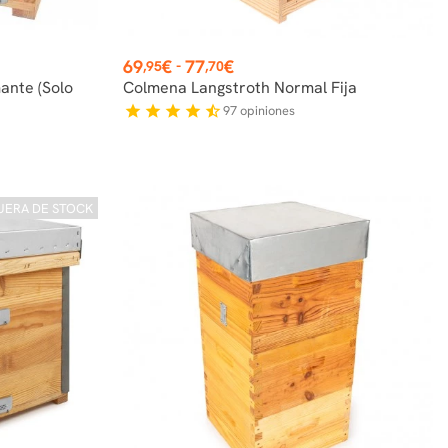
Precio
69
€
77
€
-
,95
,70
nte (solo
Colmena Langstroth Normal Fija
97
opiniones
star
star
star
star
star_half
UERA DE STOCK