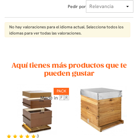
Pedir por
No hay valoraciones para el idioma actual. Selecciona todos los
idiomas para ver todas las valoraciones.
Aquí tienes más productos que te
pueden gustar
K
PACK
Made in 🇫🇷
3
star
star
star
star
star
st