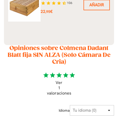
star
star
star
star
star_half
106
AÑADIR
Precio
22
€
,95
Opiniones sobre Colmena Dadant
Blatt fija SIN ALZA (Solo Cámara De
Cria)
star
star
star
star
star
Ver
1
valoraciones
Idioma