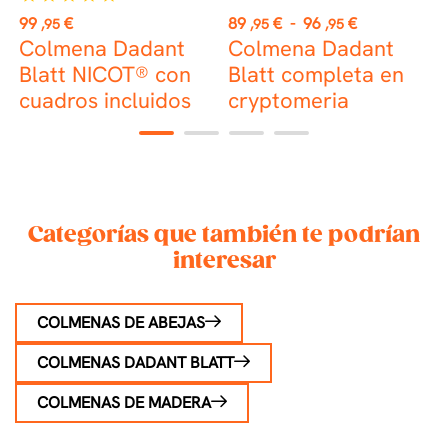
Precio
Precio
P
99
€
89
€
-
96
€
7
,95
,95
,95
Colmena Dadant
Colmena Dadant
Blatt NICOT® con
Blatt completa en
B
cuadros incluidos
cryptomeria
1
2
3
4
Categorías que también te podrían
interesar
COLMENAS DE ABEJAS
COLMENAS DADANT BLATT
COLMENAS DE MADERA