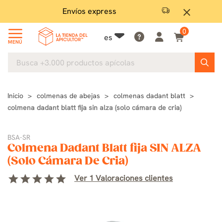
Envíos express
Garan
close
0
es
MENÚ
Inicio
colmenas de abejas
colmenas dadant blatt
colmena dadant blatt fija sin alza (solo cámara de cria)
BSA-SR
Colmena Dadant Blatt fija SIN ALZA
(Solo Cámara De Cria)
star
star
star
star
star
Ver 1 Valoraciones clientes