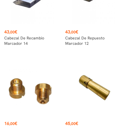
Precio
Precio
43
€
43
€
,00
,00
Cabezal De Recambio
Cabezal De Repuesto
Marcador 14
Marcador 12
Precio
Precio
16
€
45
€
,00
,00