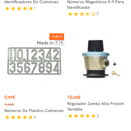
Identificadores De Colmenas
Números Magnéticos 0-9 Para
Identificador
1
star
star
star
star
star
2
star
star
star
star_half
star_border
-0,46 €
Made in 🇫🇷
Precio
Precio
0
€
15
€
,99
,50
Precio
Regulador Jumbo Alta Presión
1
€
,45
base
Variable
Números De Plástico Colmenas
3
star
star
star
star
star
4
star
star
star
star
star