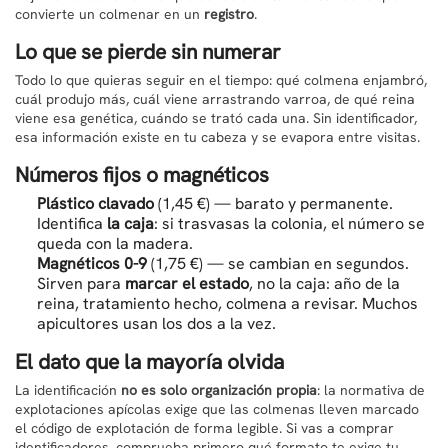
convierte un colmenar en un
registro
.
Lo que se pierde sin numerar
Todo lo que quieras seguir en el tiempo: qué colmena enjambró,
cuál produjo más, cuál viene arrastrando varroa, de qué reina
viene esa genética, cuándo se trató cada una. Sin identificador,
esa información existe en tu cabeza y se evapora entre visitas.
Números fijos o magnéticos
Plástico clavado
(1,45 €) — barato y permanente.
Identifica
la caja
: si trasvasas la colonia, el número se
queda con la madera.
Magnéticos 0-9
(1,75 €) — se cambian en segundos.
Sirven para
marcar el estado
, no la caja: año de la
reina, tratamiento hecho, colmena a revisar. Muchos
apicultores usan los dos a la vez.
El dato que la mayoría olvida
La identificación
no es solo organización propia
: la normativa de
explotaciones apícolas exige que las colmenas lleven marcado
el código de explotación de forma legible. Si vas a comprar
identificadores, comprueba primero qué formato te exige tu