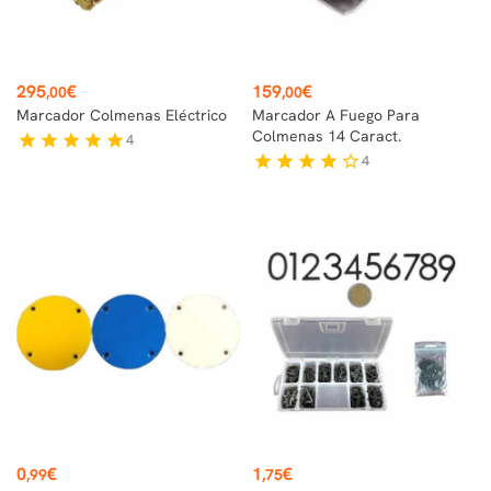
Precio
Precio
295
€
159
€
,00
,00
Marcador Colmenas Eléctrico
Marcador A Fuego Para
Colmenas 14 Caract.
4
star
star
star
star
star
4
star
star
star
star
star_border
Precio
Precio
0
€
1
€
,99
,75