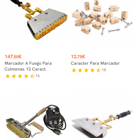
Precio
Precio
147
€
12
€
,50
,75
Marcador A Fuego Para
Caracter Para Marcador
Colmenas 12 Caract.
18
star
star
star
star
star_half
16
star
star
star
star
star_half