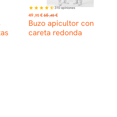
310
opiniones
star
star
star
star
star_half
Precio
Precio
49
€
65
€
,95
,45
base
s
Buzo apicultor con
tas
careta redonda