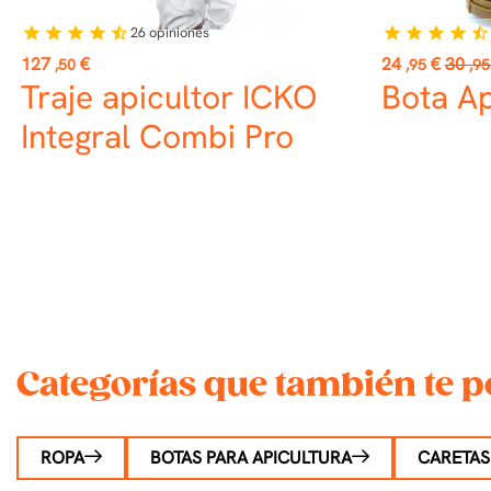
26
opiniones
star
star
star
star
star_half
star
star
star
star
star_half
Precio
Precio
Preci
127
€
24
€
30
,50
,95
,95
base
Traje apicultor ICKO
Bota Ap
Integral Combi Pro
Categorías que también te p
ROPA
BOTAS PARA APICULTURA
CARETAS