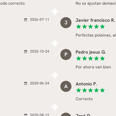
 todo correcto
No se ajustan demasia
2026-07-11
Javier francisco R.
date_range
J
star
star
star
star
star
Perfectas polainas, a
2020-10-24
Pedro jesus G.
date_range
P
star
star
star
star
star
Por ahora van bien
2020-06-24
Antonio P.
date_range
A
star
star
star
star
star
Correcto
2020-08-12
José D.
date_range