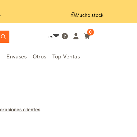
o
Mucho stock
0
es
n
Envases
Otros
Top Ventas
oraciones clientes