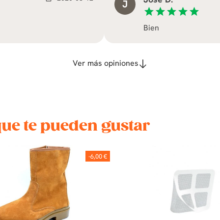
J
star
star
star
star
star
Bien
Ver más opiniones
que te pueden gustar
-6,00 €