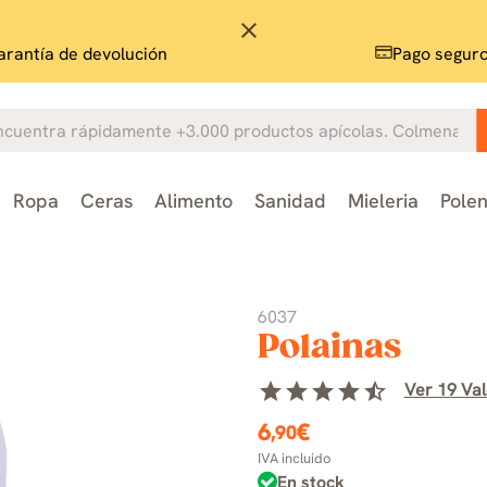
close
rantía de devolución
Pago segur
Ropa
Ceras
Alimento
Sanidad
Mieleria
Pole
6037
Polainas
star
star
star
star
star_half
Ver 19 Val
6
€
,90
IVA incluido
En stock