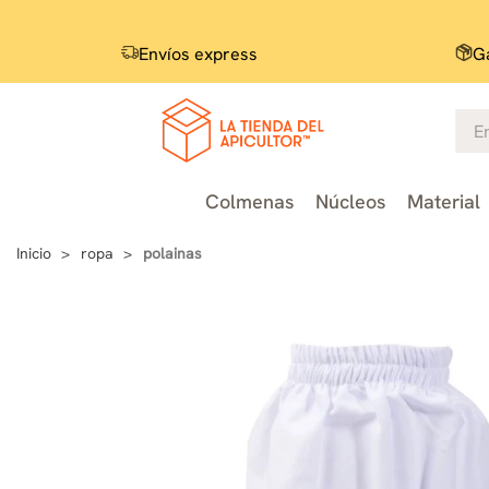
Envíos express
Ga
Colmenas
Núcleos
Material
Inicio
ropa
polainas