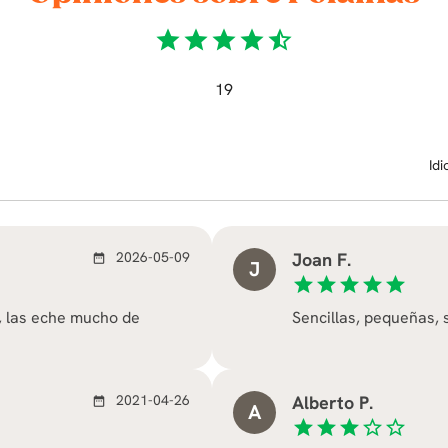
star
star
star
star
star_half
19
Id
2026-05-09
Joan F.
date_range
J
star
star
star
star
star
, las eche mucho de
Sencillas, pequeñas, 
2021-04-26
Alberto P.
date_range
A
star
star
star
star_border
star_border