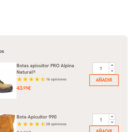
os
Botas apicultor PRO Alpina
Natural®
star
star
star
star
star_half
16
opiniones
AÑADIR
Precio
43
€
,95
Bota Apicultor 990
star
star
star
star
star_half
28
opiniones
AÑADIR
Precio