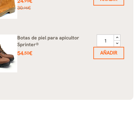
24
€
,95
Precio
30
€
,95
base
Botas de piel para apicultor
Sprinter®
Precio
54
€
AÑADIR
,50