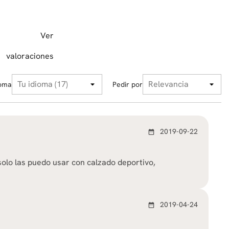
Ver
valoraciones
ioma
Pedir por
2019-09-22
date_range
solo las puedo usar con calzado deportivo,
2019-04-24
date_range