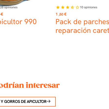
28
opiniones
10
opiniones
star
star
star
star_half
star_border
o
Precio
€
1
€
,50
icultor 990
Pack de parche
reparación care
odrían interesar
 Y GORROS DE APICULTOR