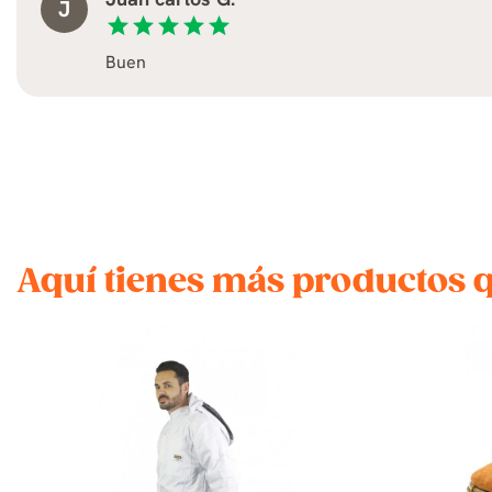
J
star
star
star
star
star
Buen
Aquí tienes más productos 