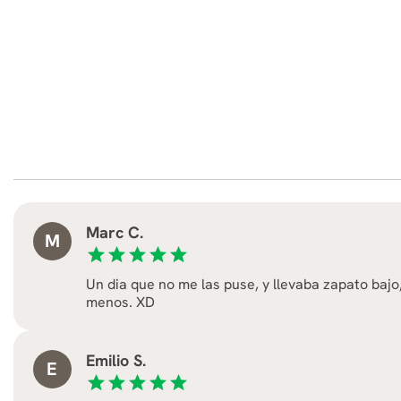
Marc C.
M
star
star
star
star
star
Un dia que no me las puse, y llevaba zapato bajo
menos. XD
Emilio S.
E
star
star
star
star
star