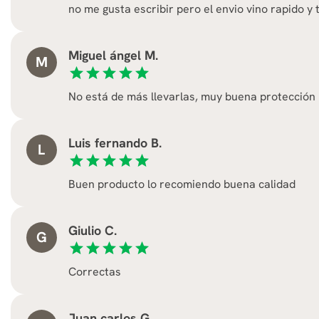
no me gusta escribir pero el envio vino rapido y
Miguel ángel M.
M
star
star
star
star
star
No está de más llevarlas, muy buena protección
Luis fernando B.
L
star
star
star
star
star
Buen producto lo recomiendo buena calidad
Giulio C.
G
star
star
star
star
star
Correctas
Juan carlos G.