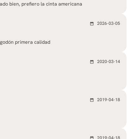
do bien, prefiero la cinta americana
2026-03-05
date_range
lgodón primera calidad
2020-03-14
date_range
2019-04-18
date_range
2019-04-18
date_range