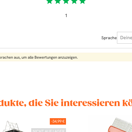
star
star
star
star
star
1
Sprache
Sprachen aus, um alle Bewertungen anzuzeigen.
dukte, die Sie interessieren 
-34,99 €
NICHT AUF LAGER