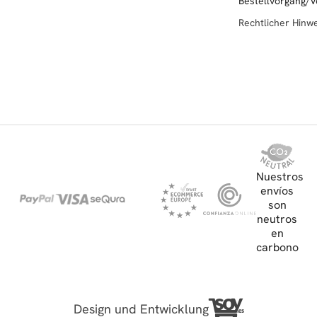
Bestell­vor­gang/V
Rechtlicher Hinw
Nuestros
envíos
son
neutros
en
carbono
Design und Entwicklung