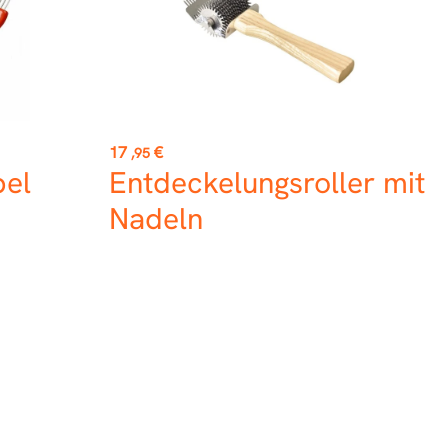
Preis
17
€
,95
bel
Entdeckelungsroller mit
Nadeln