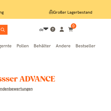
ng
Großer Lagerbestand
0
de
gernte
Pollen
Behälter
Andere
Bestseller
ssser ADVANCE
undenbewertungen