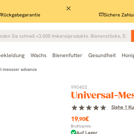
close
Rückgabegarantie
Sichere Zahlu
ekleidung
Wachs
Bienenfutter
Gesundheit
Honi
al-messser advance
990403
Universal-Me
star
star
star
star
star
Siehe 1 K
19
€
,90
Bruttopreis
Auf Lager