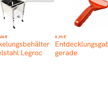
aufspreis
Preis
€
6
€
,00
,95
kelungsbehälter
Entdecklungsga
lstahl Legroc
gerade