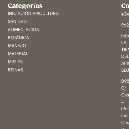
Categorías
Co
INICIACIÓN APICULTURA
+3
SANIDAD
96
ALIMENTACION
inf
BOTÁNICA
LA
MANEJO
TI
MATERIAL
DE
MIELES
AP
REINAS
SL
B9
C/
Cas
4
(Pol
Ind.
Cas