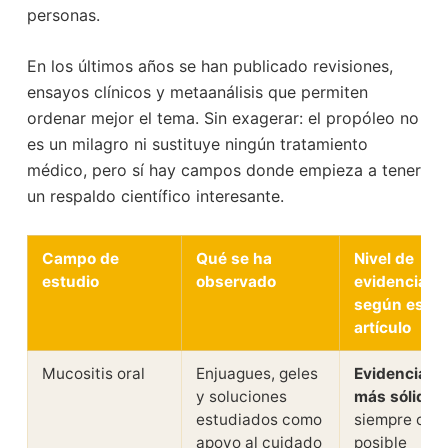
personas.
En los últimos años se han publicado revisiones,
ensayos clínicos y metaanálisis que permiten
ordenar mejor el tema. Sin exagerar: el propóleo no
es un milagro ni sustituye ningún tratamiento
médico, pero sí hay campos donde empieza a tener
un respaldo científico interesante.
Campo de
Qué se ha
Nivel de
estudio
observado
evidencia
según este
artículo
Mucositis oral
Enjuagues, geles
Evidencia
y soluciones
más sólida
,
estudiados como
siempre com
apoyo al cuidado
posible