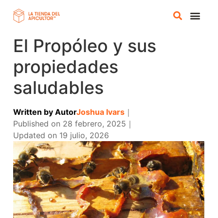
El Propóleo y sus
TIENDA A
CURSOS ONLI
propiedades
saludables
Written by
Autor
Joshua Ivars
｜
Published on
28 febrero, 2025
｜
Updated on
19 julio, 2026