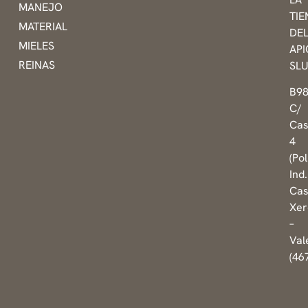
MANEJO
TI
MATERIAL
DE
MIELES
AP
REINAS
SL
B9
C/
Cas
4
(Pol
Ind.
Cas
Xer
–
Val
(46