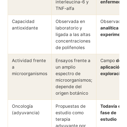
interleucina-6 y
enfermedad
TNF-alfa
Capacidad
Observada en
Observación
antioxidante
laboratorio y
analítica y
ligada a las altas
experimenta
concentraciones
de polifenoles
Actividad frente
Ensayos frente a
Campo
de
a
un amplio
aplicación e
microorganismos
espectro de
exploración
microorganismos;
depende del
origen botánico
Oncología
Propuestas de
Todavía en
(adyuvancia)
estudio como
fase de
terapia
estudio
adyuvante por