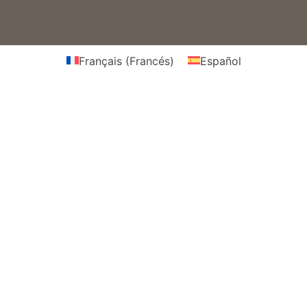
Français
(
Francés
)
Español