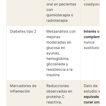
oral en pacientes
coadyuvant
con
quimioterapia o
radioterapia
Diabetes tipo 2
Metaanálisis con
Interés com
mejoras
complement
moderadas en
nunca
glucosa en
sustituto
ayunas,
hemoglobina
glicosilada y
resistencia a la
insulina
Marcadores de
Reducciones
Dato de
inflamación
observadas en
estudio:
no
proteína C
equivale a
reactiva,
curar una