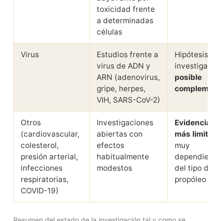
toxicidad frente
a determinadas
células
Virus
Estudios frente a
Hipótesis de
virus de ADN y
investigació
ARN (adenovirus,
posible
gripe, herpes,
complement
VIH, SARS-CoV-2)
Otros
Investigaciones
Evidencia
(cardiovascular,
abiertas con
más limitad
colesterol,
efectos
muy
presión arterial,
habitualmente
dependiente
infecciones
modestos
del tipo de
respiratorias,
propóleo
COVID-19)
Resumen del estado de la investigación tal y como se