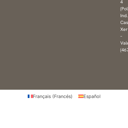
4
(Pol
Ind.
Cas
Xer
–
Val
(46
Français
(
Francés
)
Español