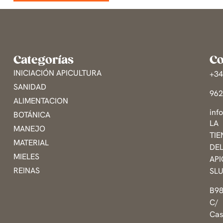
Categorías
Co
INICIACIÓN APICULTURA
+3
SANIDAD
96
ALIMENTACION
inf
BOTÁNICA
LA
MANEJO
TI
MATERIAL
DE
MIELES
AP
REINAS
SL
B9
C/
Cas