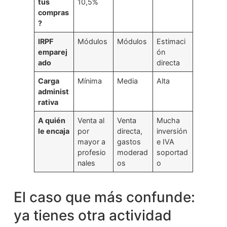
tus
10,5%
compras
?
IRPF
Módulos
Módulos
Estimaci
emparej
ón
ado
directa
Carga
Mínima
Media
Alta
administ
rativa
A quién
Venta al
Venta
Mucha
le encaja
por
directa,
inversión
mayor a
gastos
e IVA
profesio
moderad
soportad
nales
os
o
El caso que más confunde:
ya tienes otra actividad