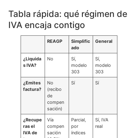
Tabla rápida: qué régimen de
IVA encaja contigo
REAGP
Simplific
General
ado
¿Liquida
No
Sí,
Sí,
s IVA?
modelo
modelo
303
303
¿Emites
No
Sí
Sí
factura?
(recibo
de
compen
sación)
¿Recupe
Vía
Parcial,
Sí, IVA
ras el
compen
por
real
IVA de
sación
índices