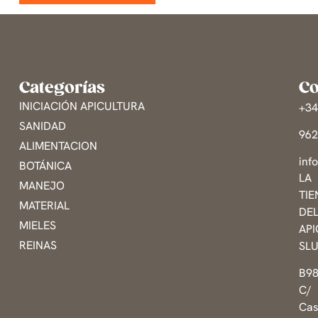
Categorías
Co
INICIACIÓN APICULTURA
+3
SANIDAD
96
ALIMENTACION
inf
BOTÁNICA
LA
MANEJO
TI
MATERIAL
DE
MIELES
AP
REINAS
SL
B9
C/
Cas