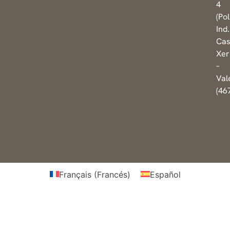
4
(Pol
Ind.
Cas
Xer
–
Val
(46
Français
(
Francés
)
Español