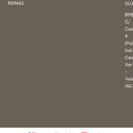
REINAS
SL
B9
C/
Cas
4
(Pol
Ind.
Cas
Xer
–
Val
(46