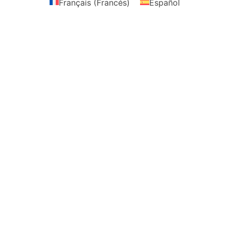
Français
(
Francés
)
Español