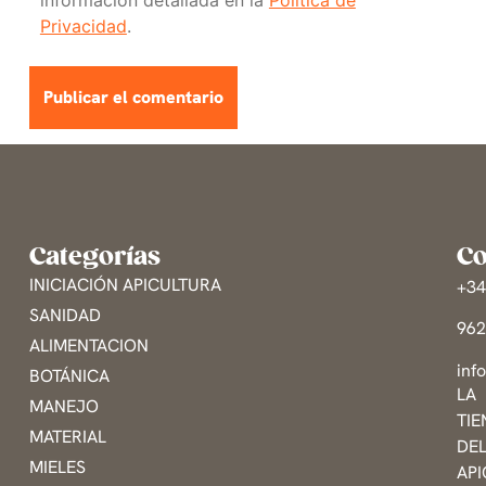
Privacidad
.
Categorías
Co
INICIACIÓN APICULTURA
+3
SANIDAD
96
ALIMENTACION
inf
BOTÁNICA
LA
MANEJO
TI
MATERIAL
DE
MIELES
AP