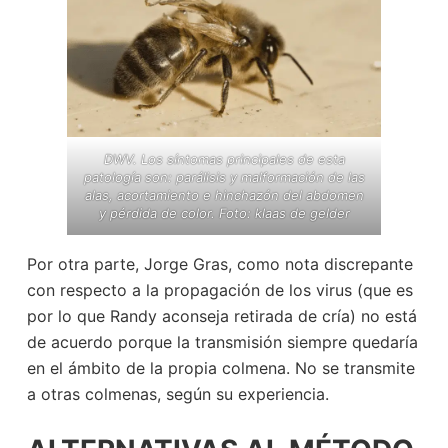
DWV. Los síntomas principales de esta
patología son: parálisis y malformación de las
alas, acortamiento e hinchazón del abdomen
y pérdida de color.
Foto:
klaas de gelder
Por otra parte, Jorge Gras, como nota discrepante
con respecto a la propagación de los virus (que es
por lo que Randy aconseja retirada de cría) no está
de acuerdo porque la transmisión siempre quedaría
en el ámbito de la propia colmena. No se transmite
a otras colmenas, según su experiencia.