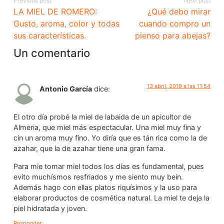
Previous post
Next post
LA MIEL DE ROMERO:
¿Qué debo mirar
Gusto, aroma, color y todas
cuando compro un
sus características.
pienso para abejas?
Un comentario
13 abril, 2019 a las 11:54
Antonio García
dice:
El otro día probé la miel de labaida de un apicultor de
Almeria, que miel más espectacular. Una miel muy fina y
cin un aroma muy fino. Yo diría que es tán rica como la de
azahar, que la de azahar tiene una gran fama.
Para mie tomar miel todos los días es fundamental, pues
evito muchísmos resfriados y me siento muy bein.
Además hago con ellas platos riquísimos y la uso para
elaborar productos de cosmética natural. La miel te deja la
piel hidratada y joven.
Responder