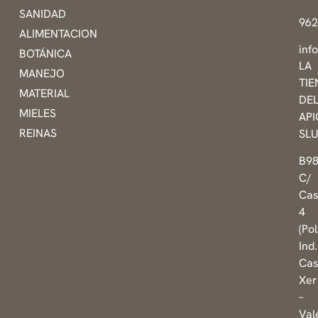
SANIDAD
96
ALIMENTACION
inf
BOTÁNICA
LA
MANEJO
TI
MATERIAL
DE
MIELES
AP
REINAS
SL
B9
C/
Cas
4
(Pol
Ind.
Cas
Xer
–
Val