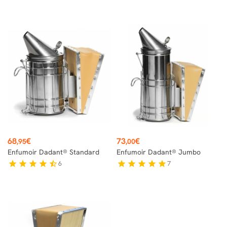
Prix
Prix
68
€
73
€
,95
,00
Enfumoir Dadant® Standard
Enfumoir Dadant® Jumbo
6
7
star
star
star
star
star_half
star
star
star
star
star